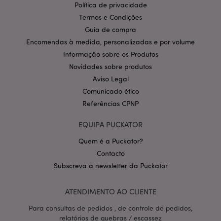
Nome
Expir
Política de privacidade
Domínio
Termos e Condições
CookieScriptConsent
1 m
CookieScript
Guia de compra
.puckator.pt
Encomendas à medida, personalizadas e por volume
Informação sobre os Produtos
Novidades sobre produtos
Aviso Legal
Comunicado ético
Referências CPNP
EQUIPA PUCKATOR
Política de Privacidade da
Google
mage-cache-storage-section-
1 d
Adobe Inc.
invalidation
www.puckator.pt
Quem é a Puckator?
Contacto
Subscreva a newsletter da Puckator
ATENDIMENTO AO CLIENTE
PHPSESSID
1 di
PHP.net
hor
.www.puckator.pt
Para consultas de pedidos , de controle de pedidos,
relatórios de quebras / escassez