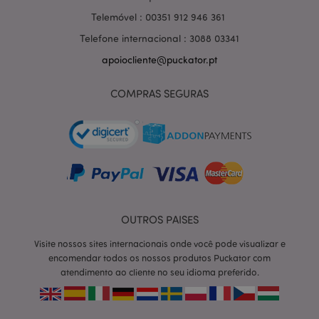
Telemóvel : 00351 912 946 361
Telefone internacional : 3088 03341
apoiocliente@puckator.pt
COMPRAS SEGURAS
OUTROS PAISES
section_data_ids
1 d
Adobe Inc.
Visite nossos sites internacionais onde você pode visualizar e
www.puckator.pt
encomendar todos os nossos produtos Puckator com
atendimento ao cliente no seu idioma preferido.