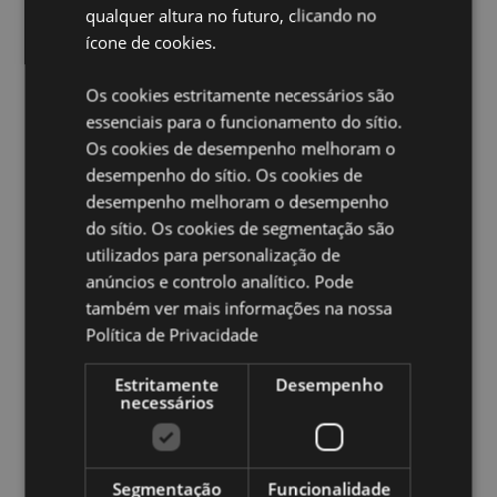
EN71:
Sim
qualquer altura no futuro, clicando no
ícone de cookies.
Volume:
35ml
Informações sobre a licença:
Este produto está
Os cookies estritamente necessários são
totalmente licenciado e pode ser vendido em todo o
mundo.
essenciais para o funcionamento do sítio.
Os cookies de desempenho melhoram o
Ampliar informação:
desempenho do sítio. Os cookies de
desempenho melhoram o desempenho
Quer saber mais acerca de comprar na Puckator?
leia
a nossa
Guia de informação para o cliente.
do sítio. Os cookies de segmentação são
utilizados para personalização de
anúncios e controlo analítico. Pode
Caracteristicas do Produto
também ver mais informações na nossa
Mais
Altura 13.5cm Largura 4cm Profundidade
Política de Privacidade
Informação
2.5cm
5055071797262
Estritamente
Desempenho
necessários
288
0.053000
Não
Segmentação
Funcionalidade