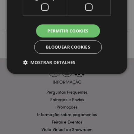
Não
Não
Wallace & Gromit
PERMITIR COOKIES
BLOQUEAR COOKIES
MOSTRAR DETALHES
INFORMAÇÃO
Estritamente necessários
Desempenho
Perguntas Frequentes
Segmentação
Funcionalidade
Entregas e Envios
Os cookies estritamente necessários permitem
Promoções
funcionalidades centrais do website, tais como login
Informação sobre pagamentos
de utilizador e gestão de conta. O sítio web não
pode ser utilizado correctamente sem os cookies
Feiras e Eventos
estritamente necessários.
Visita Virtual ao Showroom
Provider
/