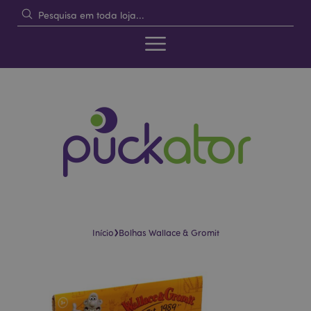
›
Início
Bolhas Wallace & Gromit
Pular
Saltar
para
para
o
o
final
início