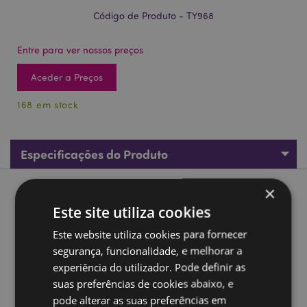
Código de Produto - TY968
Entre para ver nossos preços
Aceder a Preços
168 em stock
Especificações do Produto
×
Descrição do Produto
Este site utiliza cookies
Bolhas Wallace & Gromit
Este website utiliza cookies para fornecer
segurança, funcionalidade, e melhorar a
Material:
Plástico (ABS e PET)
experiência do utilizador. Pode definir as
Marcado CE/UKCA:
Sim
suas preferências de cookies abaixo, e
Não adequado para:
0 - 3 Anos
pode alterar as suas preferências em