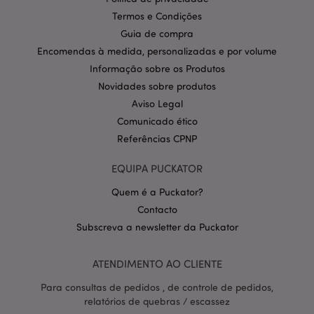
Nome
Expir
Domínio
Termos e Condições
CookieScriptConsent
1 m
CookieScript
Guia de compra
.puckator.pt
Encomendas à medida, personalizadas e por volume
Informação sobre os Produtos
Novidades sobre produtos
Aviso Legal
Comunicado ético
Referências CPNP
EQUIPA PUCKATOR
Política de Privacidade da
Google
mage-cache-storage-section-
1 d
Adobe Inc.
Quem é a Puckator?
invalidation
www.puckator.pt
Contacto
Subscreva a newsletter da Puckator
ATENDIMENTO AO CLIENTE
PHPSESSID
1 di
PHP.net
hor
.www.puckator.pt
Para consultas de pedidos , de controle de pedidos,
relatórios de quebras / escassez