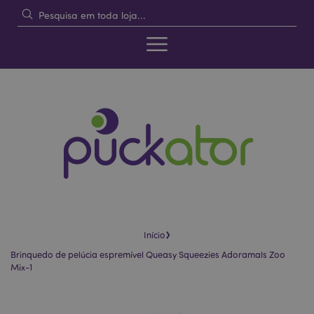
›
Início
Brinquedo de pelúcia espremível Queasy Squeezies Adoramals Zoo
Mix-1
Pular
Saltar
para
para