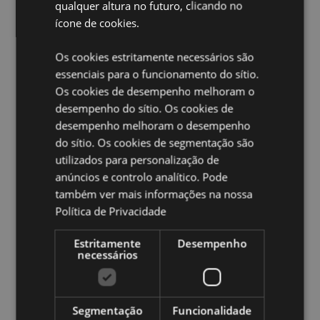
qualquer altura no futuro, clicando no
Material:
Poliéster, Poliacrilato Contas
ícone de cookies.
Marcação CE:
Sim
Os cookies estritamente necessários são
Adequado para crianças:
0+
essenciais para o funcionamento do sítio.
EN71:
Sim
Os cookies de desempenho melhoram o
desempenho do sítio. Os cookies de
Ampliar informação:
desempenho melhoram o desempenho
Quer saber mais acerca de comprar na Puckator?
leia
do sítio. Os cookies de segmentação são
a nossa
Guia de informação para o cliente.
utilizados para personalização de
anúncios e controlo analítico. Pode
também ver mais informações na nossa
Caracteristicas do Produto
Política de Privacidade
Mais
Altura 13cm Largura 8-11cm Profundidade 8cm
Informação
5055071796937
Estritamente
Desempenho
necessários
48
0.199000
Não
Segmentação
Funcionalidade
Não