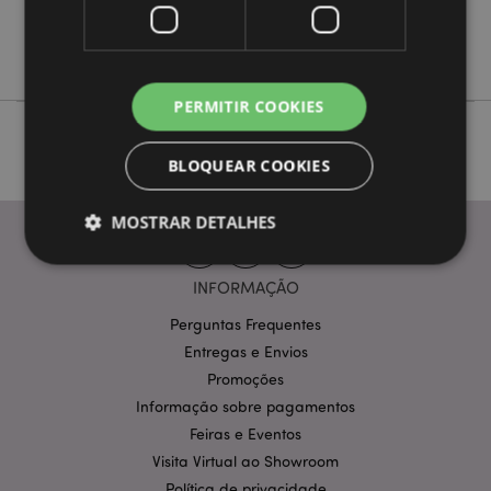
Não
Adoramals
PERMITIR COOKIES
BLOQUEAR COOKIES
MOSTRAR DETALHES
INFORMAÇÃO
Estritamente necessários
Desempenho
Perguntas Frequentes
Segmentação
Funcionalidade
Entregas e Envios
Promoções
Os cookies estritamente necessários permitem
funcionalidades centrais do website, tais como login
Informação sobre pagamentos
de utilizador e gestão de conta. O sítio web não
Feiras e Eventos
pode ser utilizado correctamente sem os cookies
estritamente necessários.
Visita Virtual ao Showroom
Provider
/
Política de privacidade