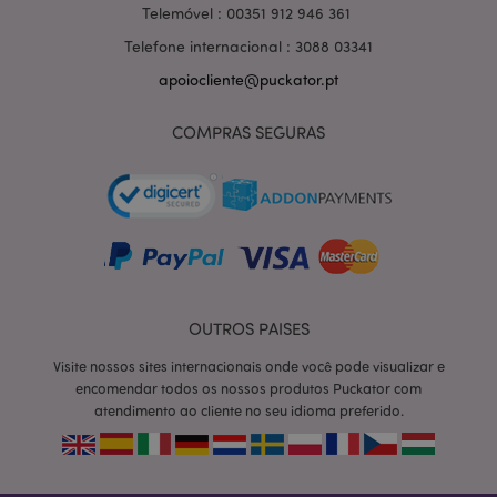
Telemóvel : 00351 912 946 361
Telefone internacional : 3088 03341
apoiocliente@puckator.pt
COMPRAS SEGURAS
OUTROS PAISES
section_data_ids
1 d
Adobe Inc.
Visite nossos sites internacionais onde você pode visualizar e
www.puckator.pt
encomendar todos os nossos produtos Puckator com
atendimento ao cliente no seu idioma preferido.