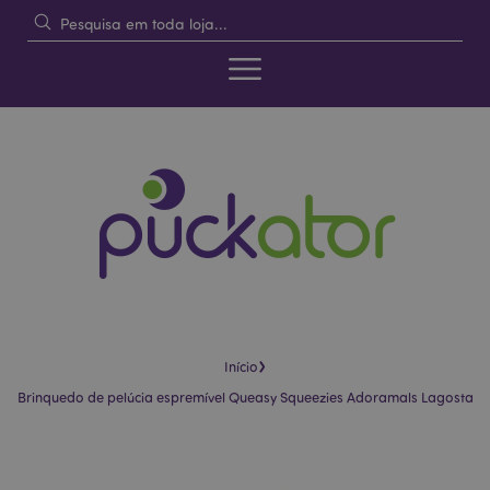
›
Início
Brinquedo de pelúcia espremível Queasy Squeezies Adoramals Lagosta
Pular
Saltar
para
para
o
o