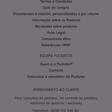
Domínio
Termos e Condições
Guia de compra
CookieScriptConsent
1 m
CookieScript
.puckator.pt
Encomendas à medida, personalizadas e por volume
Informação sobre os Produtos
Novidades sobre produtos
Aviso Legal
Comunicado ético
Referências CPNP
EQUIPA PUCKATOR
Política de Privacidade da
Google
mage-cache-storage-section-
1 d
Quem é a Puckator?
Adobe Inc.
invalidation
www.puckator.pt
Contacto
Subscreva a newsletter da Puckator
ATENDIMENTO AO CLIENTE
PHPSESSID
1 di
PHP.net
Para consultas de pedidos , de controle de pedidos,
hor
.www.puckator.pt
relatórios de quebras / escassez
Telemóvel : 00351 912 946 361