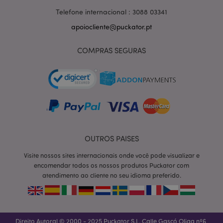
Telefone internacional : 3088 03341
apoiocliente@puckator.pt
COMPRAS SEGURAS
OUTROS PAISES
Visite nossos sites internacionais onde você pode visualizar e
section_data_ids
1 d
Adobe Inc.
www.puckator.pt
encomendar todos os nossos produtos Puckator com
atendimento ao cliente no seu idioma preferido.
Direito Autoral © 2000 - 2025 Puckator S.L. Calle Gascó Oliag nº6,