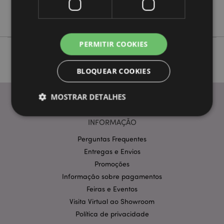
Não
Adoramals
PERMITIR COOKIES
BLOQUEAR COOKIES
MOSTRAR DETALHES
INFORMAÇÃO
Estritamente necessários
Desempenho
Perguntas Frequentes
Segmentação
Funcionalidade
Entregas e Envios
Promoções
Os cookies estritamente necessários permitem
Informação sobre pagamentos
funcionalidades centrais do website, tais como login
de utilizador e gestão de conta. O sítio web não
Feiras e Eventos
pode ser utilizado correctamente sem os cookies
Visita Virtual ao Showroom
estritamente necessários.
Política de privacidade
Provider
/
Nome
Expir