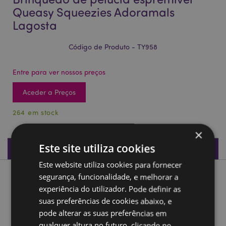
Queasy Squeezies Adoramals
Lagosta
Código de Produto - TY958
Entre para ver nossos preços
Aceder a Preços
264 em stock
×
Este site utiliza cookies
Especificações do Produto
Este website utiliza cookies para fornecer
segurança, funcionalidade, e melhorar a
Descrição do Produto
experiência do utilizador. Pode definir as
suas preferências de cookies abaixo, e
Brinquedo de pelúcia espremível Queasy Squeezies
pode alterar as suas preferências em
Adoramals Lagosta
qualquer altura no futuro, clicando no