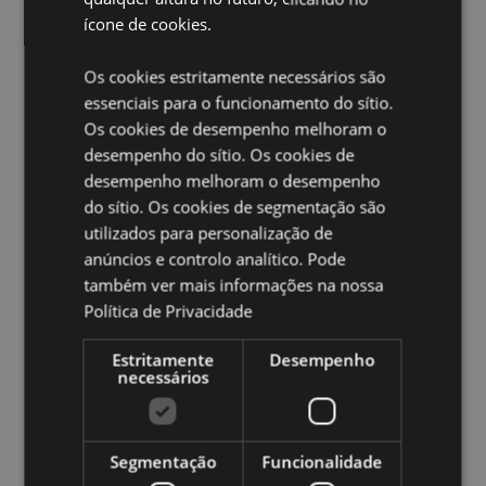
Material:
Poliéster, Poliacrilato Contas
ícone de cookies.
Marcação CE:
Sim
Adequado para crianças:
0+
Os cookies estritamente necessários são
essenciais para o funcionamento do sítio.
EN71:
Sim
Os cookies de desempenho melhoram o
desempenho do sítio. Os cookies de
Ampliar informação:
desempenho melhoram o desempenho
Quer saber mais acerca de comprar na Puckator?
leia
do sítio. Os cookies de segmentação são
a nossa
Guia de informação para o cliente.
utilizados para personalização de
anúncios e controlo analítico. Pode
Caracteristicas do Produto
também ver mais informações na nossa
Política de Privacidade
Mais
Altura 7cm Largura 8cm Profundidade 7cm
Informação
5055071796005
Estritamente
Desempenho
48
necessários
0.163000
Não
Não
Segmentação
Funcionalidade