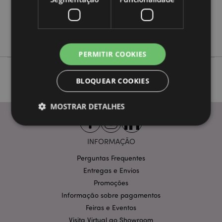
Não
Não
Não
PERMITIR COOKIES
BLOQUEAR COOKIES
MOSTRAR DETALHES
INFORMAÇÃO
Estritamente necessários
Desempenho
Perguntas Frequentes
Segmentação
Funcionalidade
Entregas e Envios
Os cookies estritamente necessários permitem
Promoções
funcionalidades centrais do website, tais como login
de utilizador e gestão de conta. O sítio web não
Informação sobre pagamentos
pode ser utilizado correctamente sem os cookies
Feiras e Eventos
estritamente necessários.
Visita Virtual ao Showroom