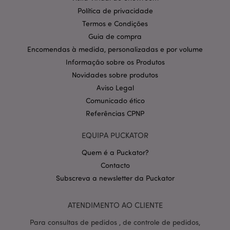
Provider
/
Nome
Expir
Política de privacidade
Domínio
Termos e Condições
CookieScriptConsent
1 m
CookieScript
.puckator.pt
Guia de compra
Encomendas à medida, personalizadas e por volume
Informação sobre os Produtos
Novidades sobre produtos
Aviso Legal
Comunicado ético
Referências CPNP
Política de Privacidade da
EQUIPA PUCKATOR
Google
mage-cache-storage-section-
1 d
Adobe Inc.
invalidation
www.puckator.pt
Quem é a Puckator?
Contacto
Subscreva a newsletter da Puckator
ATENDIMENTO AO CLIENTE
PHPSESSID
1 di
PHP.net
hor
.www.puckator.pt
Para consultas de pedidos , de controle de pedidos,