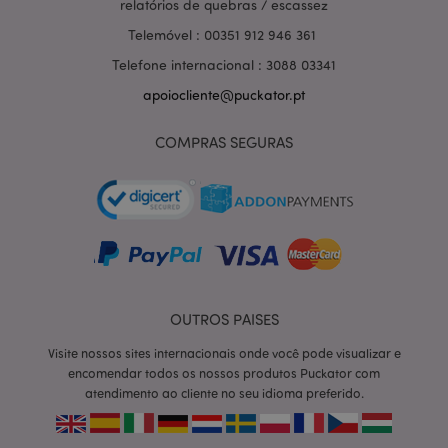
relatórios de quebras / escassez
Telemóvel : 00351 912 946 361
Telefone internacional : 3088 03341
apoiocliente@puckator.pt
COMPRAS SEGURAS
OUTROS PAISES
section_data_ids
1 d
Adobe Inc.
www.puckator.pt
Visite nossos sites internacionais onde você pode visualizar e
encomendar todos os nossos produtos Puckator com
atendimento ao cliente no seu idioma preferido.