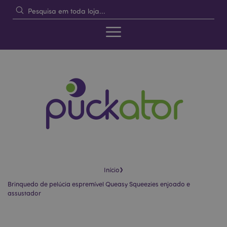
›
Início
Brinquedo de pelúcia espremível Queasy Squeezies enjoado e
assustador
Pular
Saltar
para
para