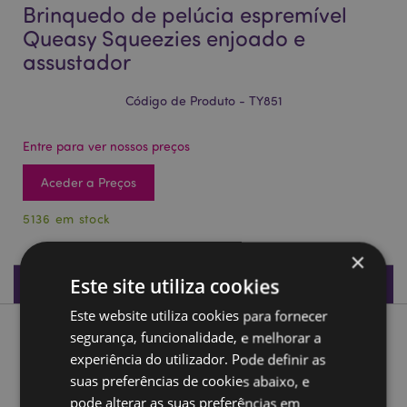
Brinquedo de pelúcia espremível
Queasy Squeezies enjoado e
assustador
Código de Produto - TY851
Entre para ver nossos preços
Aceder a Preços
5136 em stock
×
Especificações do Produto
Este site utiliza cookies
Este website utiliza cookies para fornecer
segurança, funcionalidade, e melhorar a
Descrição do Produto
experiência do utilizador. Pode definir as
suas preferências de cookies abaixo, e
Brinquedo de pelúcia espremível Queasy Squeezies enjoado
pode alterar as suas preferências em
e assustador