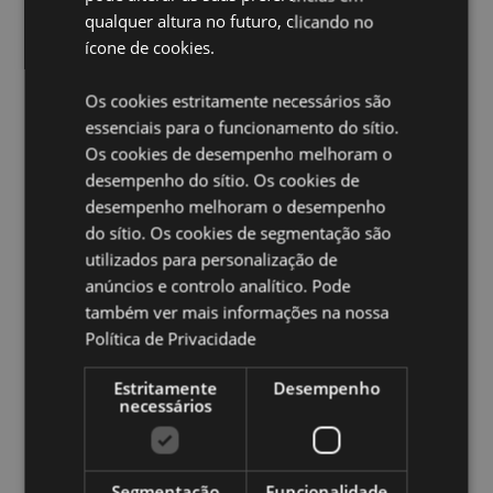
qualquer altura no futuro, clicando no
Material:
Contas de poliéster e poliacrilato
ícone de cookies.
Marcado CE/UKCA:
Sim
EN71:
Sim
Os cookies estritamente necessários são
essenciais para o funcionamento do sítio.
Não adequado para:
0 - 3
Os cookies de desempenho melhoram o
Feriado Sazonal/Ocasião Festiva:
Halloween
desempenho do sítio. Os cookies de
desempenho melhoram o desempenho
Ampliar informação:
do sítio. Os cookies de segmentação são
Quer saber mais acerca de comprar na Puckator?
leia
utilizados para personalização de
a nossa
Guia de informação para o cliente.
anúncios e controlo analítico. Pode
também ver mais informações na nossa
Caracteristicas do Produto
Política de Privacidade
Mais
Altura 6.5-9cm Largura 8-14cm Profundidade
Estritamente
Desempenho
Informação
6-8cm
necessários
5055071781438
48
0.166000
Segmentação
Funcionalidade