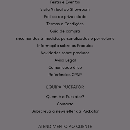
Feiras e Eventos
Provider
/
Nome
Visita Virtual ao Showroom
Expir
Domínio
Política de privacidade
CookieScriptConsent
1 m
CookieScript
Termos e Condições
.puckator.pt
Guia de compra
Encomendas à medida, personalizadas e por volume
Informação sobre os Produtos
Novidades sobre produtos
Aviso Legal
Comunicado ético
Referências CPNP
Política de Privacidade da
Google
mage-cache-storage-section-
1 d
Adobe Inc.
EQUIPA PUCKATOR
invalidation
www.puckator.pt
Quem é a Puckator?
Contacto
Subscreva a newsletter da Puckator
PHPSESSID
1 di
PHP.net
ATENDIMENTO AO CLIENTE
hor
.www.puckator.pt