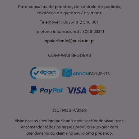
Para consultas de pedidos , de controle de pedidos,
relatórios de quebras / escassez
Telemóvel : 00351 912 946 361
Telefone internacional : 3088 03341
apoiocliente@puckator.pt
COMPRAS SEGURAS
section_data_ids
1 d
Adobe Inc.
OUTROS PAISES
www.puckator.pt
Visite nossos sites internacionais onde você pode visualizar e
encomendar todos os nossos produtos Puckator com
atendimento ao cliente no seu idioma preferido.