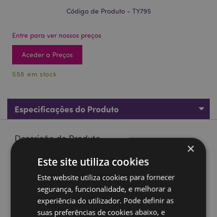
Código de Produto - TY795
Entre para ver nossos preços
Aceder a Preços
558 em stock
Especificações do Produto
Descrição do Produto
×
Este site utiliza cookies
Helicóptero de Fricção Intermitente
Este website utiliza cookies para fornecer
Material:
Plástico (ABS), Metal
segurança, funcionalidade, e melhorar a
Marcação CE:
Sim
experiência do utilizador. Pode definir as
Não adequado para:
0 - 3 Anos
suas preferências de cookies abaixo, e