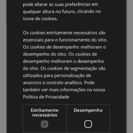
EN71:
Sim
pode alterar as suas preferências em
qualquer altura no futuro, clicando no
Requer pilha:
3 x LR44
ícone de cookies.
Pilhas incluidas:
Sim
Os cookies estritamente necessários são
Ampliar informação:
essenciais para o funcionamento do sítio.
Quer saber mais acerca de comprar na Puckator?
leia
Os cookies de desempenho melhoram o
a nossa
Guia de informação para o cliente.
desempenho do sítio. Os cookies de
desempenho melhoram o desempenho
do sítio. Os cookies de segmentação são
utilizados para personalização de
anúncios e controlo analítico. Pode
também ver mais informações na nossa
Política de Privacidade
Caracteristicas do Produto
Estritamente
Desempenho
Mais
Altura 8cm Largura 12.5cm Profundidade
necessários
Informação
19.5cm
5055071773068
96