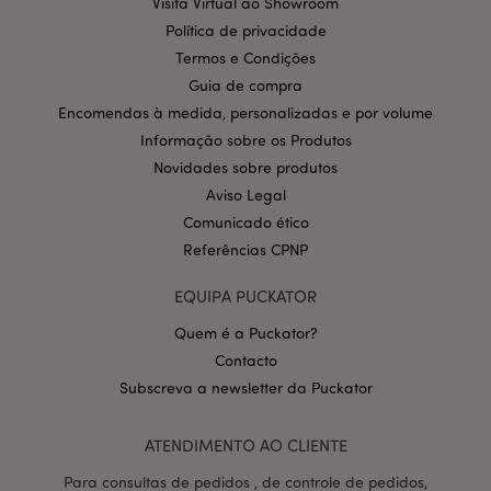
Visita Virtual ao Showroom
Provider
/
Nome
Expir
Domínio
Política de privacidade
Termos e Condições
CookieScriptConsent
1 m
CookieScript
.puckator.pt
Guia de compra
Encomendas à medida, personalizadas e por volume
Informação sobre os Produtos
Novidades sobre produtos
Aviso Legal
Comunicado ético
Referências CPNP
Política de Privacidade da
EQUIPA PUCKATOR
Google
mage-cache-storage-section-
1 d
Adobe Inc.
invalidation
www.puckator.pt
Quem é a Puckator?
Contacto
Subscreva a newsletter da Puckator
ATENDIMENTO AO CLIENTE
PHPSESSID
1 di
PHP.net
hor
.www.puckator.pt
Para consultas de pedidos , de controle de pedidos,