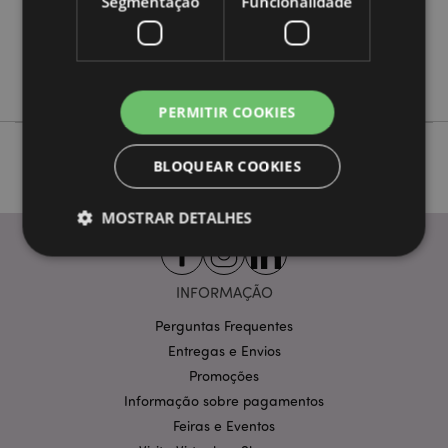
Segmentação
Funcionalidade
Não
Não
Amore
PERMITIR COOKIES
BLOQUEAR COOKIES
MOSTRAR DETALHES
INFORMAÇÃO
Estritamente necessários
Desempenho
Perguntas Frequentes
Segmentação
Funcionalidade
Entregas e Envios
Os cookies estritamente necessários permitem
Promoções
funcionalidades centrais do website, tais como login
de utilizador e gestão de conta. O sítio web não
Informação sobre pagamentos
pode ser utilizado correctamente sem os cookies
Feiras e Eventos
estritamente necessários.