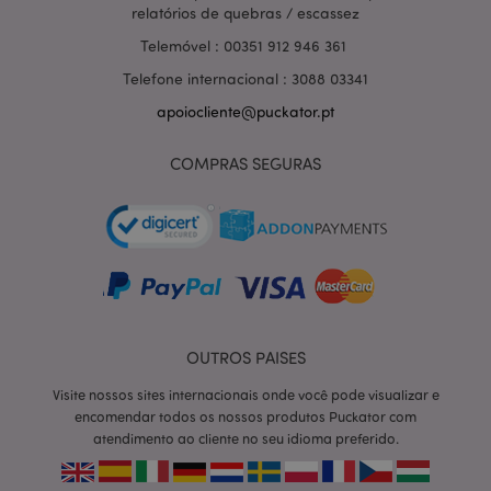
relatórios de quebras / escassez
Telemóvel : 00351 912 946 361
Telefone internacional : 3088 03341
apoiocliente@puckator.pt
COMPRAS SEGURAS
OUTROS PAISES
section_data_ids
1 d
Adobe Inc.
www.puckator.pt
Visite nossos sites internacionais onde você pode visualizar e
encomendar todos os nossos produtos Puckator com
atendimento ao cliente no seu idioma preferido.