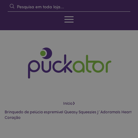
›
Início
Brinquedo de pelúcia espremível Queasy Squeezies J´Adoramals Heart
Coração
Pular
Saltar
para
para