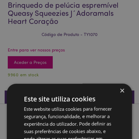
Brinquedo de pelúcia espremível
Queasy Squeezies J´Adoramals
Heart Coração
Código de Produto - TY1070
Entre para ver nossos preços
Aceder a Preços
9960 em stock
×
Especificações do Produto
Este site utiliza cookies
Este website utiliza cookies para fornecer
Descrição do Produto
segurança, funcionalidade, e melhorar a
experiência do utilizador. Pode definir as
suas preferências de cookies abaixo, e
Brinquedo de pelúcia espremível Queasy Squeezies J
´Adoramals Heart Coração
pode alterar as suas preferências em