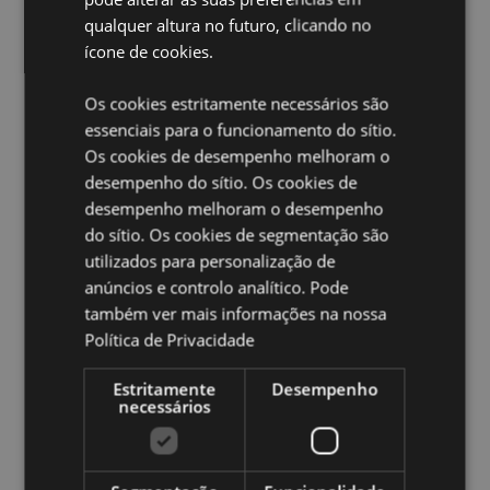
qualquer altura no futuro, clicando no
Material:
Poliéster, Poliacrilato Contas
ícone de cookies.
Marcação CE:
Sim
Adequado para crianças:
0+
Os cookies estritamente necessários são
EN71:
Sim
essenciais para o funcionamento do sítio.
Os cookies de desempenho melhoram o
Feriado Sazonal/Ocasião Festiva:
Dia dos Namorados
desempenho do sítio. Os cookies de
desempenho melhoram o desempenho
Ampliar informação:
do sítio. Os cookies de segmentação são
Quer saber mais acerca de comprar na Puckator?
leia
utilizados para personalização de
a nossa
Guia de informação para o cliente.
anúncios e controlo analítico. Pode
também ver mais informações na nossa
Caracteristicas do Produto
Política de Privacidade
Mais
Altura 8.5cm Largura 10cm Profundidade 6cm
Informação
Estritamente
Desempenho
5056848200909
necessários
48
0.170000
Não