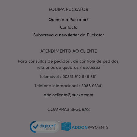
EQUIPA PUCKATOR
Quem é a Puckator?
Contacto
Subscreva a newsletter da Puckator
Política de Privacidade da
Google
mage-cache-storage-section-
1 d
Adobe Inc.
ATENDIMENTO AO CLIENTE
invalidation
www.puckator.pt
Para consultas de pedidos , de controle de pedidos,
relatórios de quebras / escassez
Telemóvel : 00351 912 946 361
Telefone internacional : 3088 03341
PHPSESSID
1 di
PHP.net
hor
.www.puckator.pt
apoiocliente@puckator.pt
COMPRAS SEGURAS