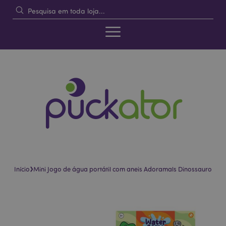
›
Início
Mini Jogo de água portátil com aneis Adoramals Dinossauro
Pular
Saltar
para
para
o
o
final
início