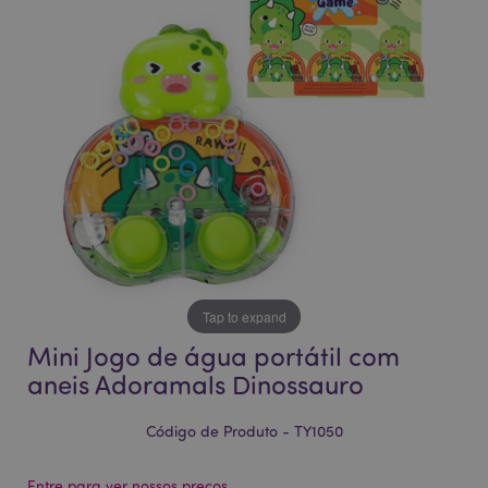
da
da
Galeria
Galeria
de
de
imagens
imagens
Tap to expand
Mini Jogo de água portátil com
aneis Adoramals Dinossauro
Código de Produto - TY1050
Entre para ver nossos preços