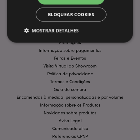
BLOQUEAR COOKIES
INFORMAÇÃO
Perguntas Frequentes
MOSTRAR DETALHES
Entregas e Envios
Promoções
Informação sobre pagamentos
Estritamente necessários
Desempenho
Feiras e Eventos
Segmentação
Funcionalidade
Visita Virtual ao Showroom
Política de privacidade
Os cookies estritamente necessários permitem
funcionalidades centrais do website, tais como login
Termos e Condições
de utilizador e gestão de conta. O sítio web não
Guia de compra
pode ser utilizado correctamente sem os cookies
estritamente necessários.
Encomendas à medida, personalizadas e por volume
Informação sobre os Produtos
Provider
/
Nome
Expir
Domínio
Novidades sobre produtos
CookieScriptConsent
1 m
CookieScript
Aviso Legal
.puckator.pt
Comunicado ético
Referências CPNP