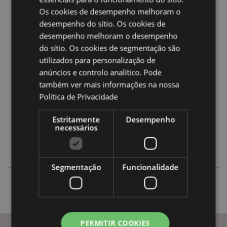
Quer saber mais acerca de comprar na Puckator?
leia
Os cookies de desempenho melhoram o
a nossa
Guia de informação para o cliente.
desempenho do sítio. Os cookies de
desempenho melhoram o desempenho
Caracteristicas do Produto
do sítio. Os cookies de segmentação são
utilizados para personalização de
Mais
Altura 11.5cm Largura 10cm Profundidade 2cm
Informação
anúncios e controlo analítico. Pode
5055071513862
também ver mais informações na nossa
144
Política de Privacidade
0.100000
Não
Estritamente
Desempenho
necessários
Sim
Não
Segmentação
Funcionalidade
PERMITIR COOKIES