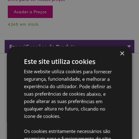
Aceder a Preços
4248 em stock
Especificações do Produto
×
Este site utiliza cookies
Descrição do Produto
Este website utiliza cookies para fornecer
segurança, funcionalidade, e melhorar a
Mini Jogo de água portátil com aneis Adoramals Dinossauro
experiência do utilizador. Pode definir as
Material:
Plástico (TPR/PS)
suas preferências de cookies abaixo, e
CE/UKCA Marcado:
Sim
pode alterar as suas preferências em
qualquer altura no futuro, clicando no
Não adequado para:
0 - 3 Anos
ícone de cookies.
EN71:
Sim
Os cookies estritamente necessários são
Ampliar informação:
essenciais para o funcionamento do sítio.