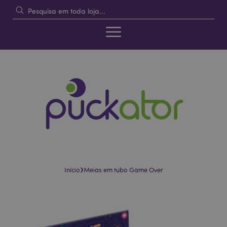
›
Início
Meias em tubo Game Over
Pular
Saltar
para
para
o
o
final
início