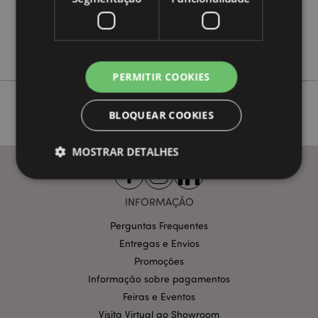
Não
Não
Game Over
PERMITIR COOKIES
BLOQUEAR COOKIES
MOSTRAR DETALHES
INFORMAÇÃO
Estritamente necessários
Desempenho
Perguntas Frequentes
Segmentação
Funcionalidade
Entregas e Envios
Os cookies estritamente necessários permitem
Promoções
funcionalidades centrais do website, tais como login
de utilizador e gestão de conta. O sítio web não
Informação sobre pagamentos
pode ser utilizado correctamente sem os cookies
Feiras e Eventos
estritamente necessários.
Visita Virtual ao Showroom