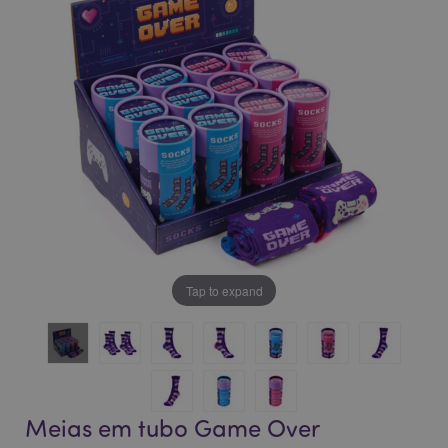
da
da
Galeria
Galeria
de
de
imagens
imagens
Tap to expand
Meias em tubo Game Over