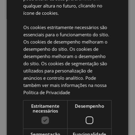
qualquer altura no futuro, clicando no
Adequado para engomar:
Não
ícone de cookies.
Adequado para lavagem em seco:
Não
Adequado para engomar:
Não
Os cookies estritamente necessários são
essenciais para o funcionamento do sítio.
Adequado para branqueamento:
Não
Os cookies de desempenho melhoram o
desempenho do sítio. Os cookies de
Ampliar informação:
desempenho melhoram o desempenho
Quer saber mais acerca de comprar na Puckator?
leia
do sítio. Os cookies de segmentação são
a nossa
Guia de informação para o cliente.
utilizados para personalização de
anúncios e controlo analítico. Pode
Caracteristicas do Produto
também ver mais informações na nossa
Política de Privacidade
Mais
Altura 13.5cm Largura 6.5cm Profundidade
Informação
6.5cm EU 36-39 (UK 3-6) / EU 41-46 (UK 7-12)
Estritamente
Desempenho
5055071789113
necessários
72
0.112000
Não
Segmentação
Funcionalidade