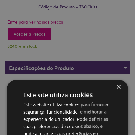
Código de Produto - TSOCK03
Entre para ver nossos preços
Aceder a Preços
3240 em stock
Especificações do Produto
×
Descrição do Produto
Este site utiliza cookies
Meias em tubo Game Over
Este website utiliza cookies para fornecer
Material:
80% algodão, 15% Poliéster, 5% elastano
segurança, funcionalidade, e melhorar a
experiência do utilizador. Pode definir as
Sizes:
Disponível em 2 tamanhos - EU 36-39 (UK 3-6) /
EU 41-46 (UK 7-12)
suas preferências de cookies abaixo, e
pode alterar as suas preferências em
Informações de lavagem:
30°