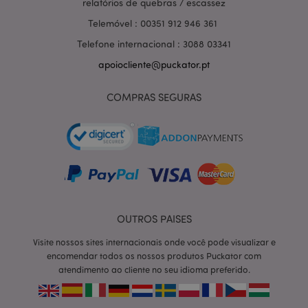
relatórios de quebras / escassez
Telemóvel : 00351 912 946 361
Telefone internacional : 3088 03341
apoiocliente@puckator.pt
COMPRAS SEGURAS
OUTROS PAISES
section_data_ids
1 d
Adobe Inc.
www.puckator.pt
Visite nossos sites internacionais onde você pode visualizar e
encomendar todos os nossos produtos Puckator com
atendimento ao cliente no seu idioma preferido.