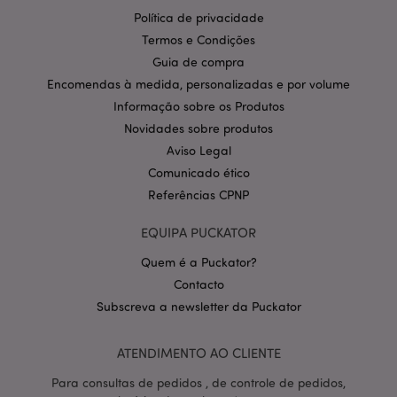
Provider
/
Nome
Expir
Política de privacidade
Domínio
Termos e Condições
CookieScriptConsent
1 m
CookieScript
.puckator.pt
Guia de compra
Encomendas à medida, personalizadas e por volume
Informação sobre os Produtos
Novidades sobre produtos
Aviso Legal
Comunicado ético
Referências CPNP
Política de Privacidade da
EQUIPA PUCKATOR
Google
mage-cache-storage-section-
1 d
Adobe Inc.
invalidation
www.puckator.pt
Quem é a Puckator?
Contacto
Subscreva a newsletter da Puckator
ATENDIMENTO AO CLIENTE
PHPSESSID
1 di
PHP.net
hor
.www.puckator.pt
Para consultas de pedidos , de controle de pedidos,