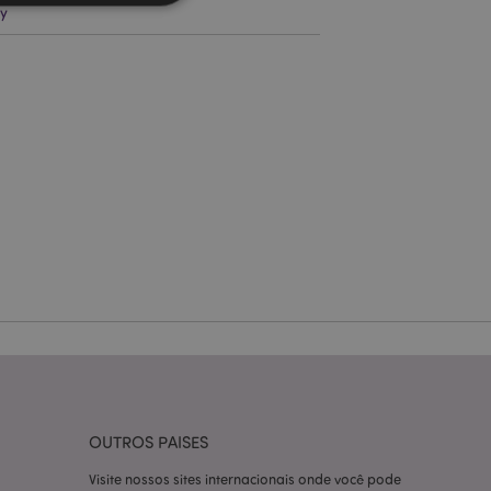
y
zador e gestão de
ço Cookie-
ferências de
itante. É
okie Cookie-
nte.
tar o cache de
zer as páginas
 baseados na
tificador de
ter variáveis de
nte é um número
le é usado pode ser
m bom exemplo é
um usuário entre as
OUTROS PAISES
Visite nossos sites internacionais onde você pode
cas do cliente