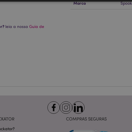
Marca
Spook
Estritamente necessários
Desempenho
Segmentação
Funcionalidade
te necessários permitem funcionalidades centrais do website, tais como login de utili
or?
leia a nossa
Guia de
o pode ser utilizado correctamente sem os cookies estritamente necessários.
Provider
/
Expiração
Descrição
Domínio
nt
1 mês
Este cookie é usado pelo servi
CookieScript
Script.com para lembrar as pre
.puckator.pt
consentimento do cookie do vis
necessário que o banner do co
Script.com funcione corretame
-section-
1 dia
Este cookie é usado para facili
Adobe Inc.
conteúdo no navegador para fa
www.puckator.pt
carregarem mais rápido.
Política de Privacidade da Google
1 dia 16
Cookie gerado por aplicativos
PHP.net
horas
linguagem PHP. Este é um iden
.www.puckator.pt
propósito geral usado para man
sessão do usuário. Normalme
gerado aleatoriamente, como e
específico para o site, mas u
manter o status de logado de 
CKATOR
COMPRAS SEGURAS
páginas.
ckator?
1 dia
Armazena informações específi
Adobe Inc.