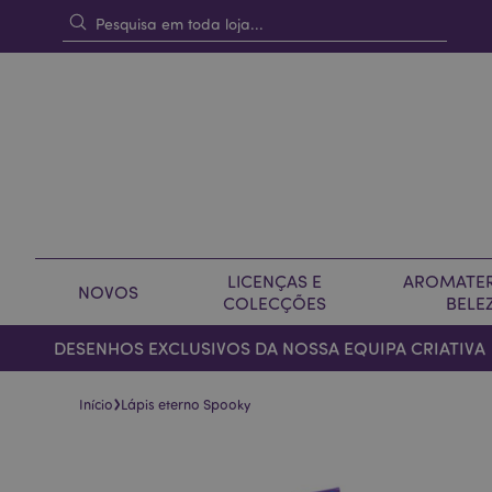
LICENÇAS E
AROMATER
NOVOS
COLECÇÕES
BELE
DESENHOS EXCLUSIVOS DA NOSSA EQUIPA CRIATIVA
›
Início
Lápis eterno Spooky
Pular
Saltar
para
para
o
o