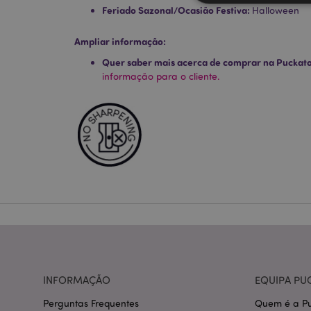
Feriado Sazonal/Ocasião Festiva:
Halloween
Ampliar informação:
Os cookies estritamen
Quer saber mais acerca de comprar na Puckat
conta. O sítio web nã
informação para o cliente.
Nome
CookieScriptConse
mage-cache-storage
invalidation
PHPSESSID
INFORMAÇÃO
EQUIPA PU
Perguntas Frequentes
Quem é a Pu
section_data_ids