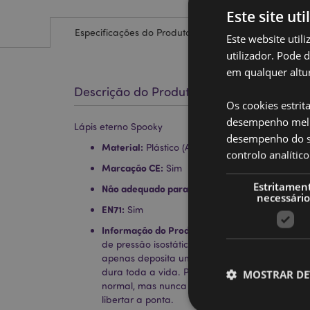
Este site uti
Especificações do Produto
Este website util
utilizador. Pode 
em qualquer altur
Descrição do Produto
Os cookies estrit
desempenho melh
Lápis eterno Spooky
desempenho do sí
Material:
Plástico (ABS) e grafite de pressão is
controlo analíti
Marcação CE:
Sim
Estritamen
Não adequado para:
0 - 3 Anos
necessário
EN71:
Sim
Informação do Produto:
Os lápis Everlasting sã
de pressão isostática, uma grafite super dura 
apenas deposita uma pequena quantidade de 
dura toda a vida. Pode ser apagado com uma
MOSTRAR DE
normal, mas nunca precisará de ser afiado. Cl
libertar a ponta.