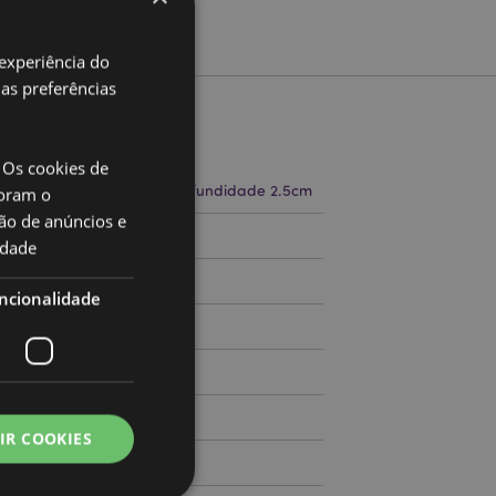
 experiência do
uas preferências
to
 Os cookies de
a 15cm Largura 2.5-3cm Profundidade 2.5cm
oram o
ão de anúncios e
71512704
idade
ncionalidade
000
IR COOKIES