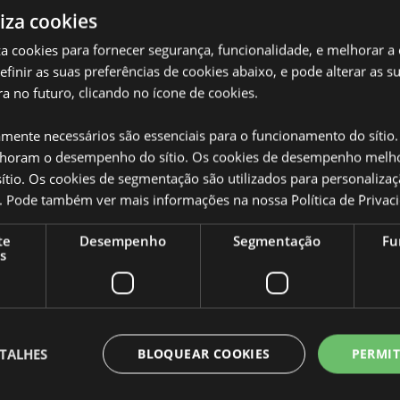
liza cookies
iza cookies para fornecer segurança, funcionalidade, e melhorar a
definir as suas preferências de cookies abaixo, e pode alterar as s
a no futuro, clicando no ícone de cookies.
Caracteristicas do Produ
amente necessários são essenciais para o funcionamento do sítio.
Mais
Dimensões
Altur
oram o desempenho do sítio. Os cookies de desempenho melh
Informação
tio. Os cookies de segmentação são utilizados para personalizaç
Código de barras
ostática
50550
co. Pode também ver mais informações na nossa
Política de Privac
Quantidade do cartão
720
te
Desempenho
Segmentação
Fu
s
Peso (kg)
0.018
o fabricados a partir de grafite
SALDOS
Não
que é tão resistente que a ponta
cada vez no papel, pelo que
NOVO
Não
 borracha como um lápis
TALHES
BLOQUEAR COOKIES
PERMIT
ique na parte superior para
PROMO
Não