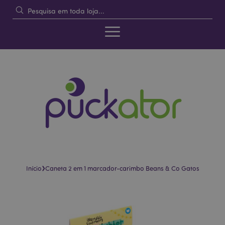
›
Início
Caneta 2 em 1 marcador-carimbo Beans & Co Gatos
Pular
Saltar
para
para
o
o
final
início