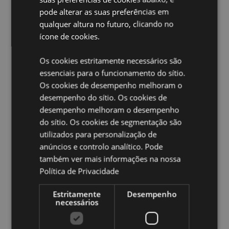
pode alterar as suas preferências em
Não adequado para:
0 - 3 Anos
qualquer altura no futuro, clicando no
EN71:
Sim
ícone de cookies.
Informação do produto:
Uma extremidade da caneta
é um marcador normal. A outra extremidade é uma
Os cookies estritamente necessários são
roda de carimbo./li>
essenciais para o funcionamento do sítio.
Cores disponíveis
Marcador - Verde menta, Rosa
Os cookies de desempenho melhoram o
claro, Roxo claro, Amarelo limão.Roda de carimbos -
desempenho do sítio. Os cookies de
Coincide com a cor do marcador.
desempenho melhoram o desempenho
do sítio. Os cookies de segmentação são
Ampliar informação:
utilizados para personalização de
Quer saber mais acerca de comprar na Puckator?
leia
anúncios e controlo analítico. Pode
a nossa
Guia de informação para o cliente.
também ver mais informações na nossa
Política de Privacidade
Caracteristicas do Produto
Estritamente
Desempenho
Mais
Altura 13.5cm Largura 1.5cm Profundidade 1cm
necessários
Informação
5055071509896
480