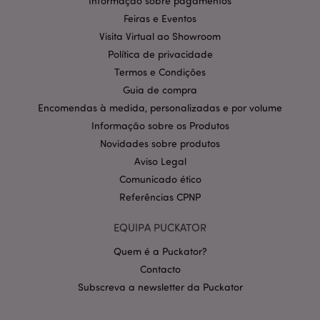
Informação sobre pagamentos
estritamente necessários.
Feiras e Eventos
Provider
/
Nome
Expir
Domínio
Visita Virtual ao Showroom
Política de privacidade
CookieScriptConsent
1 m
CookieScript
.puckator.pt
Termos e Condições
Guia de compra
Encomendas à medida, personalizadas e por volume
Informação sobre os Produtos
Novidades sobre produtos
Aviso Legal
Comunicado ético
Referências CPNP
Política de Privacidade da
Google
mage-cache-storage-section-
1 d
Adobe Inc.
invalidation
EQUIPA PUCKATOR
www.puckator.pt
Quem é a Puckator?
Contacto
Subscreva a newsletter da Puckator
PHPSESSID
1 di
PHP.net
hor
.www.puckator.pt