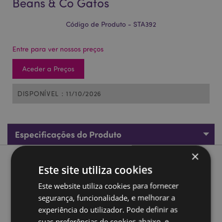
Beans & Co Gatos
Código de Produto - STA392
Entre para ver nossos preços
Aceder a Preços
DISPONÍVEL : 11/10/2026
Especificações do Produto
×
Descrição do Produto
Este site utiliza cookies
Este website utiliza cookies para fornecer
Caneta 2 em 1 marcador-carimbo Beans & Co Gatos
segurança, funcionalidade, e melhorar a
Material:
Plástico (ABS)
experiência do utilizador. Pode definir as
Marcado CE/UKCA :
Sim
suas preferências de cookies abaixo, e