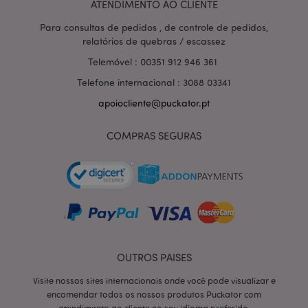
ATENDIMENTO AO CLIENTE
Para consultas de pedidos , de controle de pedidos,
relatórios de quebras / escassez
Telemóvel : 00351 912 946 361
Telefone internacional : 3088 03341
apoiocliente@puckator.pt
COMPRAS SEGURAS
section_data_ids
1 d
Adobe Inc.
OUTROS PAISES
www.puckator.pt
Visite nossos sites internacionais onde você pode visualizar e
encomendar todos os nossos produtos Puckator com