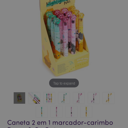
da
da
Galeria
Galeria
de
de
imagens
imagens
Tap to expand
Caneta 2 em 1 marcador-carimbo