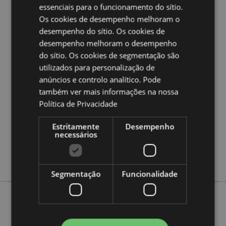
a nossa
Guia de informação para o cliente.
essenciais para o funcionamento do sítio.
Os cookies de desempenho melhoram o
desempenho do sítio. Os cookies de
Caracteristicas do Produto
desempenho melhoram o desempenho
Mais
Altura 21cm Largura 4.5cm Profundidade
do sítio. Os cookies de segmentação são
Informação
0.1cm Mensurável 15cm
utilizados para personalização de
5055071789922
anúncios e controlo analítico. Pode
720
também ver mais informações na nossa
Política de Privacidade
0.013000
Sim
Estritamente
Desempenho
Não
necessários
Não
Unicórnios
Segmentação
Funcionalidade