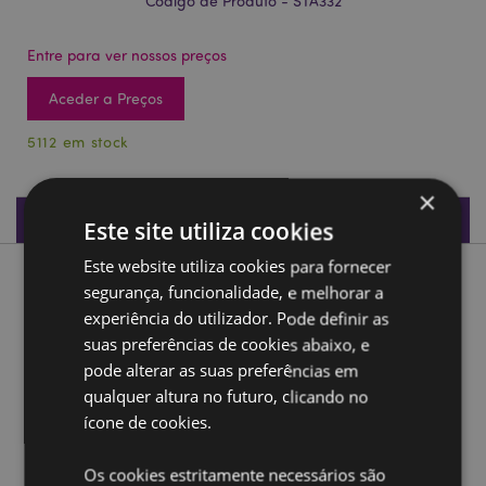
Código de Produto - STA332
Entre para ver nossos preços
Aceder a Preços
5112 em stock
×
Especificações do Produto
Este site utiliza cookies
Este website utiliza cookies para fornecer
Descrição do Produto
segurança, funcionalidade, e melhorar a
experiência do utilizador. Pode definir as
Régua de madeira moldada forma Unicórnio Mágico
suas preferências de cookies abaixo, e
(15cm)
pode alterar as suas preferências em
Material:
Madeira
qualquer altura no futuro, clicando no
ícone de cookies.
Ampliar informação:
Os cookies estritamente necessários são
Quer saber mais acerca de comprar na Puckator?
leia