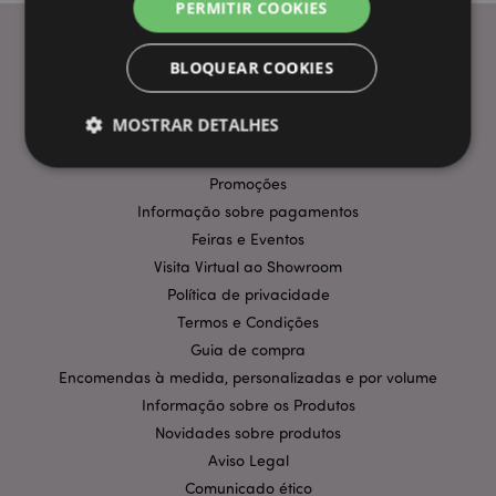
PERMITIR COOKIES
BLOQUEAR COOKIES
INFORMAÇÃO
MOSTRAR DETALHES
Perguntas Frequentes
Entregas e Envios
Promoções
Informação sobre pagamentos
Estritamente necessários
Desempenho
Feiras e Eventos
Segmentação
Funcionalidade
Visita Virtual ao Showroom
Os cookies estritamente necessários permitem
Política de privacidade
funcionalidades centrais do website, tais como login
de utilizador e gestão de conta. O sítio web não
Termos e Condições
pode ser utilizado correctamente sem os cookies
Guia de compra
estritamente necessários.
Encomendas à medida, personalizadas e por volume
Provider
/
Nome
Expir
Informação sobre os Produtos
Domínio
Novidades sobre produtos
CookieScriptConsent
1 m
CookieScript
.puckator.pt
Aviso Legal
Comunicado ético