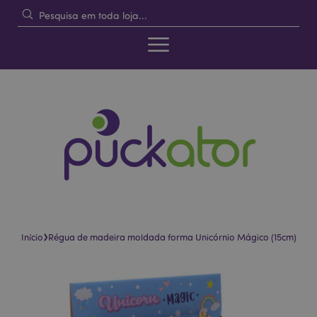
›
Início
Régua de madeira moldada forma Unicórnio Mágico (15cm)
Pular
Saltar
para
para
o
o
final
início