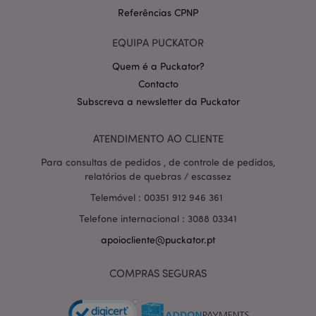
Referências CPNP
EQUIPA PUCKATOR
Quem é a Puckator?
Contacto
Subscreva a newsletter da Puckator
Política de Privacidade da
Google
mage-cache-storage-section-
1 d
Adobe Inc.
invalidation
www.puckator.pt
ATENDIMENTO AO CLIENTE
Para consultas de pedidos , de controle de pedidos,
relatórios de quebras / escassez
Telemóvel : 00351 912 946 361
PHPSESSID
1 di
PHP.net
Telefone internacional : 3088 03341
hor
.www.puckator.pt
apoiocliente@puckator.pt
COMPRAS SEGURAS