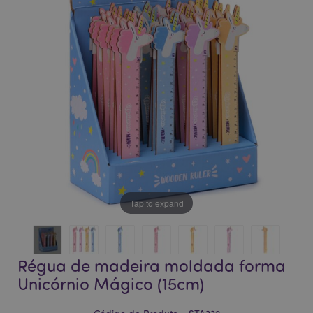
da
da
Galeria
Galeria
de
de
imagens
imagens
Tap to expand
Régua de madeira moldada forma
Unicórnio Mágico (15cm)