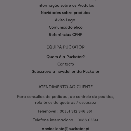
.puckator.pt
Informação sobre os Produtos
Novidades sobre produtos
Aviso Legal
Comunicado ético
Referências CPNP
EQUIPA PUCKATOR
Quem é a Puckator?
Política de Privacidade da
Contacto
Google
mage-cache-storage-section-
1 d
Adobe Inc.
invalidation
www.puckator.pt
Subscreva a newsletter da Puckator
ATENDIMENTO AO CLIENTE
Para consultas de pedidos , de controle de pedidos,
relatórios de quebras / escassez
PHPSESSID
1 di
PHP.net
hor
.www.puckator.pt
Telemóvel : 00351 912 946 361
Telefone internacional : 3088 03341
apoiocliente@puckator.pt