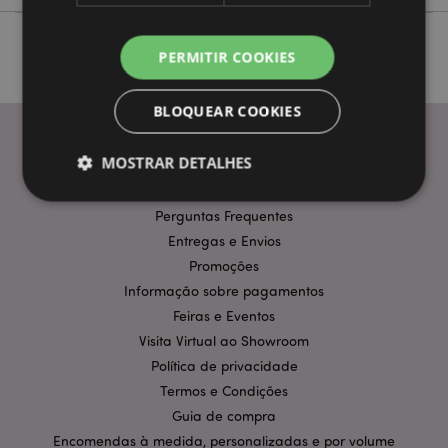
PERMITIR COOKIES
BLOQUEAR COOKIES
MOSTRAR DETALHES
INFORMAÇÃO
Perguntas Frequentes
Entregas e Envios
Estritamente necessários
Desempenho
Promoções
Segmentação
Funcionalidade
Informação sobre pagamentos
Os cookies estritamente necessários permitem
Feiras e Eventos
funcionalidades centrais do website, tais como login
de utilizador e gestão de conta. O sítio web não
Visita Virtual ao Showroom
pode ser utilizado correctamente sem os cookies
Política de privacidade
estritamente necessários.
Termos e Condições
Provider
/
Nome
Expir
Guia de compra
Domínio
Encomendas à medida, personalizadas e por volume
CookieScriptConsent
1 m
CookieScript