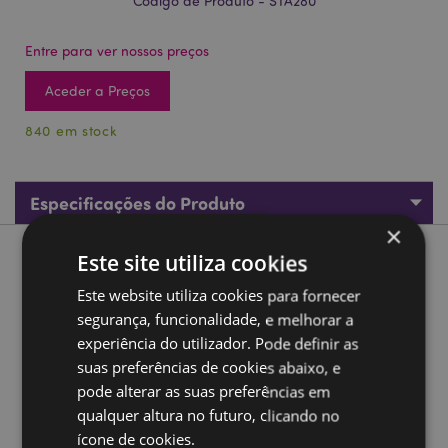
Código de Produto - STA280
Entre para ver nossos preços
Aceder a Preços
840 em stock
Especificações do Produto
×
Este site utiliza cookies
Descrição do Produto
Este website utiliza cookies para fornecer
Conjunto de 3 Borrachas Unicornio Mágico
segurança, funcionalidade, e melhorar a
experiência do utilizador. Pode definir as
Material:
Borracha
suas preferências de cookies abaixo, e
Número no Conjunto:
3
pode alterar as suas preferências em
Marcação CE/UKCA:
Sim
qualquer altura no futuro, clicando no
Não apto para:
0 - 3 Anos
ícone de cookies.