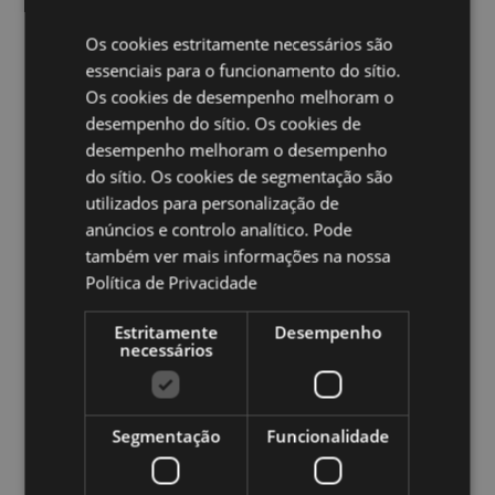
EN71:
Sim
Os cookies estritamente necessários são
Ampliar informação:
essenciais para o funcionamento do sítio.
Os cookies de desempenho melhoram o
Quer saber mais acerca de comprar na Puckator?
leia
desempenho do sítio. Os cookies de
a nossa
Guia de informação para o cliente.
desempenho melhoram o desempenho
do sítio. Os cookies de segmentação são
Caracteristicas do Produto
utilizados para personalização de
Mais
Altura 1cm Largura 2.5-3cm Profundidade 2.5-
anúncios e controlo analítico. Pode
Informação
3cm
também ver mais informações na nossa
5055071783852
Política de Privacidade
144
Estritamente
Desempenho
0.047000
necessários
Não
Não
Não
Segmentação
Funcionalidade
Unicórnios