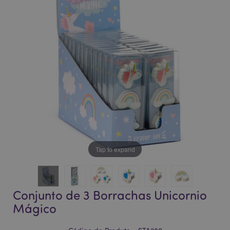
da
da
Galeria
Galeria
de
de
imagens
imagens
Tap to expand
Conjunto de 3 Borrachas Unicornio
Mágico