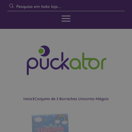
›
Início
Conjunto de 3 Borrachas Unicornio Mágico
Pular
Saltar
para
para
o
o
final
início