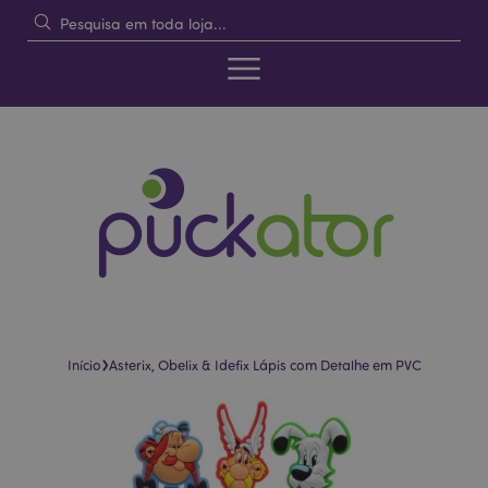
›
Início
Asterix, Obelix & Idefix Lápis com Detalhe em PVC
Pular
Saltar
para
para
o
o
final
início