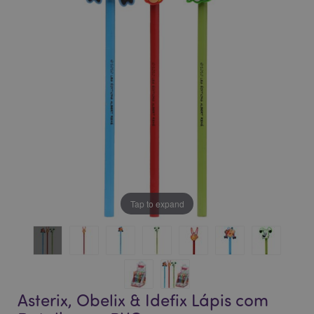
da
da
Galeria
Galeria
de
de
imagens
imagens
Tap to expand
Asterix, Obelix & Idefix Lápis com