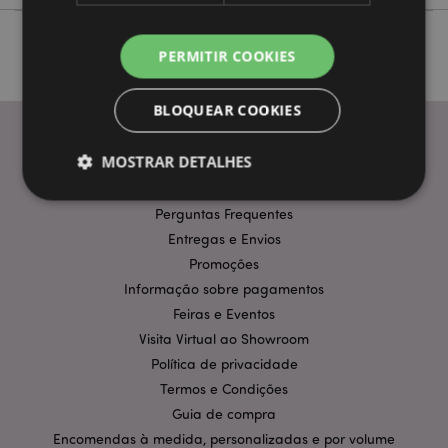
PERMITIR COOKIES
BLOQUEAR COOKIES
MOSTRAR DETALHES
INFORMAÇÃO
Perguntas Frequentes
Entregas e Envios
Estritamente necessários
Desempenho
Promoções
Segmentação
Funcionalidade
Informação sobre pagamentos
Os cookies estritamente necessários permitem
Feiras e Eventos
funcionalidades centrais do website, tais como login
Visita Virtual ao Showroom
de utilizador e gestão de conta. O sítio web não
pode ser utilizado correctamente sem os cookies
Política de privacidade
estritamente necessários.
Termos e Condições
Provider
/
Nome
Expir
Guia de compra
Domínio
Encomendas à medida, personalizadas e por volume
CookieScriptConsent
1 m
CookieScript