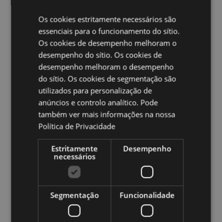
mundo.
Os cookies estritamente necessários são
Ampliar informação:
essenciais para o funcionamento do sítio.
Os cookies de desempenho melhoram o
Quer saber mais acerca de comprar na Puckator?
leia
a nossa
Guia de informação para o cliente.
desempenho do sítio. Os cookies de
desempenho melhoram o desempenho
do sítio. Os cookies de segmentação são
Caracteristicas do Produto
utilizados para personalização de
Mais
Altura 19-20.5cm Largura 2.5-3.5cm
anúncios e controlo analítico. Pode
Informação
Profundidade 1.5cm
também ver mais informações na nossa
5055071763427
Política de Privacidade
144
Estritamente
Desempenho
0.026000
necessários
Não
Não
Não
Segmentação
Funcionalidade
Asterix & Obelix