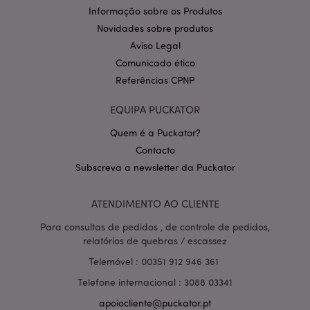
.puckator.pt
Informação sobre os Produtos
Novidades sobre produtos
Aviso Legal
Comunicado ético
Referências CPNP
EQUIPA PUCKATOR
Quem é a Puckator?
Política de Privacidade da
Contacto
Google
mage-cache-storage-section-
1 d
Adobe Inc.
invalidation
www.puckator.pt
Subscreva a newsletter da Puckator
ATENDIMENTO AO CLIENTE
Para consultas de pedidos , de controle de pedidos,
relatórios de quebras / escassez
PHPSESSID
1 di
PHP.net
hor
.www.puckator.pt
Telemóvel : 00351 912 946 361
Telefone internacional : 3088 03341
apoiocliente@puckator.pt