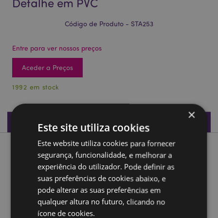
Detalhe em PVC
Código de Produto - STA253
Entre para ver nossos preços
Aceder a Preços
1992 em stock
×
Especificações do Produto
Este site utiliza cookies
Este website utiliza cookies para fornecer
Descrição do Produto
segurança, funcionalidade, e melhorar a
experiência do utilizador. Pode definir as
Asterix, Obelix & Idefix Lápis com Detalhe em PVC
suas preferências de cookies abaixo, e
pode alterar as suas preferências em
Material:
Madeira e PVC
qualquer altura no futuro, clicando no
Informações sobre a licença:
Este produto está
ícone de cookies.
totalmente licenciado e pode ser vendido em todo o