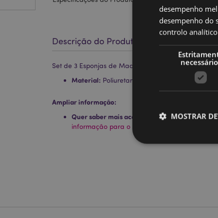
desempenho melh
desempenho do sí
controlo analíti
Descrição do Produto
Estritamen
necessário
Set de 3 Esponjas de Maquilhagem Frutas do Verão
Material:
Poliuretano
Ampliar informação:
MOSTRAR DE
Quer saber mais acerca de comprar na Puckat
informação para o cliente.
Os cookies estritamen
conta. O sítio web nã
Nome