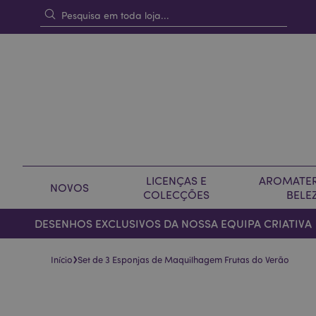
LICENÇAS E
AROMATER
NOVOS
COLECÇÕES
BELE
DESENHOS EXCLUSIVOS DA NOSSA EQUIPA CRIATIVA
›
Início
Set de 3 Esponjas de Maquilhagem Frutas do Verão
Pular
Saltar
para
para
o
o