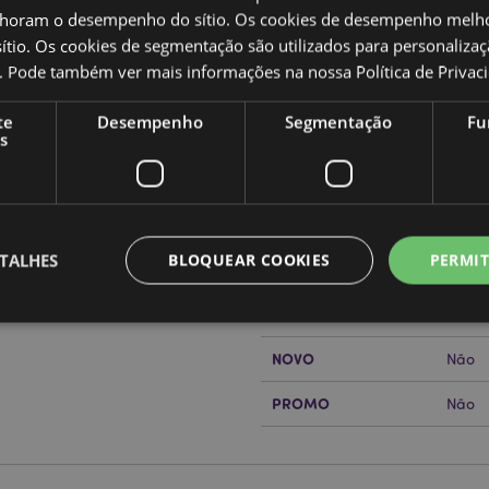
oram o desempenho do sítio. Os cookies de desempenho melh
tio. Os cookies de segmentação são utilizados para personalizaç
co. Pode também ver mais informações na nossa
Política de Privac
Caracteristicas do Produ
te
Desempenho
Segmentação
Fu
Mais
Dimensões
Altur
s
Informação
Código de barras
50550
Quantidade do cartão
72
TALHES
BLOQUEAR COOKIES
PERMIT
or?
leia a nossa
Guia de
Peso (kg)
0.045
SALDOS
Não
NOVO
Não
Estritamente necessários
Desempenho
Segmentação
Funcionalidade
PROMO
Não
te necessários permitem funcionalidades centrais do website, tais como login de utili
o pode ser utilizado correctamente sem os cookies estritamente necessários.
Provider
/
Expiração
Descrição
Domínio