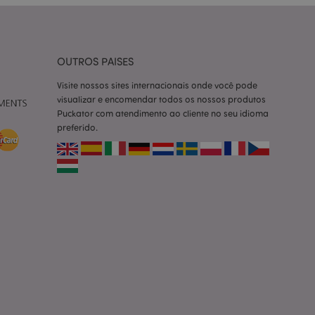
ço Cookie-
ferências de
itante. É
okie Cookie-
nte.
OUTROS PAISES
tar o cache de
zer as páginas
Visite nossos sites internacionais onde você pode
visualizar e encomendar todos os nossos produtos
 baseados na
Puckator com atendimento ao cliente no seu idioma
tificador de
preferido.
ter variáveis de
nte é um número
le é usado pode ser
m bom exemplo é
um usuário entre as
cas do cliente
 pelo comprador,
informações de
utras notificações
o, como a mensagem
 várias mensagens
a do cookie após
produtos