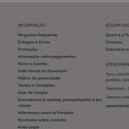
CookieScriptConse
INFORMAÇÃO
EQUIPA PU
mage-cache-storage
invalidation
Perguntas Frequentes
Quem é a Pu
Entregas e Envios
Contacto
PHPSESSID
Promoções
Subscreva a
Informação sobre pagamentos
Feiras e Eventos
ATENDIMEN
Visita Virtual ao Showroom
Para consult
Política de privacidade
pedidos, rel
section_data_ids
Termos e Condições
Telemóvel : 
Guia de compra
Telefone int
Encomendas à medida, personalizadas e por
mage-messages
volume
apoiocliente
Informação sobre os Produtos
Novidades sobre produtos
Aviso Legal
recently_compared