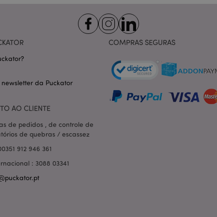
nt
1 mês
Este cookie é usado pelo servi
CookieScript
Script.com para lembrar as pre
.puckator.pt
consentimento do cookie do vis
necessário que o banner do co
Script.com funcione corretame
CKATOR
COMPRAS SEGURAS
-section-
1 dia
Este cookie é usado para facili
Adobe Inc.
conteúdo no navegador para fa
www.puckator.pt
ckator?
carregarem mais rápido.
Política de Privacidade da Google
1 dia 16
Cookie gerado por aplicativos
PHP.net
 newsletter da Puckator
horas
linguagem PHP. Este é um iden
.www.puckator.pt
propósito geral usado para man
sessão do usuário. Normalme
gerado aleatoriamente, como e
TO AO CLIENTE
específico para o site, mas u
manter o status de logado de 
páginas.
as de pedidos , de controle de
atórios de quebras / escassez
1 dia
Armazena informações específi
Adobe Inc.
relacionadas a ações iniciadas
www.puckator.pt
00351 912 946 361
como exibir lista de desejos, 
checkout, etc.
ernacional : 3088 03341
1 dia 16
Rastreia mensagens de erro e o
Adobe Inc.
@puckator.pt
horas
que são mostradas ao usuári
www.puckator.pt
de consentimento do cookie e
de erro. A mensagem é excluíd
ser exibida ao comprador.
_product_previous
1 dia
Armazena IDs de produtos de 
Adobe Inc.