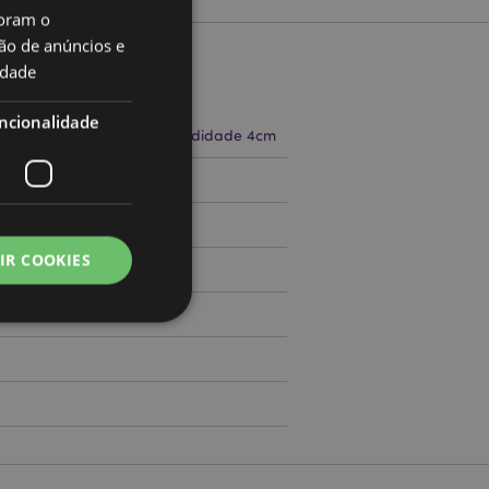
oram o
ão de anúncios e
idade
to
ncionalidade
a 5.5cm Largura 4cm Profundidade 4cm
71515101
IR COOKIES
000
zador e gestão de