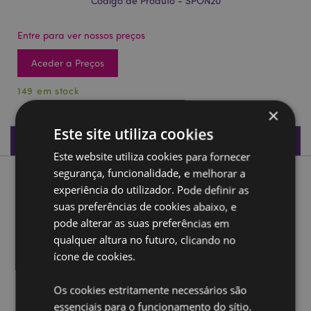
Código de Produto - SPON20
Entre para ver nossos preços
Aceder a Preços
149 em stock
×
Este site utiliza cookies
Especificações do Produto
Este website utiliza cookies para fornecer
segurança, funcionalidade, e melhorar a
Descrição do Produto
experiência do utilizador. Pode definir as
suas preferências de cookies abaixo, e
Esponja de Maquilhagem - Pinguim Cutiemals
pode alterar as suas preferências em
Material:
Poliuretano
qualquer altura no futuro, clicando no
ícone de cookies.
Ampliar informação:
Os cookies estritamente necessários são
Quer saber mais acerca de comprar na Puckator?
leia
a nossa
Guia de informação para o cliente.
essenciais para o funcionamento do sítio.