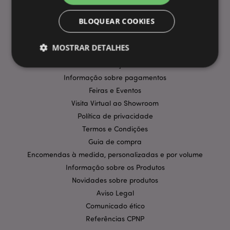
BLOQUEAR COOKIES
INFORMAÇÃO
Perguntas Frequentes
MOSTRAR DETALHES
Entregas e Envios
Promoções
Informação sobre pagamentos
Estritamente necessários
Desempenho
Feiras e Eventos
Visita Virtual ao Showroom
Segmentação
Funcionalidade
Política de privacidade
Os cookies estritamente necessários permitem
Termos e Condições
funcionalidades centrais do website, tais como login
de utilizador e gestão de conta. O sítio web não
Guia de compra
pode ser utilizado correctamente sem os cookies
Encomendas à medida, personalizadas e por volume
estritamente necessários.
Informação sobre os Produtos
Provider
/
Nome
Expir
Domínio
Novidades sobre produtos
Aviso Legal
CookieScriptConsent
1 m
CookieScript
.puckator.pt
Comunicado ético
Referências CPNP