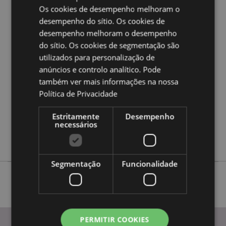
Os cookies de desempenho melhoram o
desempenho do sítio. Os cookies de
Caracteristicas do Produto
desempenho melhoram o desempenho
Mais
Altura 5.5cm Largura 4cm Profundidade 4cm
do sítio. Os cookies de segmentação são
Informação
5055071769955
utilizados para personalização de
anúncios e controlo analítico. Pode
144
também ver mais informações na nossa
0.022000
Política de Privacidade
Não
Não
Estritamente
Desempenho
necessários
Não
Adoramals
Segmentação
Funcionalidade
PERMITIR COOKIES