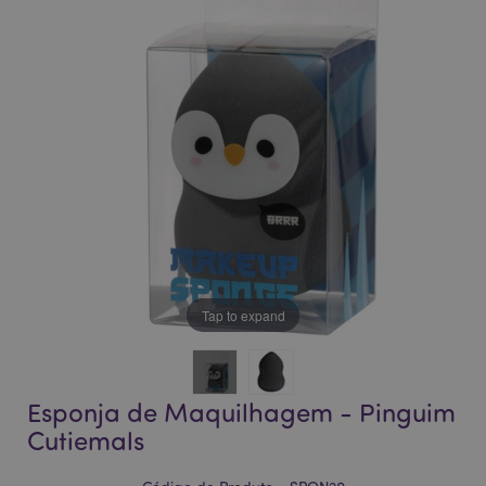
da
da
Galeria
Galeria
de
de
imagens
imagens
Tap to expand
Esponja de Maquilhagem - Pinguim
Cutiemals