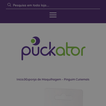
›
Início
Esponja de Maquilhagem - Pinguim Cutiemals
Pular
Saltar
para
para
o
o
final
início