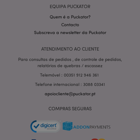
EQUIPA PUCKATOR
Quem é a Puckator?
Contacto
Subscreva a newsletter da Puckator
Política de Privacidade da
Google
mage-cache-storage-section-
1 d
Adobe Inc.
ATENDIMENTO AO CLIENTE
invalidation
www.puckator.pt
Para consultas de pedidos , de controle de pedidos,
relatórios de quebras / escassez
Telemóvel : 00351 912 946 361
Telefone internacional : 3088 03341
PHPSESSID
1 di
PHP.net
hor
.www.puckator.pt
apoiocliente@puckator.pt
COMPRAS SEGURAS