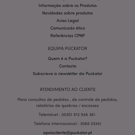
.puckator.pt
Informação sobre os Produtos
Novidades sobre produtos
Aviso Legal
Comunicado ético
Referências CPNP
EQUIPA PUCKATOR
Quem é a Puckator?
Política de Privacidade da
Contacto
Google
mage-cache-storage-section-
1 d
Adobe Inc.
invalidation
www.puckator.pt
Subscreva a newsletter da Puckator
ATENDIMENTO AO CLIENTE
Para consultas de pedidos , de controle de pedidos,
relatórios de quebras / escassez
PHPSESSID
1 di
PHP.net
hor
.www.puckator.pt
Telemóvel : 00351 912 946 361
Telefone internacional : 3088 03341
apoiocliente@puckator.pt