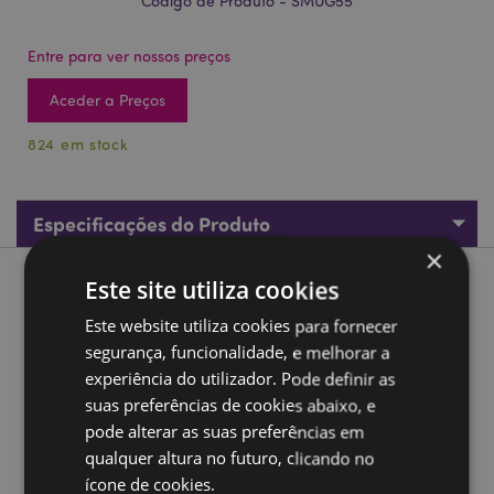
Código de Produto - SMUG55
Entre para ver nossos preços
Aceder a Preços
824 em stock
Especificações do Produto
×
Este site utiliza cookies
Descrição do Produto
Este website utiliza cookies para fornecer
Caneca com Asa em forma de Coala - Zooniverse
segurança, funcionalidade, e melhorar a
experiência do utilizador. Pode definir as
Material:
Dolomita Cerámica
suas preferências de cookies abaixo, e
Apto para comida:
Sim
pode alterar as suas preferências em
Apto para microondas:
Não
qualquer altura no futuro, clicando no
Apto para máquina de lavar loiça:
Não
ícone de cookies.