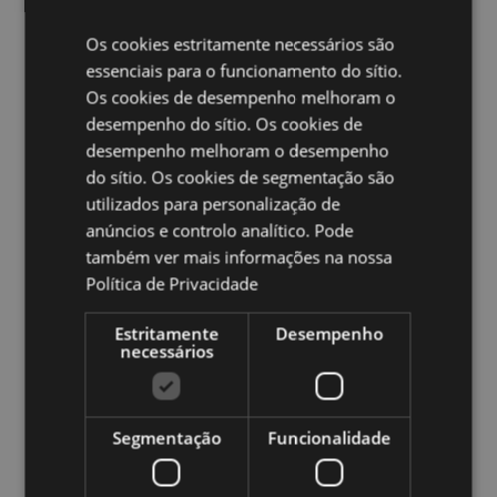
Volume:
400ml
Os cookies estritamente necessários são
Ampliar informação:
essenciais para o funcionamento do sítio.
Os cookies de desempenho melhoram o
Quer saber mais acerca de comprar na Puckator?
leia
desempenho do sítio. Os cookies de
a nossa
Guia de informação para o cliente.
desempenho melhoram o desempenho
do sítio. Os cookies de segmentação são
Caracteristicas do Produto
utilizados para personalização de
Mais
Altura 13.5cm Largura 13.5cm Profundidade
anúncios e controlo analítico. Pode
Informação
8cm
também ver mais informações na nossa
5055071692741
Política de Privacidade
36
Estritamente
Desempenho
0.516000
necessários
Não
Não
Não
Segmentação
Funcionalidade
Zooniverse