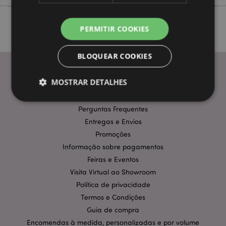
PERMITIR COOKIES
BLOQUEAR COOKIES
MOSTRAR DETALHES
INFORMAÇÃO
Perguntas Frequentes
Entregas e Envios
Estritamente necessários
Desempenho
Promoções
Segmentação
Funcionalidade
Informação sobre pagamentos
Os cookies estritamente necessários permitem
Feiras e Eventos
funcionalidades centrais do website, tais como login
de utilizador e gestão de conta. O sítio web não
Visita Virtual ao Showroom
pode ser utilizado correctamente sem os cookies
Política de privacidade
estritamente necessários.
Termos e Condições
Provider
/
Nome
Expir
Guia de compra
Domínio
Encomendas à medida, personalizadas e por volume
CookieScriptConsent
1 m
CookieScript