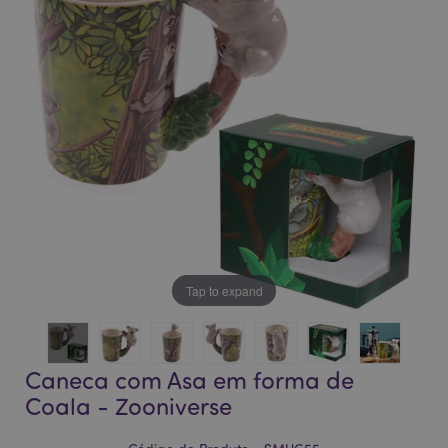
da
da
Galeria
Galeria
de
de
imagens
imagens
Tap to expand
Caneca com Asa em forma de
Coala - Zooniverse