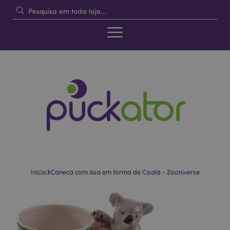
›
Início
Caneca com Asa em forma de Coala - Zooniverse
Pular
Saltar
para
para
o
o
final
início