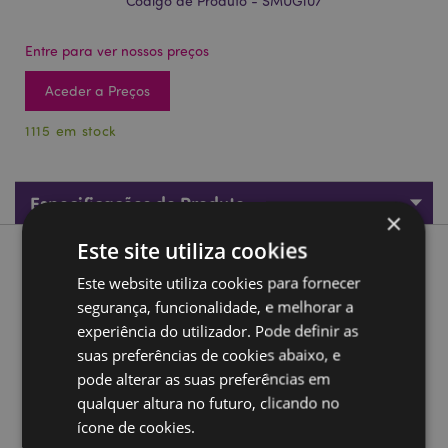
Código de Produto - SMUG107
Entre para ver nossos preços
Aceder a Preços
1115 em stock
Especificações do Produto
×
Este site utiliza cookies
Descrição do Produto
Este website utiliza cookies para fornecer
segurança, funcionalidade, e melhorar a
Caneca de cerâmica com Asa em forma de Pinta-lábios
experiência do utilizador. Pode definir as
Material:
Dolomita Cerámica
suas preferências de cookies abaixo, e
Apto para comida:
Sim
pode alterar as suas preferências em
qualquer altura no futuro, clicando no
Apto para microondas:
Não
ícone de cookies.
Apto para máquina de lavar loiça:
Não