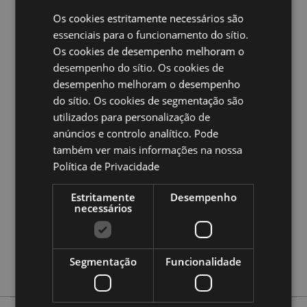
Volume:
400ml
Os cookies estritamente necessários são
essenciais para o funcionamento do sítio.
Ampliar informação:
Os cookies de desempenho melhoram o
Quer saber mais acerca de comprar na Puckator?
leia
desempenho do sítio. Os cookies de
a nossa
Guia de informação para o cliente.
desempenho melhoram o desempenho
do sítio. Os cookies de segmentação são
utilizados para personalização de
Caracteristicas do Produto
anúncios e controlo analítico. Pode
Mais
Altura 11cm Largura 12.5cm Profundidade
também ver mais informações na nossa
Informação
8.5cm
Política de Privacidade
5055071712654
24
Estritamente
Desempenho
necessários
0.402000
Não
Não
Segmentação
Funcionalidade
Não