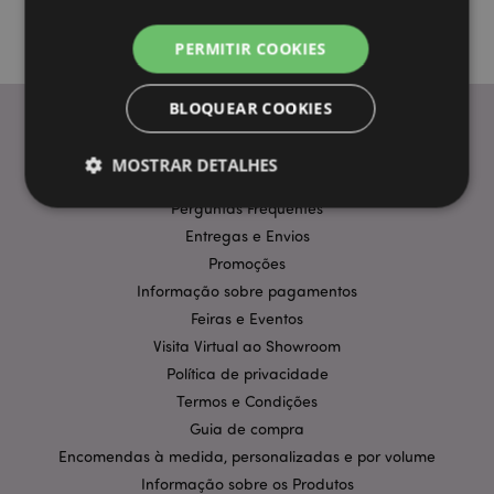
PERMITIR COOKIES
BLOQUEAR COOKIES
MOSTRAR DETALHES
INFORMAÇÃO
Perguntas Frequentes
Entregas e Envios
Estritamente necessários
Desempenho
Promoções
Segmentação
Funcionalidade
Informação sobre pagamentos
Feiras e Eventos
Os cookies estritamente necessários permitem
funcionalidades centrais do website, tais como login
Visita Virtual ao Showroom
de utilizador e gestão de conta. O sítio web não
Política de privacidade
pode ser utilizado correctamente sem os cookies
estritamente necessários.
Termos e Condições
Guia de compra
Provider
/
Nome
Expir
Domínio
Encomendas à medida, personalizadas e por volume
CookieScriptConsent
1 m
CookieScript
Informação sobre os Produtos
.puckator.pt