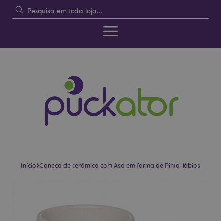
›
Início
Caneca de cerâmica com Asa em forma de Pinta-lábios
Pular
Saltar
para
para
o
o
final
início