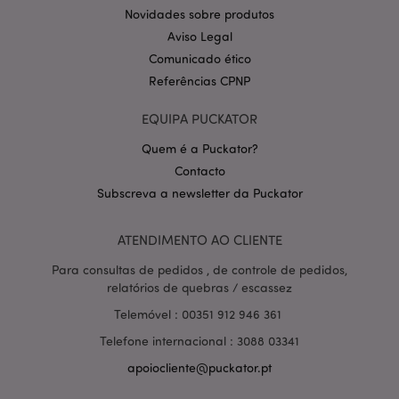
Novidades sobre produtos
Aviso Legal
Comunicado ético
Referências CPNP
EQUIPA PUCKATOR
Quem é a Puckator?
Contacto
Política de Privacidade da
Google
mage-cache-storage-section-
1 d
Adobe Inc.
Subscreva a newsletter da Puckator
invalidation
www.puckator.pt
ATENDIMENTO AO CLIENTE
Para consultas de pedidos , de controle de pedidos,
relatórios de quebras / escassez
PHPSESSID
1 di
PHP.net
hor
Telemóvel : 00351 912 946 361
.www.puckator.pt
Telefone internacional : 3088 03341
apoiocliente@puckator.pt