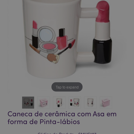
da
da
Galeria
Galeria
de
de
imagens
imagens
Tap to expand
Caneca de cerâmica com Asa em
forma de Pinta-lábios