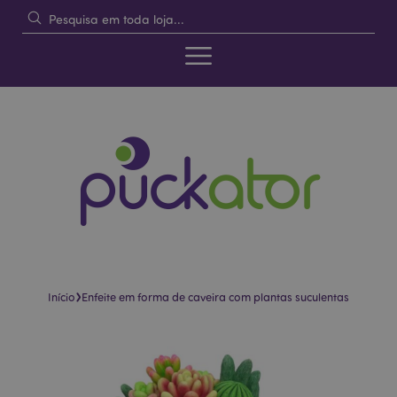
›
Início
Enfeite em forma de caveira com plantas suculentas
Pular
Saltar
para
para
o
o
final
início