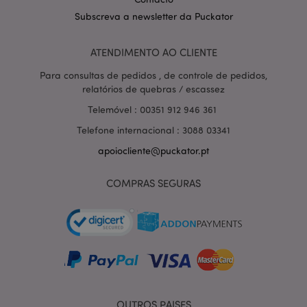
Subscreva a newsletter da Puckator
ATENDIMENTO AO CLIENTE
Política de Privacidade da
Para consultas de pedidos , de controle de pedidos,
Google
mage-cache-storage-section-
1 d
Adobe Inc.
invalidation
www.puckator.pt
relatórios de quebras / escassez
Telemóvel : 00351 912 946 361
Telefone internacional : 3088 03341
apoiocliente@puckator.pt
PHPSESSID
1 di
PHP.net
hor
.www.puckator.pt
COMPRAS SEGURAS
OUTROS PAISES