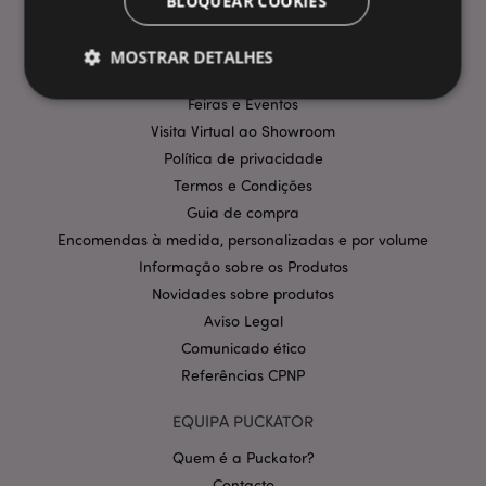
BLOQUEAR COOKIES
Entregas e Envios
Promoções
MOSTRAR DETALHES
Informação sobre pagamentos
Feiras e Eventos
Visita Virtual ao Showroom
Estritamente necessários
Desempenho
Política de privacidade
Segmentação
Funcionalidade
Termos e Condições
Guia de compra
Os cookies estritamente necessários permitem
funcionalidades centrais do website, tais como login
Encomendas à medida, personalizadas e por volume
de utilizador e gestão de conta. O sítio web não
Informação sobre os Produtos
pode ser utilizado correctamente sem os cookies
estritamente necessários.
Novidades sobre produtos
Provider
/
Aviso Legal
Nome
Expir
Domínio
Comunicado ético
CookieScriptConsent
1 m
CookieScript
Referências CPNP
.puckator.pt
EQUIPA PUCKATOR
Quem é a Puckator?
Contacto