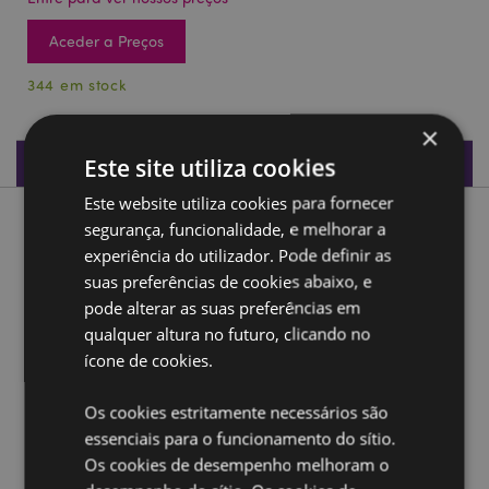
Aceder a Preços
344 em stock
×
Especificações do Produto
Este site utiliza cookies
Este website utiliza cookies para fornecer
Descrição do Produto
segurança, funcionalidade, e melhorar a
experiência do utilizador. Pode definir as
suas preferências de cookies abaixo, e
Enfeite em forma de caveira com plantas suculentas
pode alterar as suas preferências em
Material:
Resina
qualquer altura no futuro, clicando no
ícone de cookies.
Ampliar informação:
Quer saber mais acerca de comprar na Puckator?
leia
Os cookies estritamente necessários são
a nossa
Guia de informação para o cliente.
essenciais para o funcionamento do sítio.
Os cookies de desempenho melhoram o