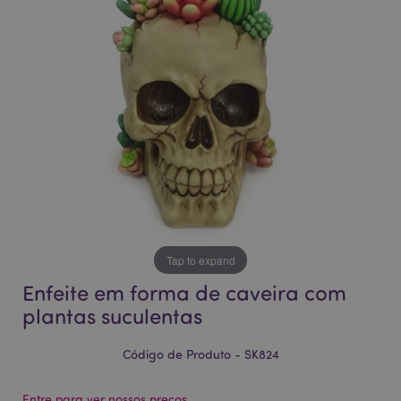
da
da
Galeria
Galeria
de
de
imagens
imagens
Tap to expand
Enfeite em forma de caveira com
plantas suculentas
Código de Produto - SK824
Entre para ver nossos preços