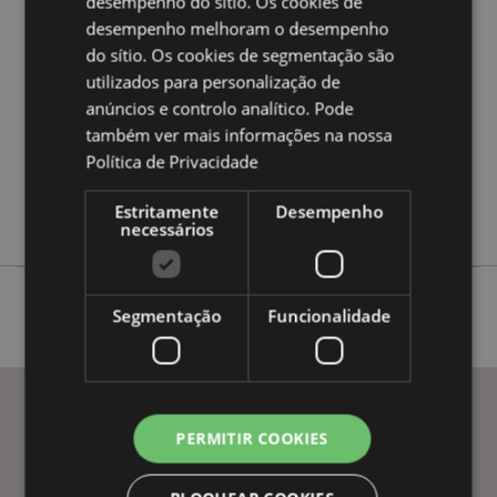
Caracteristicas do Produto
desempenho do sítio. Os cookies de
desempenho melhoram o desempenho
Mais
Altura 14cm Largura 11cm Profundidade 14.5cm
do sítio. Os cookies de segmentação são
Informação
5056848210779
utilizados para personalização de
18
anúncios e controlo analítico. Pode
0.489000
também ver mais informações na nossa
Não
Política de Privacidade
Sim
Estritamente
Desempenho
Não
necessários
Segmentação
Funcionalidade
PERMITIR COOKIES
INFORMAÇÃO
Perguntas Frequentes