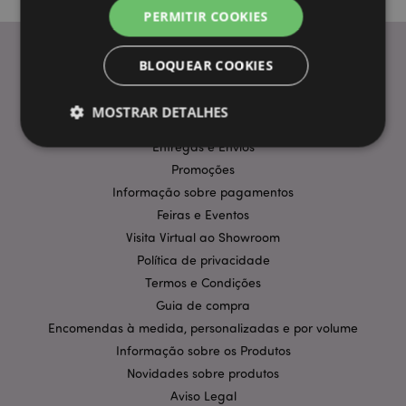
PERMITIR COOKIES
BLOQUEAR COOKIES
INFORMAÇÃO
MOSTRAR DETALHES
Perguntas Frequentes
Entregas e Envios
Promoções
Estritamente necessários
Desempenho
Informação sobre pagamentos
Segmentação
Funcionalidade
Feiras e Eventos
Visita Virtual ao Showroom
Os cookies estritamente necessários permitem
funcionalidades centrais do website, tais como login
Política de privacidade
de utilizador e gestão de conta. O sítio web não
Termos e Condições
pode ser utilizado correctamente sem os cookies
estritamente necessários.
Guia de compra
Encomendas à medida, personalizadas e por volume
Provider
/
Nome
Expir
Domínio
Informação sobre os Produtos
CookieScriptConsent
1 m
CookieScript
Novidades sobre produtos
.puckator.pt
Aviso Legal