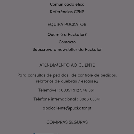
Comunicado ético
Referências CPNP
EQUIPA PUCKATOR
Quem é a Puckator?
Contacto
Subscreva a newsletter da Puckator
Política de Privacidade da
Google
mage-cache-storage-section-
1 d
Adobe Inc.
invalidation
www.puckator.pt
ATENDIMENTO AO CLIENTE
Para consultas de pedidos , de controle de pedidos,
relatórios de quebras / escassez
Telemóvel : 00351 912 946 361
PHPSESSID
1 di
PHP.net
hor
.www.puckator.pt
Telefone internacional : 3088 03341
apoiocliente@puckator.pt
COMPRAS SEGURAS