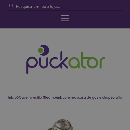
›
Início
Caveira estilo Steampunk com máscara de gás e chapéu alto
Pular
Saltar
para
para
o
o
final
início