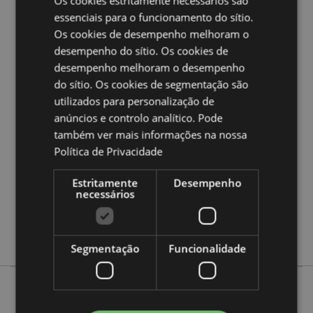
Os cookies estritamente necessários são
Ampliar informação:
essenciais para o funcionamento do sítio.
Quer saber mais acerca de comprar na Puckator?
leia
Os cookies de desempenho melhoram o
a nossa
Guia de informação para o cliente.
desempenho do sítio. Os cookies de
desempenho melhoram o desempenho
do sítio. Os cookies de segmentação são
Caracteristicas do Produto
utilizados para personalização de
Mais
Altura 21cm Largura 15cm Profundidade
anúncios e controlo analítico. Pode
Informação
16.5cm
também ver mais informações na nossa
5055071505607
Política de Privacidade
12
1.012000
Estritamente
Desempenho
necessários
Não
Não
Não
Segmentação
Funcionalidade