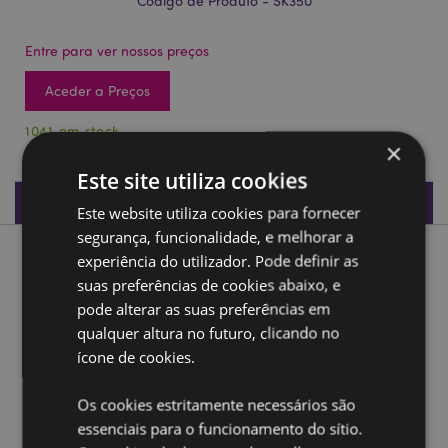
Código de Produto - SK350
Entre para ver nossos preços
Aceder a Preços
1041 em stock
×
Este site utiliza cookies
Especificações do Produto
Este website utiliza cookies para fornecer
segurança, funcionalidade, e melhorar a
experiência do utilizador. Pode definir as
Descrição do Produto
suas preferências de cookies abaixo, e
pode alterar as suas preferências em
Corvo em pé sobre o crânio e ornamento de livros
qualquer altura no futuro, clicando no
Material:
Resina
ícone de cookies.
Ampliar informação:
Os cookies estritamente necessários são
Quer saber mais acerca de comprar na Puckator?
leia
essenciais para o funcionamento do sítio.
a nossa
Guia de informação para o cliente.