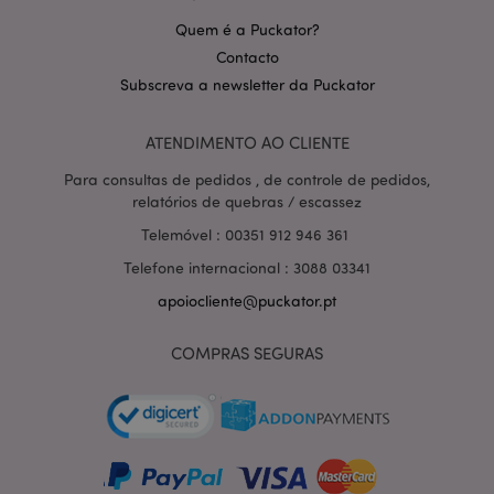
Quem é a Puckator?
Contacto
Subscreva a newsletter da Puckator
Política de Privacidade da
ATENDIMENTO AO CLIENTE
Google
mage-cache-storage-section-
1 d
Adobe Inc.
invalidation
www.puckator.pt
Para consultas de pedidos , de controle de pedidos,
relatórios de quebras / escassez
Telemóvel : 00351 912 946 361
Telefone internacional : 3088 03341
PHPSESSID
1 di
PHP.net
apoiocliente@puckator.pt
hor
.www.puckator.pt
COMPRAS SEGURAS