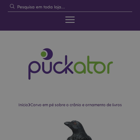
›
Início
Corvo em pé sobre o crânio e ornamento de livros
Pular
Saltar
para
para
o
o
final
início