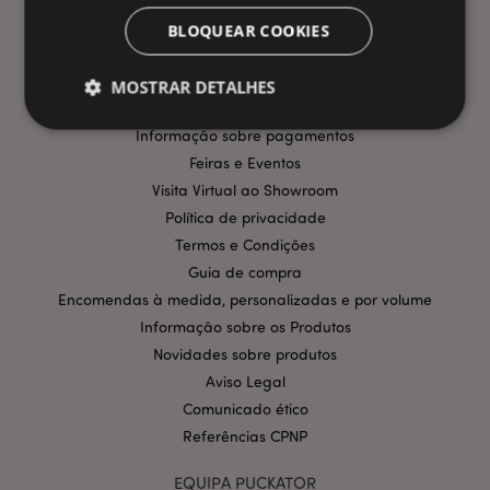
INFORMAÇÃO
BLOQUEAR COOKIES
Perguntas Frequentes
Entregas e Envios
MOSTRAR DETALHES
Promoções
Informação sobre pagamentos
Feiras e Eventos
Estritamente necessários
Desempenho
Visita Virtual ao Showroom
Segmentação
Funcionalidade
Política de privacidade
Termos e Condições
Os cookies estritamente necessários permitem
funcionalidades centrais do website, tais como login
Guia de compra
de utilizador e gestão de conta. O sítio web não
pode ser utilizado correctamente sem os cookies
Encomendas à medida, personalizadas e por volume
estritamente necessários.
Informação sobre os Produtos
Provider
/
Novidades sobre produtos
Nome
Expir
Domínio
Aviso Legal
CookieScriptConsent
1 m
CookieScript
Comunicado ético
.puckator.pt
Referências CPNP
EQUIPA PUCKATOR