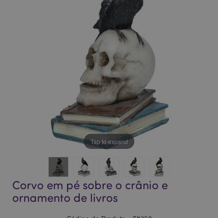
da
da
Galeria
Galeria
de
de
imagens
imagens
Tap to expand
Corvo em pé sobre o crânio e
ornamento de livros