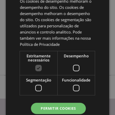
Os cookies de desempenho melhoram o
desempenho do sítio. Os cookies de
desempenho melhoram o desempenho
Caracteristicas do Produto
do sítio. Os cookies de segmentação são
Mais
Altura 10cm Largura 6cm Profundidade 4.5cm
utilizados para personalização de
Informação
5055071773983
anúncios e controlo analítico. Pode
72
também ver mais informações na nossa
0.138000
Política de Privacidade
Não
Estritamente
Desempenho
Não
necessários
Não
Segmentação
Funcionalidade
PERMITIR COOKIES