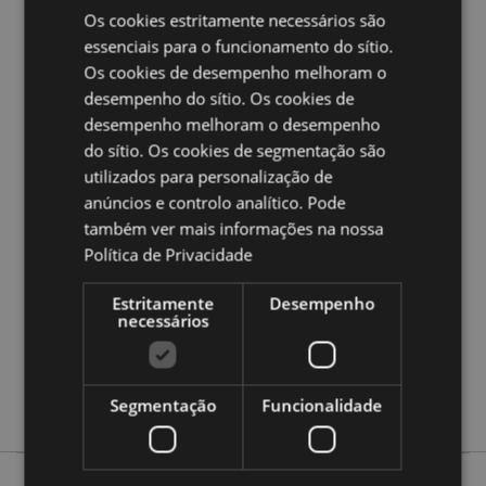
Os cookies estritamente necessários são
essenciais para o funcionamento do sítio.
Ampliar informação:
Os cookies de desempenho melhoram o
Quer saber mais acerca de comprar na Puckator?
leia
desempenho do sítio. Os cookies de
a nossa
Guia de informação para o cliente.
desempenho melhoram o desempenho
do sítio. Os cookies de segmentação são
Caracteristicas do Produto
utilizados para personalização de
anúncios e controlo analítico. Pode
Mais
Altura 10.5cm Largura 12.5cm Profundidade
Informação
19.5cm
também ver mais informações na nossa
Política de Privacidade
5055071773969
12
Estritamente
Desempenho
0.563000
necessários
Não
Não
Não
Segmentação
Funcionalidade