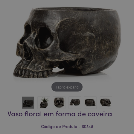
da
da
Galeria
Galeria
de
de
imagens
imagens
Tap to expand
Vaso floral em forma de caveira
Código de Produto - SK348