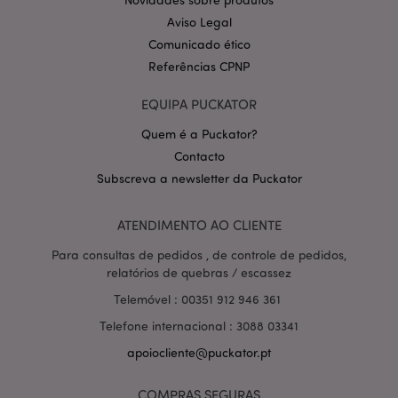
Aviso Legal
Comunicado ético
Referências CPNP
EQUIPA PUCKATOR
Quem é a Puckator?
Contacto
Política de Privacidade da
Subscreva a newsletter da Puckator
Google
mage-cache-storage-section-
1 d
Adobe Inc.
invalidation
www.puckator.pt
ATENDIMENTO AO CLIENTE
Para consultas de pedidos , de controle de pedidos,
relatórios de quebras / escassez
PHPSESSID
1 di
PHP.net
Telemóvel : 00351 912 946 361
hor
.www.puckator.pt
Telefone internacional : 3088 03341
apoiocliente@puckator.pt
COMPRAS SEGURAS