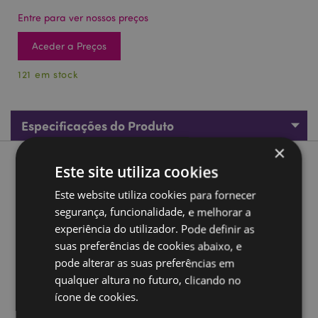
Entre para ver nossos preços
Aceder a Preços
121 em stock
Especificações do Produto
×
Descrição do Produto
Este site utiliza cookies
Este website utiliza cookies para fornecer
Vaso floral em forma de caveira
segurança, funcionalidade, e melhorar a
Material:
Resina
experiência do utilizador. Pode definir as
suas preferências de cookies abaixo, e
Montável na parede:
Não
pode alterar as suas preferências em
Orifício para Drenar:
Não
qualquer altura no futuro, clicando no
Informação do Produto:
Recomendado apenas para
ícone de cookies.
uso interno, mas pode ser usado no exterior, se for
tapado numa posição protegida.