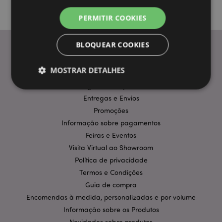
PERMITIR COOKIES
BLOQUEAR COOKIES
INFORMAÇÃO
MOSTRAR DETALHES
Perguntas Frequentes
Entregas e Envios
Estritamente necessários
Desempenho
Promoções
Informação sobre pagamentos
Segmentação
Funcionalidade
Feiras e Eventos
Os cookies estritamente necessários permitem
Visita Virtual ao Showroom
funcionalidades centrais do website, tais como login
de utilizador e gestão de conta. O sítio web não
Política de privacidade
pode ser utilizado correctamente sem os cookies
Termos e Condições
estritamente necessários.
Guia de compra
Provider
/
Nome
Expir
Domínio
Encomendas à medida, personalizadas e por volume
Informação sobre os Produtos
CookieScriptConsent
1 m
CookieScript
.puckator.pt
Novidades sobre produtos