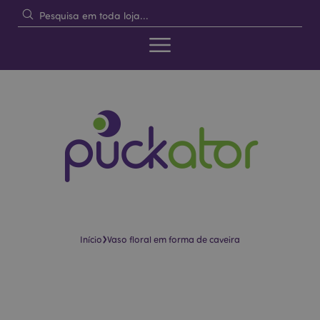
›
Início
Vaso floral em forma de caveira
Pular
Saltar
para
para
o
o
final
início