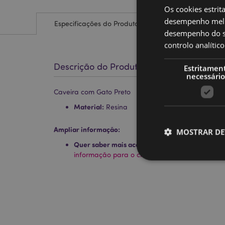
Os cookies estrit
desempenho melh
Especificações do Produto
desempenho do sí
controlo analíti
Descrição do Produto
Estritamen
necessário
Caveira com Gato Preto
Material:
Resina
Ampliar informação:
MOSTRAR DE
Quer saber mais acerca de comprar na Puckat
informação para o cliente.
Os cookies estritamen
conta. O sítio web nã