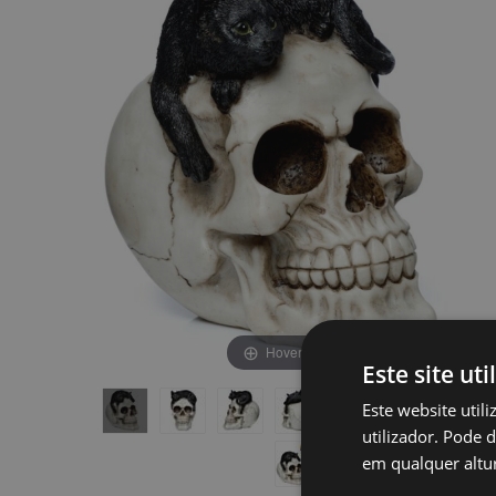
final
início
da
da
Galeria
Galeria
de
de
imagens
imagens
Hover to zoom
Este site uti
Este website util
utilizador. Pode 
em qualquer altur