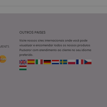
ço Cookie-
ferências de
itante. É
okie Cookie-
nte.
tar o cache de
OUTROS PAISES
zer as páginas
Visite nossos sites internacionais onde você pode
 baseados na
visualizar e encomendar todos os nossos produtos
tificador de
Puckator com atendimento ao cliente no seu idioma
ter variáveis de
nte é um número
preferido.
le é usado pode ser
m bom exemplo é
um usuário entre as
cas do cliente
 pelo comprador,
informações de
utras notificações
o, como a mensagem
 várias mensagens
a do cookie após