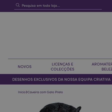
LICENÇAS E
AROMATER
NOVOS
COLECÇÕES
BELE
DESENHOS EXCLUSIVOS DA NOSSA EQUIPA CRIATIVA
›
Início
Caveira com Gato Preto
Pular
Saltar
para
para
o
o