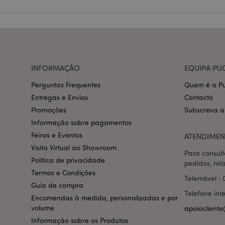
Nome
CookieScriptConse
mage-cache-storage
INFORMAÇÃO
EQUIPA PU
invalidation
Perguntas Frequentes
Quem é a Pu
PHPSESSID
Entregas e Envios
Contacto
Promoções
Subscreva a
Informação sobre pagamentos
Feiras e Eventos
ATENDIMEN
Visita Virtual ao Showroom
Para consult
section_data_ids
Política de privacidade
pedidos, rel
Termos e Condições
Telemóvel : 
Guia de compra
mage-messages
Telefone int
Encomendas à medida, personalizadas e por
volume
apoiocliente
Informação sobre os Produtos