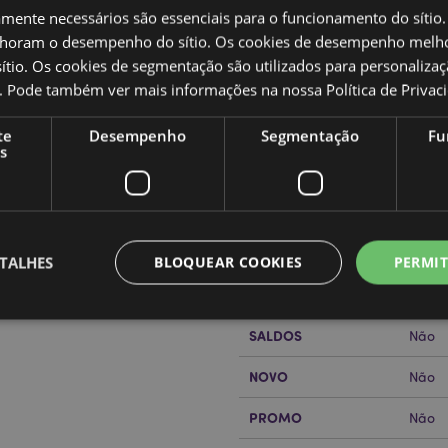
amente necessários são essenciais para o funcionamento do sítio.
oram o desempenho do sítio. Os cookies de desempenho melh
tio. Os cookies de segmentação são utilizados para personalizaç
co. Pode também ver mais informações na nossa
Política de Privac
Caracteristicas do Produ
te
Desempenho
Segmentação
Fu
s
Mais
Dimensões
Altur
Informação
Código de barras
50550
Quantidade do cartão
18
TALHES
BLOQUEAR COOKIES
PERMIT
or?
leia a nossa
Guia de
Peso (kg)
0.513
SALDOS
Não
Estritamente necessários
Desempenho
Segmentação
Funcionalidade
NOVO
Não
te necessários permitem funcionalidades centrais do website, tais como login de utili
o pode ser utilizado correctamente sem os cookies estritamente necessários.
PROMO
Não
Provider
/