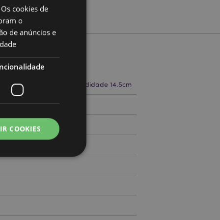
 Os cookies de
oram o
ão de anúncios e
idade
to
ncionalidade
a 14cm Largura 10cm Profundidade 14.5cm
71768446
IR COOKIES
000
zador e gestão de