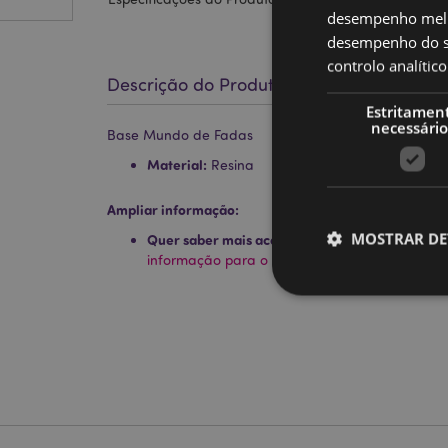
desempenho melh
desempenho do sí
controlo analíti
Descrição do Produto
Estritamen
necessário
Base Mundo de Fadas
Material:
Resina
Ampliar informação:
MOSTRAR DE
Quer saber mais acerca de comprar na Puckat
informação para o cliente.
Os cookies estritamen
conta. O sítio web nã
Nome