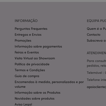
CookieScriptConse
INFORMAÇÃO
EQUIPA PU
mage-cache-storage
invalidation
Perguntas Frequentes
Quem é a Pu
Entregas e Envios
Contacto
PHPSESSID
Promoções
Subscreva a
Informação sobre pagamentos
Feiras e Eventos
ATENDIMEN
Visita Virtual ao Showroom
Para consult
Política de privacidade
pedidos, rel
section_data_ids
Termos e Condições
Telemóvel : 
Guia de compra
Telefone int
Encomendas à medida, personalizadas e por
mage-messages
volume
apoiocliente
Informação sobre os Produtos
Novidades sobre produtos
Aviso Legal
recently_compared