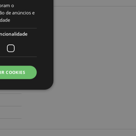
oram o
ão de anúncios e
idade
to
ncionalidade
a 20cm
71549885
IR COOKIES
000
zador e gestão de