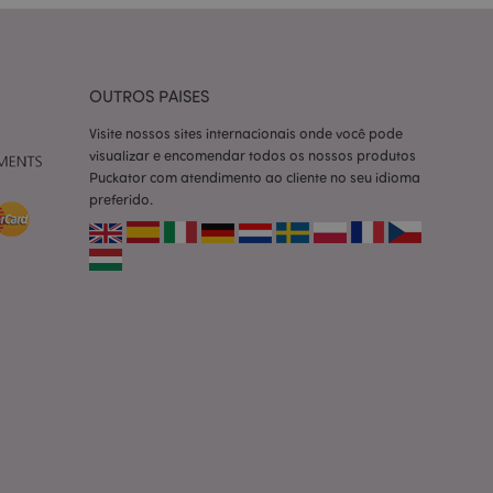
ço Cookie-
ferências de
itante. É
okie Cookie-
nte.
OUTROS PAISES
tar o cache de
zer as páginas
Visite nossos sites internacionais onde você pode
visualizar e encomendar todos os nossos produtos
 baseados na
Puckator com atendimento ao cliente no seu idioma
tificador de
preferido.
ter variáveis de
nte é um número
le é usado pode ser
m bom exemplo é
um usuário entre as
cas do cliente
 pelo comprador,
informações de
utras notificações
o, como a mensagem
 várias mensagens
a do cookie após
produtos