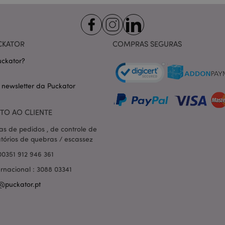
nt
1 mês
Este cookie é usado pelo servi
CookieScript
Script.com para lembrar as pre
.puckator.pt
consentimento do cookie do vis
necessário que o banner do co
Script.com funcione corretame
CKATOR
COMPRAS SEGURAS
-section-
1 dia
Este cookie é usado para facili
Adobe Inc.
conteúdo no navegador para fa
www.puckator.pt
ckator?
carregarem mais rápido.
Política de Privacidade da Google
1 dia 16
Cookie gerado por aplicativos
PHP.net
 newsletter da Puckator
horas
linguagem PHP. Este é um iden
.www.puckator.pt
propósito geral usado para man
sessão do usuário. Normalme
gerado aleatoriamente, como e
TO AO CLIENTE
específico para o site, mas u
manter o status de logado de 
páginas.
as de pedidos , de controle de
atórios de quebras / escassez
1 dia
Armazena informações específi
Adobe Inc.
relacionadas a ações iniciadas
www.puckator.pt
00351 912 946 361
como exibir lista de desejos, 
checkout, etc.
ernacional : 3088 03341
1 dia 16
Rastreia mensagens de erro e o
Adobe Inc.
@puckator.pt
horas
que são mostradas ao usuári
www.puckator.pt
de consentimento do cookie e
de erro. A mensagem é excluíd
ser exibida ao comprador.
_product_previous
1 dia
Armazena IDs de produtos de 
Adobe Inc.