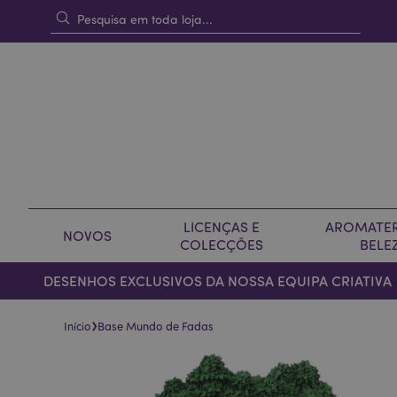
LICENÇAS E
AROMATER
NOVOS
COLECÇÕES
BELE
DESENHOS EXCLUSIVOS DA NOSSA EQUIPA CRIATIVA
›
Início
Base Mundo de Fadas
Pular
Saltar
para
para
o
o