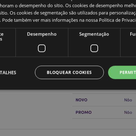
oram o desempenho do sítio. Os cookies de desempenho melh
tio. Os cookies de segmentação são utilizados para personalizaç
co. Pode também ver mais informações na nossa
Política de Privac
Caracteristicas do Produ
te
Desempenho
Segmentação
Fu
Mais
Dimensões
Altur
s
Informação
Código de barras
50550
Quantidade do cartão
8
TALHES
BLOQUEAR COOKIES
PERMIT
or?
leia a nossa
Guia de
Peso (kg)
1.045
SALDOS
Não
NOVO
Não
Estritamente necessários
Desempenho
Segmentação
Funcionalidade
PROMO
Não
te necessários permitem funcionalidades centrais do website, tais como login de utili
o pode ser utilizado correctamente sem os cookies estritamente necessários.
Provider
/
Expiração
Descrição
Domínio