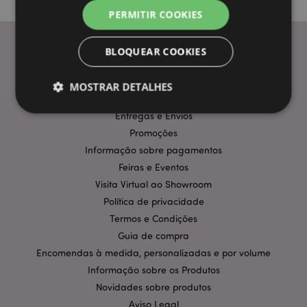
PERMITIR COOKIES
BLOQUEAR COOKIES
INFORMAÇÃO
MOSTRAR DETALHES
Perguntas Frequentes
Entregas e Envios
Promoções
Estritamente necessários
Desempenho
Informação sobre pagamentos
Segmentação
Funcionalidade
Feiras e Eventos
Visita Virtual ao Showroom
Os cookies estritamente necessários permitem
funcionalidades centrais do website, tais como login
Política de privacidade
de utilizador e gestão de conta. O sítio web não
Termos e Condições
pode ser utilizado correctamente sem os cookies
estritamente necessários.
Guia de compra
Provider
/
Encomendas à medida, personalizadas e por volume
Nome
Expir
Domínio
Informação sobre os Produtos
CookieScriptConsent
1 m
CookieScript
Novidades sobre produtos
.puckator.pt
Aviso Legal