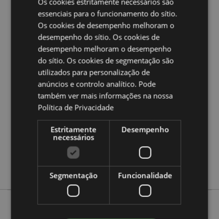
Os cookies estritamente necessários são
Ampliar informação:
essenciais para o funcionamento do sítio.
Quer saber mais acerca de comprar na Puckator?
leia
Os cookies de desempenho melhoram o
a nossa
Guia de informação para o cliente.
desempenho do sítio. Os cookies de
desempenho melhoram o desempenho
Caracteristicas do Produto
do sítio. Os cookies de segmentação são
utilizados para personalização de
Mais
Altura 10cm Largura 9cm Profundidade 2.5cm
anúncios e controlo analítico. Pode
Informação
5055071511769
também ver mais informações na nossa
240
Política de Privacidade
0.035000
Não
Estritamente
Desempenho
necessários
Não
Não
Foodiemals
Segmentação
Funcionalidade