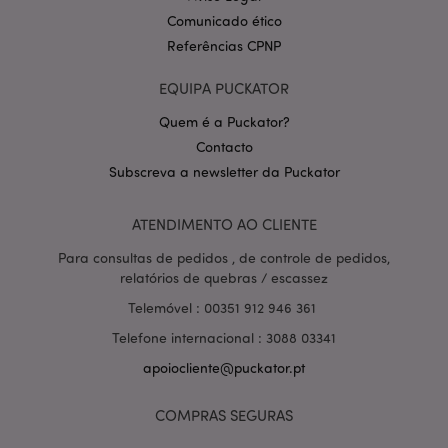
Comunicado ético
Referências CPNP
EQUIPA PUCKATOR
Quem é a Puckator?
Contacto
Política de Privacidade da
Subscreva a newsletter da Puckator
Google
mage-cache-storage-section-
1 d
Adobe Inc.
invalidation
www.puckator.pt
ATENDIMENTO AO CLIENTE
Para consultas de pedidos , de controle de pedidos,
relatórios de quebras / escassez
Telemóvel : 00351 912 946 361
PHPSESSID
1 di
PHP.net
hor
.www.puckator.pt
Telefone internacional : 3088 03341
apoiocliente@puckator.pt
COMPRAS SEGURAS