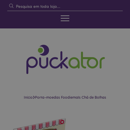
›
Início
Porta-moedas Foodiemals Chá de Bolhas
Pular
Saltar
para
para
o
o
final
início