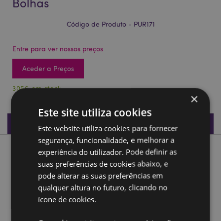
Bolhas
Código de Produto - PUR171
Entre para ver nossos preços
Aceder a Preços
3056 em stock
×
Este site utiliza cookies
Especificações do Produto
Este website utiliza cookies para fornecer
segurança, funcionalidade, e melhorar a
experiência do utilizador. Pode definir as
Descrição do Produto
suas preferências de cookies abaixo, e
pode alterar as suas preferências em
Porta-moedas Foodiemals Chá de Bolhas
qualquer altura no futuro, clicando no
Material:
Velboa (tecido de pelúcia macio e
ícone de cookies.
resistente), Metal (aço)