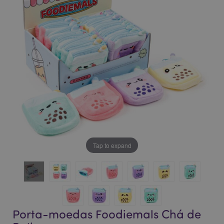
da
da
Galeria
Galeria
de
de
imagens
imagens
Tap to expand
Porta-moedas Foodiemals Chá de