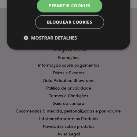
PERMITIR COOKIES
BLOQUEAR COOKIES
INFORMAÇÃO
MOSTRAR DETALHES
Perguntas Frequentes
Entregas e Envios
Promoções
Estritamente necessários
Desempenho
Informação sobre pagamentos
Segmentação
Funcionalidade
Feiras e Eventos
Visita Virtual ao Showroom
Os cookies estritamente necessários permitem
funcionalidades centrais do website, tais como login
Política de privacidade
de utilizador e gestão de conta. O sítio web não
Termos e Condições
pode ser utilizado correctamente sem os cookies
estritamente necessários.
Guia de compra
Encomendas à medida, personalizadas e por volume
Provider
/
Nome
Expir
Domínio
Informação sobre os Produtos
CookieScriptConsent
1 m
CookieScript
Novidades sobre produtos
.puckator.pt
Aviso Legal