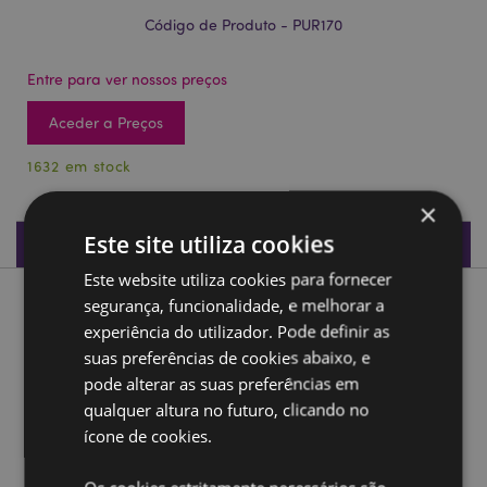
Código de Produto - PUR170
Entre para ver nossos preços
Aceder a Preços
1632 em stock
×
Este site utiliza cookies
Especificações do Produto
Este website utiliza cookies para fornecer
segurança, funcionalidade, e melhorar a
Descrição do Produto
experiência do utilizador. Pode definir as
suas preferências de cookies abaixo, e
Porta-moedas Adoramals Unicórnio
pode alterar as suas preferências em
Material:
Velboa (tecido de pelúcia macio e
qualquer altura no futuro, clicando no
resistente), Metal (aço)
ícone de cookies.
Ampliar informação: