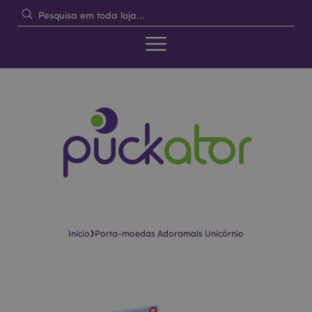
›
Início
Porta-moedas Adoramals Unicórnio
Pular
Saltar
para
para
o
o
final
início