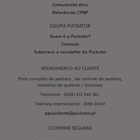
Comunicado ético
Referências CPNP
EQUIPA PUCKATOR
Quem é a Puckator?
Contacto
Subscreva a newsletter da Puckator
Política de Privacidade da
Google
mage-cache-storage-section-
1 d
Adobe Inc.
invalidation
www.puckator.pt
ATENDIMENTO AO CLIENTE
Para consultas de pedidos , de controle de pedidos,
relatórios de quebras / escassez
Telemóvel : 00351 912 946 361
PHPSESSID
1 di
PHP.net
hor
.www.puckator.pt
Telefone internacional : 3088 03341
apoiocliente@puckator.pt
COMPRAS SEGURAS