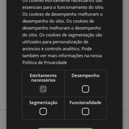
Os cookies estritamente necessários são
Quer saber mais acerca de comprar na Puckator?
leia
essenciais para o funcionamento do sítio.
a nossa
Guia de informação para o cliente.
Os cookies de desempenho melhoram o
desempenho do sítio. Os cookies de
Caracteristicas do Produto
desempenho melhoram o desempenho
do sítio. Os cookies de segmentação são
Mais
Altura 9.5cm Largura 12cm Profundidade
utilizados para personalização de
Informação
2.5cm
anúncios e controlo analítico. Pode
5055071511752
também ver mais informações na nossa
240
Política de Privacidade
0.034000
Não
Estritamente
Desempenho
necessários
Não
Não
Adoramals
Segmentação
Funcionalidade