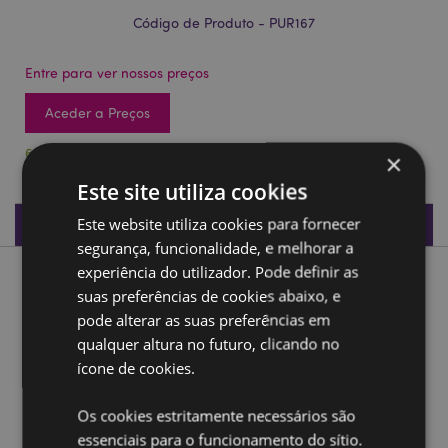
Código de Produto - PUR167
Entre para ver nossos preços
Aceder a Preços
600 em stock
×
Este site utiliza cookies
Especificações do Produto
Este website utiliza cookies para fornecer
segurança, funcionalidade, e melhorar a
experiência do utilizador. Pode definir as
Descrição do Produto
suas preferências de cookies abaixo, e
pode alterar as suas preferências em
Carteira PVC Rãs Tropicais
qualquer altura no futuro, clicando no
Material:
ícone de cookies.
PVC e Metal
Ampliar informação:
Os cookies estritamente necessários são
essenciais para o funcionamento do sítio.
Quer saber mais acerca de comprar na Puckator?
leia