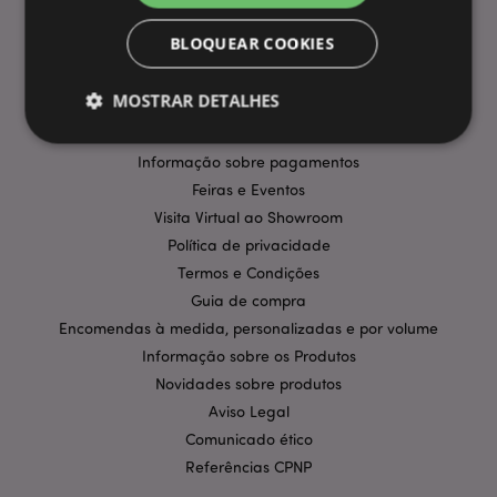
INFORMAÇÃO
BLOQUEAR COOKIES
Perguntas Frequentes
MOSTRAR DETALHES
Entregas e Envios
Promoções
Informação sobre pagamentos
Estritamente necessários
Feiras e Eventos
Desempenho
Visita Virtual ao Showroom
Segmentação
Funcionalidade
Política de privacidade
Os cookies estritamente necessários permitem
Termos e Condições
funcionalidades centrais do website, tais como login
de utilizador e gestão de conta. O sítio web não
Guia de compra
pode ser utilizado correctamente sem os cookies
Encomendas à medida, personalizadas e por volume
estritamente necessários.
Informação sobre os Produtos
Provider
/
Nome
Expir
Novidades sobre produtos
Domínio
Aviso Legal
CookieScriptConsent
1 m
CookieScript
.puckator.pt
Comunicado ético
Referências CPNP