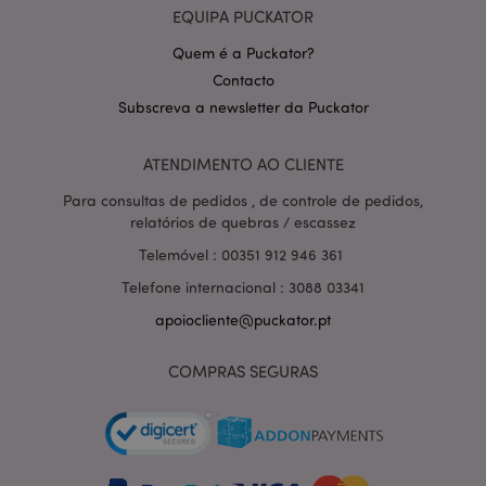
EQUIPA PUCKATOR
Quem é a Puckator?
Contacto
Subscreva a newsletter da Puckator
Política de Privacidade da
ATENDIMENTO AO CLIENTE
Google
mage-cache-storage-section-
1 d
Adobe Inc.
invalidation
www.puckator.pt
Para consultas de pedidos , de controle de pedidos,
relatórios de quebras / escassez
Telemóvel : 00351 912 946 361
Telefone internacional : 3088 03341
PHPSESSID
1 di
PHP.net
hor
.www.puckator.pt
apoiocliente@puckator.pt
COMPRAS SEGURAS