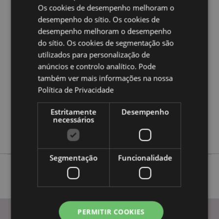
a nossa
Guia de informação para o cliente.
Os cookies de desempenho melhoram o
desempenho do sítio. Os cookies de
desempenho melhoram o desempenho
Caracteristicas do Produto
do sítio. Os cookies de segmentação são
Mais
Altura 8cm Largura 11cm Profundidade 3cm
utilizados para personalização de
Informação
anúncios e controlo analítico. Pode
5055071510076
também ver mais informações na nossa
144
Política de Privacidade
0.040000
Sim
Estritamente
Desempenho
Não
necessários
Não
Segmentação
Funcionalidade
PERMITIR COOKIES