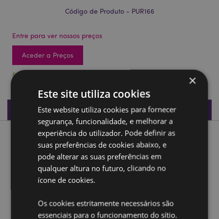
Código de Produto - PUR166
Entre para ver nossos preços
Aceder a Preços
588 em stock
×
Este site utiliza cookies
Especificações do Produto
Este website utiliza cookies para fornecer
segurança, funcionalidade, e melhorar a
experiência do utilizador. Pode definir as
Descrição do Produto
suas preferências de cookies abaixo, e
pode alterar as suas preferências em
Carteira PVC Dia dos mortos
qualquer altura no futuro, clicando no
Material:
ícone de cookies.
PVC e Metal
Ampliar informação:
Os cookies estritamente necessários são
essenciais para o funcionamento do sítio.
Quer saber mais acerca de comprar na Puckator?
leia