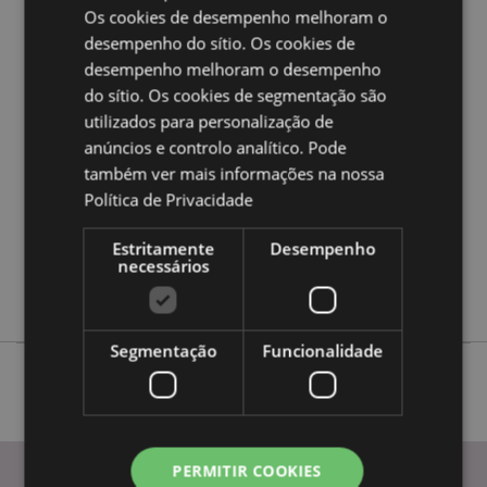
a nossa
Guia de informação para o cliente.
Os cookies de desempenho melhoram o
desempenho do sítio. Os cookies de
desempenho melhoram o desempenho
Caracteristicas do Produto
do sítio. Os cookies de segmentação são
Mais
Altura 8cm Largura 11cm Profundidade 3cm
utilizados para personalização de
Informação
anúncios e controlo analítico. Pode
5055071509926
também ver mais informações na nossa
144
Política de Privacidade
0.040000
Não
Estritamente
Desempenho
Não
necessários
Não
Segmentação
Funcionalidade
PERMITIR COOKIES