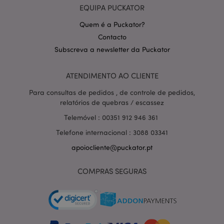
EQUIPA PUCKATOR
Quem é a Puckator?
Contacto
Subscreva a newsletter da Puckator
Política de Privacidade da
ATENDIMENTO AO CLIENTE
Google
mage-cache-storage-section-
1 d
Adobe Inc.
invalidation
www.puckator.pt
Para consultas de pedidos , de controle de pedidos,
relatórios de quebras / escassez
Telemóvel : 00351 912 946 361
Telefone internacional : 3088 03341
PHPSESSID
1 di
PHP.net
hor
.www.puckator.pt
apoiocliente@puckator.pt
COMPRAS SEGURAS