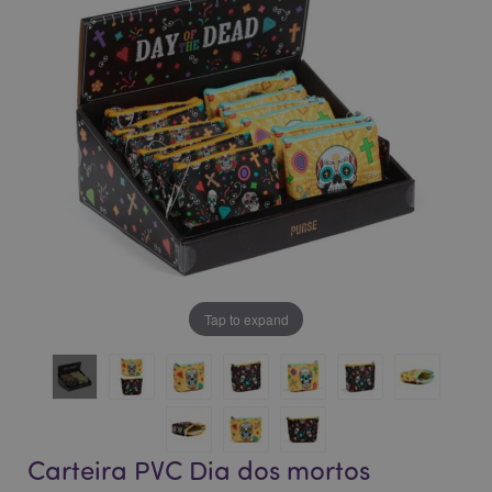
da
da
Galeria
Galeria
de
de
imagens
imagens
Tap to expand
Carteira PVC Dia dos mortos