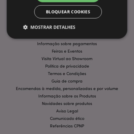
INFORMAÇÃO
BLOQUEAR COOKIES
Perguntas Frequentes
MOSTRAR DETALHES
Entregas e Envios
Promoções
Informação sobre pagamentos
Estritamente necessários
Feiras e Eventos
Desempenho
Visita Virtual ao Showroom
Segmentação
Funcionalidade
Política de privacidade
Os cookies estritamente necessários permitem
Termos e Condições
funcionalidades centrais do website, tais como login
de utilizador e gestão de conta. O sítio web não
Guia de compra
pode ser utilizado correctamente sem os cookies
Encomendas à medida, personalizadas e por volume
estritamente necessários.
Informação sobre os Produtos
Provider
/
Nome
Expir
Novidades sobre produtos
Domínio
Aviso Legal
CookieScriptConsent
1 m
CookieScript
.puckator.pt
Comunicado ético
Referências CPNP