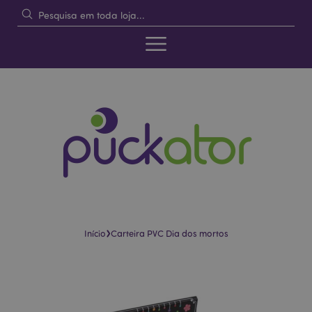
›
Início
Carteira PVC Dia dos mortos
Pular
Saltar
para
para
o
o
final
início