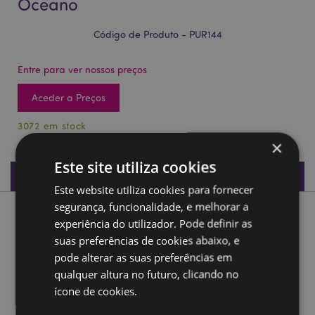
Oceano
Código de Produto - PUR144
Entre para ver nossos preços
Aceder a Preços
3072 em stock
×
Este site utiliza cookies
Especificações do Produto
Este website utiliza cookies para fornecer
segurança, funcionalidade, e melhorar a
Descrição do Produto
experiência do utilizador. Pode definir as
suas preferências de cookies abaixo, e
Porta-moedas mini Adoramals Oceano
pode alterar as suas preferências em
qualquer altura no futuro, clicando no
Material:
Velboa (tecido de pelúcia macio e
resistente), Metal (aço)
ícone de cookies.