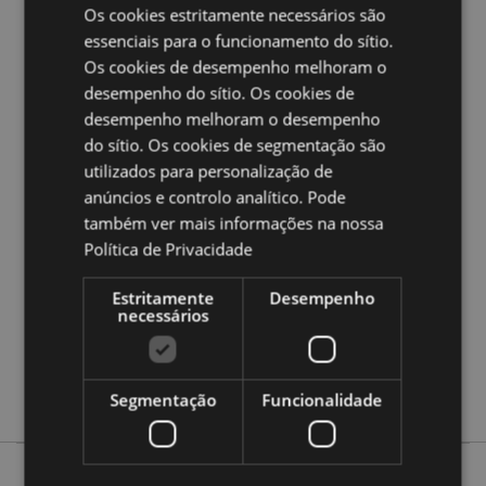
Ampliar informação:
Os cookies estritamente necessários são
essenciais para o funcionamento do sítio.
Quer saber mais acerca de comprar na Puckator?
leia
a nossa
Guia de informação para o cliente.
Os cookies de desempenho melhoram o
desempenho do sítio. Os cookies de
desempenho melhoram o desempenho
Caracteristicas do Produto
do sítio. Os cookies de segmentação são
Mais
Altura 10.5-11.5cm Largura 11cm Profundidade
utilizados para personalização de
Informação
2.5cm
anúncios e controlo analítico. Pode
5055071792694
também ver mais informações na nossa
240
Política de Privacidade
0.033000
Estritamente
Desempenho
Não
necessários
Não
Não
Adoramals
Segmentação
Funcionalidade