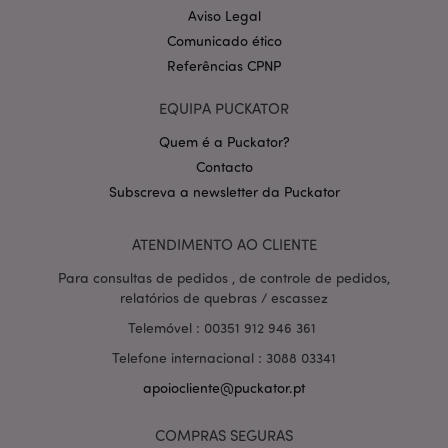
Aviso Legal
Comunicado ético
Referências CPNP
EQUIPA PUCKATOR
Quem é a Puckator?
Contacto
Política de Privacidade da
Subscreva a newsletter da Puckator
Google
mage-cache-storage-section-
1 d
Adobe Inc.
invalidation
www.puckator.pt
ATENDIMENTO AO CLIENTE
Para consultas de pedidos , de controle de pedidos,
relatórios de quebras / escassez
PHPSESSID
1 di
PHP.net
Telemóvel : 00351 912 946 361
hor
.www.puckator.pt
Telefone internacional : 3088 03341
apoiocliente@puckator.pt
COMPRAS SEGURAS