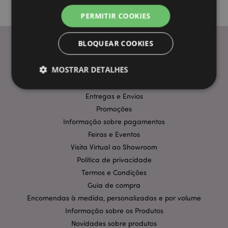
PERMITIR COOKIES
BLOQUEAR COOKIES
INFORMAÇÃO
MOSTRAR DETALHES
Perguntas Frequentes
Entregas e Envios
Promoções
Estritamente necessários
Desempenho
Informação sobre pagamentos
Segmentação
Funcionalidade
Feiras e Eventos
Os cookies estritamente necessários permitem
Visita Virtual ao Showroom
funcionalidades centrais do website, tais como login
Política de privacidade
de utilizador e gestão de conta. O sítio web não
pode ser utilizado correctamente sem os cookies
Termos e Condições
estritamente necessários.
Guia de compra
Provider
/
Nome
Expir
Encomendas à medida, personalizadas e por volume
Domínio
Informação sobre os Produtos
CookieScriptConsent
1 m
CookieScript
.puckator.pt
Novidades sobre produtos