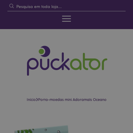
›
Início
Porta-moedas mini Adoramals Oceano
Pular
Saltar
para
para
o
o
final
início