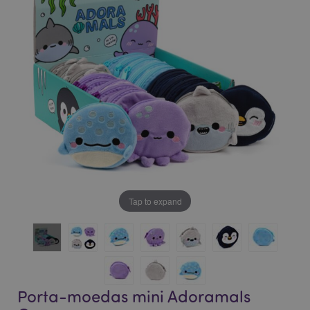
da
da
Galeria
Galeria
de
de
imagens
imagens
Tap to expand
Porta-moedas mini Adoramals