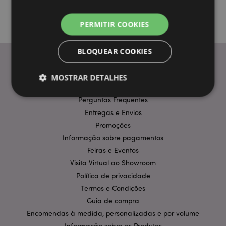
PERMITIR COOKIES
BLOQUEAR COOKIES
MOSTRAR DETALHES
INFORMAÇÃO
Perguntas Frequentes
Entregas e Envios
Estritamente necessários
Desempenho
Promoções
Segmentação
Funcionalidade
Informação sobre pagamentos
Feiras e Eventos
Os cookies estritamente necessários permitem
funcionalidades centrais do website, tais como login
Visita Virtual ao Showroom
de utilizador e gestão de conta. O sítio web não
pode ser utilizado correctamente sem os cookies
Política de privacidade
estritamente necessários.
Termos e Condições
Provider
/
Guia de compra
Nome
Expir
Domínio
Encomendas à medida, personalizadas e por volume
CookieScriptConsent
1 m
CookieScript
Informação sobre os Produtos