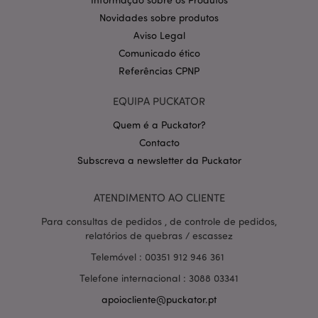
.puckator.pt
Novidades sobre produtos
Aviso Legal
Comunicado ético
Referências CPNP
EQUIPA PUCKATOR
Quem é a Puckator?
Política de Privacidade da
Contacto
Google
mage-cache-storage-section-
1 d
Adobe Inc.
Subscreva a newsletter da Puckator
invalidation
www.puckator.pt
ATENDIMENTO AO CLIENTE
Para consultas de pedidos , de controle de pedidos,
relatórios de quebras / escassez
PHPSESSID
1 di
PHP.net
hor
.www.puckator.pt
Telemóvel : 00351 912 946 361
Telefone internacional : 3088 03341
apoiocliente@puckator.pt