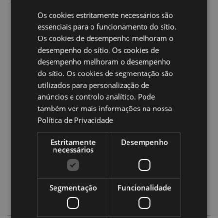
mundo.
Os cookies estritamente necessários são
essenciais para o funcionamento do sítio.
Ampliar informação:
Os cookies de desempenho melhoram o
Quer saber mais acerca de comprar na Puckator?
leia
desempenho do sítio. Os cookies de
a nossa
Guia de informação para o cliente.
desempenho melhoram o desempenho
do sítio. Os cookies de segmentação são
utilizados para personalização de
Caracteristicas do Produto
anúncios e controlo analítico. Pode
Mais
Altura 8cm Largura 11cm Profundidade 3cm
também ver mais informações na nossa
Informação
5055071763496
Política de Privacidade
144
0.040000
Estritamente
Desempenho
necessários
Não
Não
Não
Segmentação
Funcionalidade
Asterix & Obelix