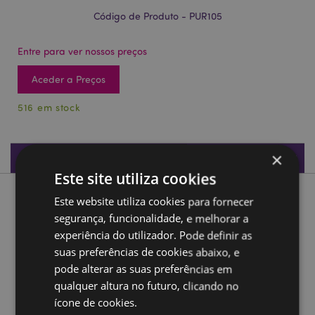
Código de Produto - PUR105
Entre para ver nossos preços
Aceder a Preços
516 em stock
×
Especificações do Produto
Este site utiliza cookies
Descrição do Produto
Este website utiliza cookies para fornecer
segurança, funcionalidade, e melhorar a
experiência do utilizador. Pode definir as
Asterix Bolsa PVC
suas preferências de cookies abaixo, e
Material:
PVC
pode alterar as suas preferências em
Cuidados com o Produto:
Apenas Limpar com Pano
qualquer altura no futuro, clicando no
Informações sobre a licença:
Este produto está
ícone de cookies.
totalmente licenciado e pode ser vendido em todo o