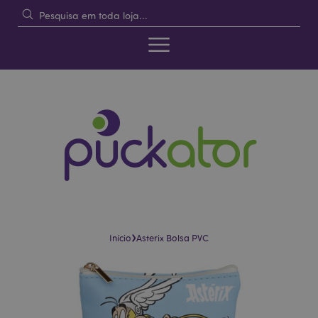
›
Início
Asterix Bolsa PVC
Pular
Saltar
para
para
o
o
final
início