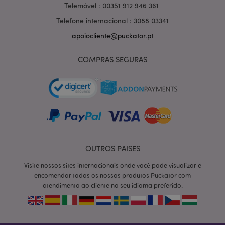
Telemóvel : 00351 912 946 361
Telefone internacional : 3088 03341
apoiocliente@puckator.pt
COMPRAS SEGURAS
OUTROS PAISES
section_data_ids
1 d
Adobe Inc.
Visite nossos sites internacionais onde você pode visualizar e
www.puckator.pt
encomendar todos os nossos produtos Puckator com
atendimento ao cliente no seu idioma preferido.