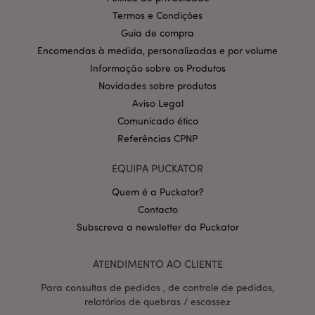
Nome
Expir
Domínio
Termos e Condições
CookieScriptConsent
1 m
CookieScript
Guia de compra
.puckator.pt
Encomendas à medida, personalizadas e por volume
Informação sobre os Produtos
Novidades sobre produtos
Aviso Legal
Comunicado ético
Referências CPNP
EQUIPA PUCKATOR
Política de Privacidade da
Google
mage-cache-storage-section-
1 d
Adobe Inc.
Quem é a Puckator?
invalidation
www.puckator.pt
Contacto
Subscreva a newsletter da Puckator
ATENDIMENTO AO CLIENTE
PHPSESSID
1 di
PHP.net
hor
.www.puckator.pt
Para consultas de pedidos , de controle de pedidos,
relatórios de quebras / escassez