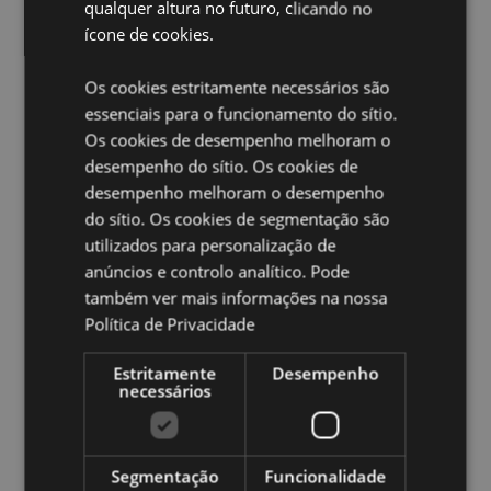
qualquer altura no futuro, clicando no
Montável na parede:
Não
ícone de cookies.
Orifício para Drenar:
Não
Informação do Produto:
Recomendado apenas para
Os cookies estritamente necessários são
uso interno, mas pode ser usado no exterior, se for
essenciais para o funcionamento do sítio.
tapado numa posição protegida.
Os cookies de desempenho melhoram o
Feriado Sazonal/Ocasião Festiva:
Halloween
desempenho do sítio. Os cookies de
desempenho melhoram o desempenho
Ampliar informação:
do sítio. Os cookies de segmentação são
Quer saber mais acerca de comprar na Puckator?
leia
utilizados para personalização de
a nossa
Guia de informação para o cliente.
anúncios e controlo analítico. Pode
também ver mais informações na nossa
Política de Privacidade
Caracteristicas do Produto
Mais
Altura 10.5cm Largura 13cm Profundidade 11cm
Estritamente
Desempenho
Informação
necessários
5055071774874
24
0.359000
Segmentação
Funcionalidade
Sim