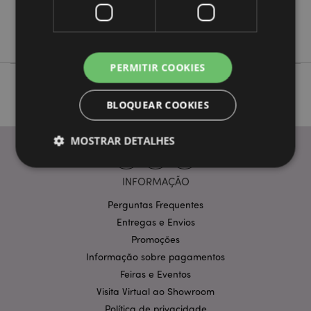
Não
Não
PERMITIR COOKIES
BLOQUEAR COOKIES
MOSTRAR DETALHES
INFORMAÇÃO
Estritamente necessários
Desempenho
Perguntas Frequentes
Segmentação
Funcionalidade
Entregas e Envios
Promoções
Os cookies estritamente necessários permitem
funcionalidades centrais do website, tais como login
Informação sobre pagamentos
de utilizador e gestão de conta. O sítio web não
Feiras e Eventos
pode ser utilizado correctamente sem os cookies
estritamente necessários.
Visita Virtual ao Showroom
Provider
/
Política de privacidade