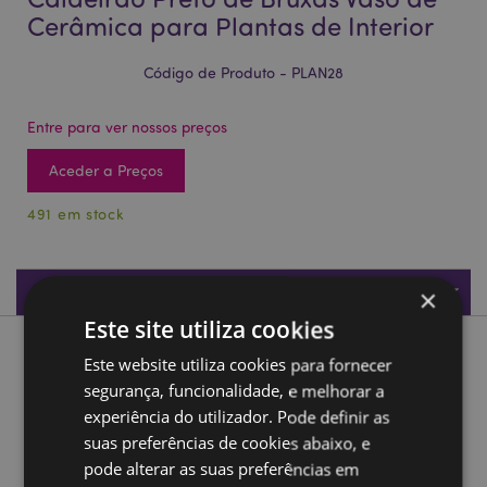
Cerâmica para Plantas de Interior
Código de Produto - PLAN28
Entre para ver nossos preços
Aceder a Preços
491 em stock
Especificações do Produto
×
Este site utiliza cookies
Descrição do Produto
Este website utiliza cookies para fornecer
segurança, funcionalidade, e melhorar a
Caldeirão Preto de Bruxas Vaso de Cerâmica para Plantas
experiência do utilizador. Pode definir as
de Interior
suas preferências de cookies abaixo, e
Material:
pode alterar as suas preferências em
Cerâmica Dolomita