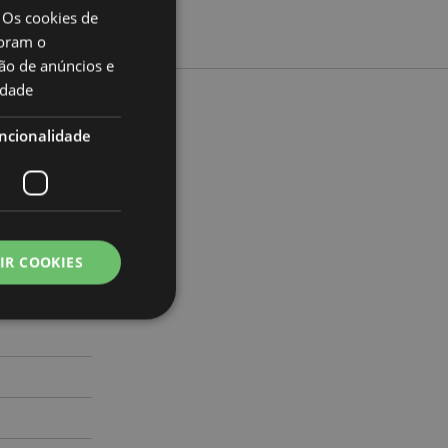
 Os cookies de
oram o
ão de anúncios e
idade
to
ncionalidade
imento 16cm
71657368
IR COOKIES
000
zador e gestão de