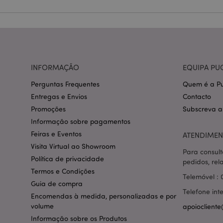
Nome
CookieScriptConse
mage-cache-storage
INFORMAÇÃO
EQUIPA PU
invalidation
Perguntas Frequentes
Quem é a Pu
PHPSESSID
Entregas e Envios
Contacto
Promoções
Subscreva a
Informação sobre pagamentos
Feiras e Eventos
ATENDIMEN
Visita Virtual ao Showroom
Para consult
section_data_ids
Política de privacidade
pedidos, rel
Termos e Condições
Telemóvel : 
Guia de compra
mage-messages
Telefone int
Encomendas à medida, personalizadas e por
volume
apoiocliente
Informação sobre os Produtos