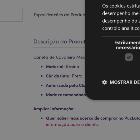
Os cookies estrit
desempenho melh
Especificações do Produto
desempenho do sí
controlo analíti
Descrição do Produto
Estritamen
necessário
Caneta de Cavaleiro Medieval
Material:
Resina
Côr da tinta:
Preto
MOSTRAR DE
Autorizado pela CE:
Sim
Idade recomendada:
3+
Ampliar informação:
Quer saber mais acerca de comprar na Puckat
Os cookies estritamen
informação para o cliente.
conta. O sítio web nã