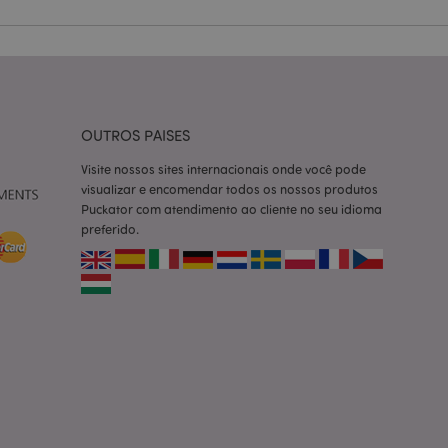
ço Cookie-
ferências de
itante. É
okie Cookie-
nte.
tar o cache de
OUTROS PAISES
zer as páginas
Visite nossos sites internacionais onde você pode
 baseados na
visualizar e encomendar todos os nossos produtos
tificador de
Puckator com atendimento ao cliente no seu idioma
ter variáveis de
nte é um número
preferido.
le é usado pode ser
m bom exemplo é
um usuário entre as
cas do cliente
 pelo comprador,
informações de
utras notificações
o, como a mensagem
 várias mensagens
a do cookie após