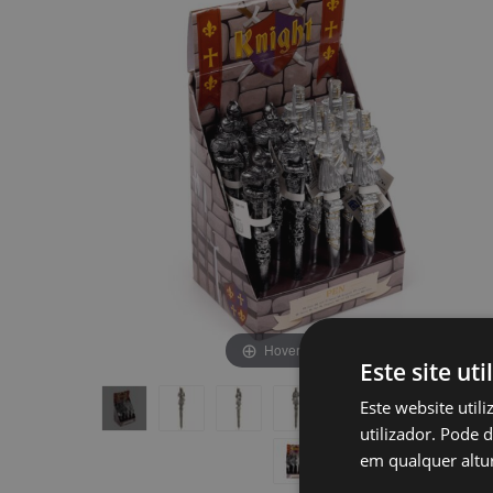
final
início
da
da
Galeria
Galeria
de
de
imagens
imagens
Hover to zoom
Este site uti
Este website util
utilizador. Pode 
em qualquer altur