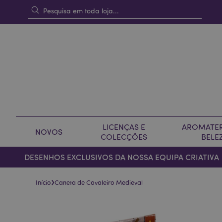
LICENÇAS E
AROMATER
NOVOS
COLECÇÕES
BELE
DESENHOS EXCLUSIVOS DA NOSSA EQUIPA CRIATIVA
›
Início
Caneta de Cavaleiro Medieval
Pular
Saltar
para
para
o
o