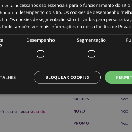
amente necessários são essenciais para o funcionamento do sítio.
oram o desempenho do sítio. Os cookies de desempenho melh
tio. Os cookies de segmentação são utilizados para personalizaç
co. Pode também ver mais informações na nossa
Política de Privac
Caracteristicas do Produ
te
Desempenho
Segmentação
Fu
s
Mais
Dimensões
Compr
Informação
Código de barras
50550
Quantidade do cartão
288
TALHES
BLOQUEAR COOKIES
PERMIT
Peso (kg)
0.046
SALDOS
Não
Estritamente necessários
Desempenho
Segmentação
Funcionalidade
NOVO
or?
Não
Leia a nossa
Guia de
te necessários permitem funcionalidades centrais do website, tais como login de utili
o pode ser utilizado correctamente sem os cookies estritamente necessários.
PROMO
Não
Provider
/