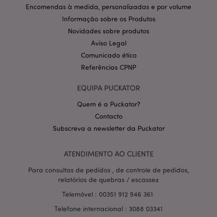
CookieScriptConsent
1 m
CookieScript
Encomendas à medida, personalizadas e por volume
.puckator.pt
Informação sobre os Produtos
Novidades sobre produtos
Aviso Legal
Comunicado ético
Referências CPNP
EQUIPA PUCKATOR
Quem é a Puckator?
Política de Privacidade da
Google
mage-cache-storage-section-
1 d
Adobe Inc.
Contacto
invalidation
www.puckator.pt
Subscreva a newsletter da Puckator
ATENDIMENTO AO CLIENTE
Para consultas de pedidos , de controle de pedidos,
PHPSESSID
1 di
PHP.net
relatórios de quebras / escassez
hor
.www.puckator.pt
Telemóvel : 00351 912 946 361
Telefone internacional : 3088 03341