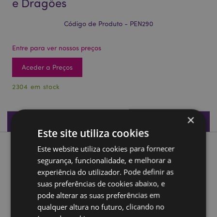
e Dragões
Código de Produto - PEN290
Entre para ver nossos preços
Aceder a Preços
2304 em stock
×
Especificações do Produto
Este site utiliza cookies
Este website utiliza cookies para fornecer
Descrição do Produto
segurança, funcionalidade, e melhorar a
experiência do utilizador. Pode definir as
Caneta Multicor (6 Cores) Cavaleiros e Dragões
suas preferências de cookies abaixo, e
Material:
Plástico (ABS)
pode alterar as suas preferências em
Cores das Tintas:
Azul, vermelho, laranja, verde, roxo e
qualquer altura no futuro, clicando no
preto