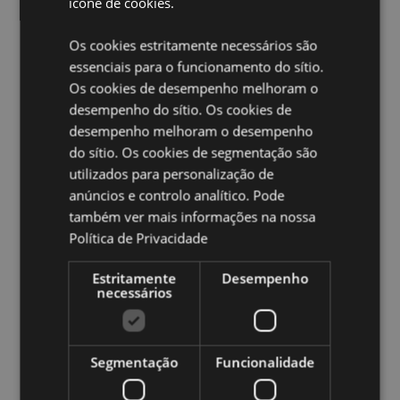
ícone de cookies.
Marcação CE:
Sim
Os cookies estritamente necessários são
Não Apto Para:
0 - 3 Anos
essenciais para o funcionamento do sítio.
EN71:
Sim
Os cookies de desempenho melhoram o
desempenho do sítio. Os cookies de
Ampliar informação:
desempenho melhoram o desempenho
Quer saber mais acerca de comprar na Puckator?
leia
do sítio. Os cookies de segmentação são
a nossa
Guia de informação para o cliente.
utilizados para personalização de
anúncios e controlo analítico. Pode
Caracteristicas do Produto
também ver mais informações na nossa
Política de Privacidade
Mais
Altura 14cm Largura 1.5cm Profundidade 2cm
Informação
5055071507359
Estritamente
Desempenho
necessários
720
0.018000
Não
Segmentação
Funcionalidade
Não
Não