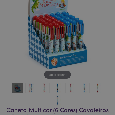
da
da
Galeria
Galeria
de
de
imagens
imagens
Tap to expand
Caneta Multicor (6 Cores) Cavaleiros