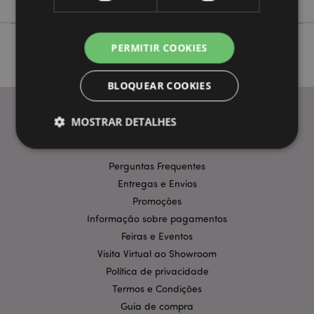
PERMITIR COOKIES
BLOQUEAR COOKIES
MOSTRAR DETALHES
INFORMAÇÃO
Perguntas Frequentes
Estritamente necessários
Desempenho
Entregas e Envios
Segmentação
Funcionalidade
Promoções
Informação sobre pagamentos
Os cookies estritamente necessários permitem
funcionalidades centrais do website, tais como login
Feiras e Eventos
de utilizador e gestão de conta. O sítio web não
Visita Virtual ao Showroom
pode ser utilizado correctamente sem os cookies
estritamente necessários.
Política de privacidade
Termos e Condições
Provider
/
Nome
Expir
Domínio
Guia de compra