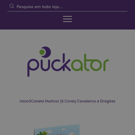
›
Início
Caneta Multicor (6 Cores) Cavaleiros e Dragões
Pular
Saltar
para
para
o
o
final
início