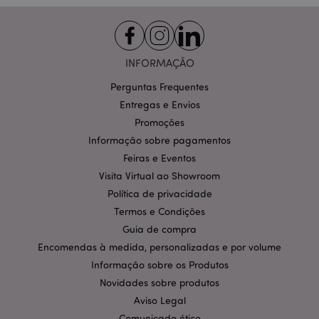
INFORMAÇÃO
Perguntas Frequentes
Entregas e Envios
Política de Privacidade da
Promoções
Google
mage-cache-storage-section-
1 d
Adobe Inc.
invalidation
www.puckator.pt
Informação sobre pagamentos
Feiras e Eventos
Visita Virtual ao Showroom
Política de privacidade
Termos e Condições
PHPSESSID
1 di
PHP.net
hor
.www.puckator.pt
Guia de compra
Encomendas à medida, personalizadas e por volume
Informação sobre os Produtos
Novidades sobre produtos
Aviso Legal
Comunicado ético