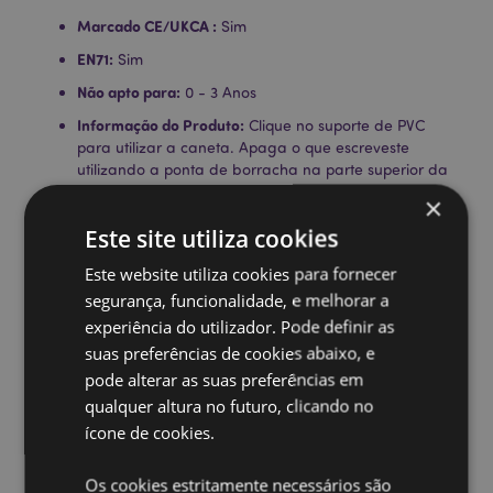
Marcado CE/UKCA :
Sim
EN71:
Sim
Não apto para:
0 - 3 Anos
Informação do Produto:
Clique no suporte de PVC
para utilizar a caneta. Apaga o que escreveste
utilizando a ponta de borracha na parte superior da
caneta.
×
Informações sobre a Licença:
Este produto está
Este site utiliza cookies
totalmente licenciado para os locais indicados abaixo.
Se estiver fora destas áreas, não tente comprar este
Este website utiliza cookies para fornecer
produto, pois, se o fizer, o produto será removido da
segurança, funcionalidade, e melhorar a
sua encomenda. Se precisar de mais informações,
experiência do utilizador. Pode definir as
contacte a nossa equipa de atendimento ao cliente.
suas preferências de cookies abaixo, e
License Territories:
Ilhas Aland, Albânia, Áustria,
pode alterar as suas preferências em
Açores (Portugal), Ilhas Baleares (Espanha), Bélgica,
Bermudas, Bósnia e Herzegovina, Bulgária, Ilhas
qualquer altura no futuro, clicando no
Canárias (Espanha), Ceuta e Melilha, Córsega
ícone de cookies.
(França), Croácia, Chipre, República Tcheca,
Dinamarca, Estônia, Finlândia (Continental), França
Os cookies estritamente necessários são
(Continental), Guiana Francesa, Alemanha, Gibraltar,