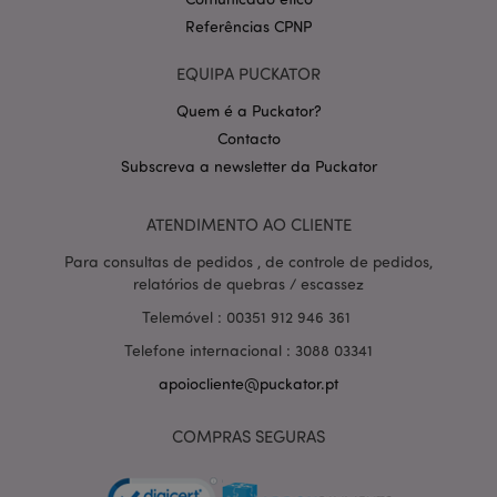
Referências CPNP
EQUIPA PUCKATOR
Quem é a Puckator?
Contacto
Subscreva a newsletter da Puckator
ATENDIMENTO AO CLIENTE
section_data_ids
1 d
Para consultas de pedidos , de controle de pedidos,
Adobe Inc.
www.puckator.pt
relatórios de quebras / escassez
Telemóvel : 00351 912 946 361
Telefone internacional : 3088 03341
apoiocliente@puckator.pt
COMPRAS SEGURAS
mage-messages
1 di
Adobe Inc.
hor
www.puckator.pt