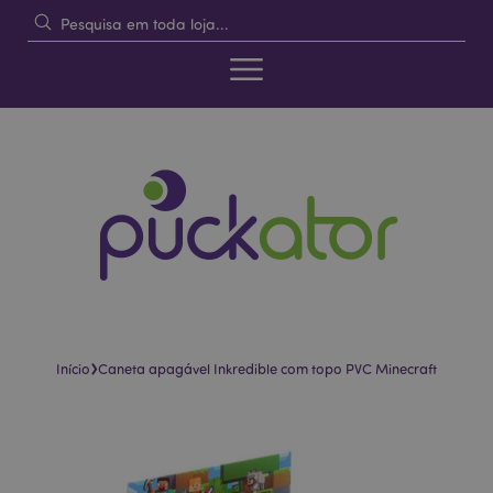
›
Início
Caneta apagável Inkredible com topo PVC Minecraft
Pular
Saltar
para
para
o
o
final
início