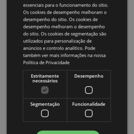
essenciais para o funcionamento do sítio.
Grécia, Guadalupe, Guernsey (Ilhas do Canal), Santa
Sé (Cidade do Vaticano), Hungria, Islândia, Irlanda,
Os cookies de desempenho melhoram o
Ilha de Man (Reino Unido), Itália (Continental), Jersey
desempenho do sítio. Os cookies de
(Ilhas do Canal), Kosovo, Letônia, Liechtenstein,
desempenho melhoram o desempenho
Lituânia, Luxemburgo, Macedônia do Norte, Madeira
do sítio. Os cookies de segmentação são
(Portugal), Malta, Martinica, Mayotte, Mônaco,
utilizados para personalização de
Montenegro, Países Baixos, Noruega, Polônia,
Portugal (Continental), Reunião, Romênia, São
anúncios e controlo analítico. Pode
Martinho (parte francesa), San Marino, Arábia
também ver mais informações na nossa
Saudita, Sérvia, Sicília (Itália), Eslováquia, Eslovênia,
Política de Privacidade
Espanha (Continental), Suécia, Suíça, Ucrânia,
Emirados Árabes Unidos, Reino Unido (Continental),
Estritamente
Desempenho
Reino Unido (Irlanda do Norte, Terras Altas e Ilhas)
necessários
Ampliar informação:
Quer saber mais acerca de comprar na Puckator?
leia
Segmentação
Funcionalidade
a nossa
Guia de informação para o cliente.