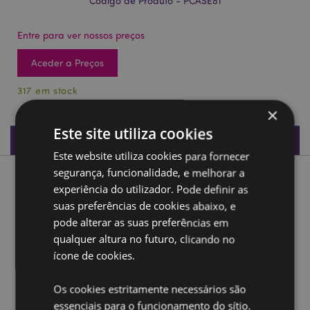
Código de Produto - PCASE81
Entre para ver nossos preços
Aceder a Preços
317 em stock
×
Este site utiliza cookies
Especificações do Produto
Este website utiliza cookies para fornecer
segurança, funcionalidade, e melhorar a
Descrição do Produto
experiência do utilizador. Pode definir as
suas preferências de cookies abaixo, e
Estojo transparente para lápis Game Over
pode alterar as suas preferências em
Material:
PVC e Metal
qualquer altura no futuro, clicando no
ícone de cookies.
Ampliar informação:
Os cookies estritamente necessários são
Quer saber mais acerca de comprar na Puckator?
leia
a nossa
Guia de informação para o cliente.
essenciais para o funcionamento do sítio.