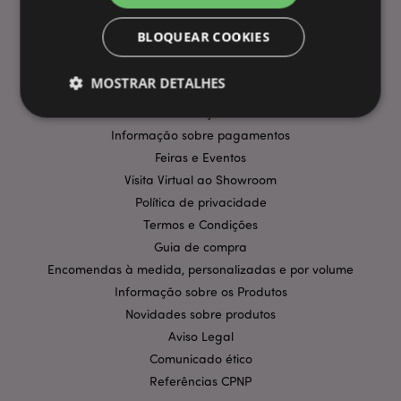
BLOQUEAR COOKIES
INFORMAÇÃO
Perguntas Frequentes
MOSTRAR DETALHES
Entregas e Envios
Promoções
Informação sobre pagamentos
Estritamente necessários
Desempenho
Feiras e Eventos
Visita Virtual ao Showroom
Segmentação
Funcionalidade
Política de privacidade
Os cookies estritamente necessários permitem
Termos e Condições
funcionalidades centrais do website, tais como login
de utilizador e gestão de conta. O sítio web não
Guia de compra
pode ser utilizado correctamente sem os cookies
Encomendas à medida, personalizadas e por volume
estritamente necessários.
Informação sobre os Produtos
Provider
/
Nome
Expir
Domínio
Novidades sobre produtos
Aviso Legal
CookieScriptConsent
1 m
CookieScript
.puckator.pt
Comunicado ético
Referências CPNP