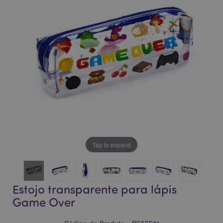
da
da
Galeria
Galeria
de
de
imagens
imagens
Tap to expand
Estojo transparente para lápis
Game Over