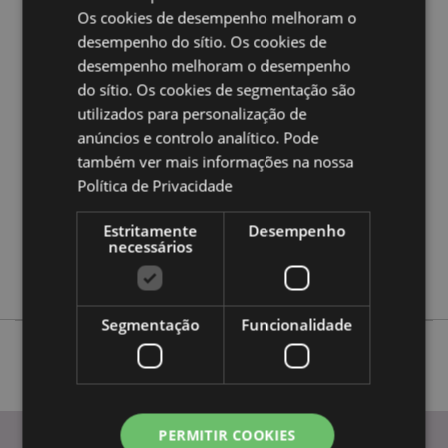
Os cookies de desempenho melhoram o
desempenho do sítio. Os cookies de
Caracteristicas do Produto
desempenho melhoram o desempenho
Mais
Altura 7cm Largura 19cm Profundidade 4cm
do sítio. Os cookies de segmentação são
Informação
5055071794636
utilizados para personalização de
anúncios e controlo analítico. Pode
72
também ver mais informações na nossa
0.057000
Política de Privacidade
Sim
Não
Estritamente
Desempenho
necessários
Não
Game Over
Segmentação
Funcionalidade
PERMITIR COOKIES