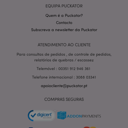
EQUIPA PUCKATOR
Quem é a Puckator?
Contacto
Subscreva a newsletter da Puckator
Política de Privacidade da
Google
mage-cache-storage-section-
1 d
Adobe Inc.
ATENDIMENTO AO CLIENTE
invalidation
www.puckator.pt
Para consultas de pedidos , de controle de pedidos,
relatórios de quebras / escassez
Telemóvel : 00351 912 946 361
Telefone internacional : 3088 03341
PHPSESSID
1 di
PHP.net
hor
.www.puckator.pt
apoiocliente@puckator.pt
COMPRAS SEGURAS