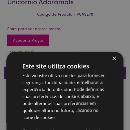
Unicórnio Adoramals
Código de Produto - PCASE78
Entre para ver nossos preços
Aceder a Preços
1341 em stock
×
Este site utiliza cookies
Especificações do Produto
Este website utiliza cookies para fornecer
segurança, funcionalidade, e melhorar a
experiência do utilizador. Pode definir as
Descrição do Produto
suas preferências de cookies abaixo, e
pode alterar as suas preferências em
Estojo pop-up de silicone para lápis Unicórnio Adoramals
qualquer altura no futuro, clicando no
Material:
Silicone com Metal Zip
ícone de cookies.
Ampliar informação: