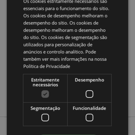
Os cookies estritamente necessários são
Quer saber mais acerca de comprar na Puckator?
leia
essenciais para o funcionamento do sítio.
a nossa
Guia de informação para o cliente.
Os cookies de desempenho melhoram o
desempenho do sítio. Os cookies de
desempenho melhoram o desempenho
Caracteristicas do Produto
do sítio. Os cookies de segmentação são
Mais
Altura 12.5-20cm Largura 6cm Profundidade
utilizados para personalização de
Informação
6cm
anúncios e controlo analítico. Pode
5055071794469
também ver mais informações na nossa
96
Política de Privacidade
0.134000
Sim
Estritamente
Desempenho
necessários
Não
Não
Adoramals
Segmentação
Funcionalidade