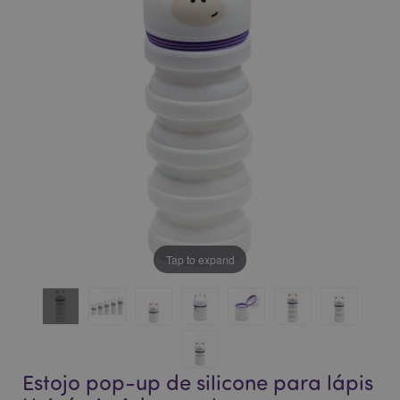
da
da
Galeria
Galeria
de
de
imagens
imagens
Tap to expand
Estojo pop-up de silicone para lápis