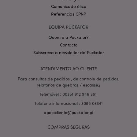
Comunicado ético
Referências CPNP
EQUIPA PUCKATOR
Quem é a Puckator?
Contacto
Política de Privacidade da
Subscreva a newsletter da Puckator
Google
mage-cache-storage-section-
1 d
Adobe Inc.
invalidation
www.puckator.pt
ATENDIMENTO AO CLIENTE
Para consultas de pedidos , de controle de pedidos,
relatórios de quebras / escassez
Telemóvel : 00351 912 946 361
PHPSESSID
1 di
PHP.net
hor
.www.puckator.pt
Telefone internacional : 3088 03341
apoiocliente@puckator.pt
COMPRAS SEGURAS