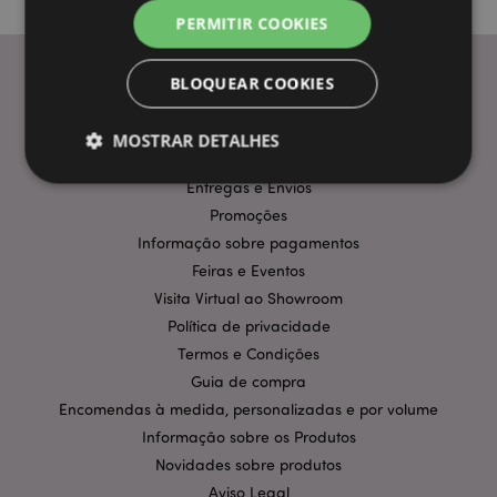
PERMITIR COOKIES
BLOQUEAR COOKIES
INFORMAÇÃO
MOSTRAR DETALHES
Perguntas Frequentes
Entregas e Envios
Promoções
Estritamente necessários
Desempenho
Informação sobre pagamentos
Segmentação
Funcionalidade
Feiras e Eventos
Visita Virtual ao Showroom
Os cookies estritamente necessários permitem
funcionalidades centrais do website, tais como login
Política de privacidade
de utilizador e gestão de conta. O sítio web não
Termos e Condições
pode ser utilizado correctamente sem os cookies
estritamente necessários.
Guia de compra
Provider
/
Encomendas à medida, personalizadas e por volume
Nome
Expir
Domínio
Informação sobre os Produtos
CookieScriptConsent
1 m
CookieScript
Novidades sobre produtos
.puckator.pt
Aviso Legal