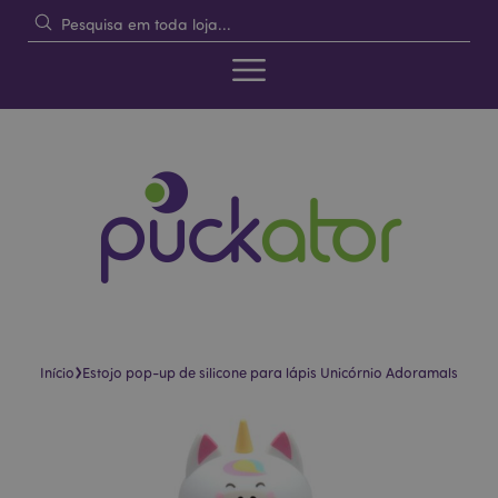
›
Início
Estojo pop-up de silicone para lápis Unicórnio Adoramals
Pular
Saltar
para
para
o
o
final
início