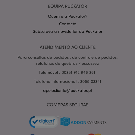
EQUIPA PUCKATOR
Quem é a Puckator?
Contacto
Subscreva a newsletter da Puckator
Política de Privacidade da
Google
mage-cache-storage-section-
1 d
Adobe Inc.
ATENDIMENTO AO CLIENTE
invalidation
www.puckator.pt
Para consultas de pedidos , de controle de pedidos,
relatórios de quebras / escassez
Telemóvel : 00351 912 946 361
Telefone internacional : 3088 03341
PHPSESSID
1 di
PHP.net
hor
.www.puckator.pt
apoiocliente@puckator.pt
COMPRAS SEGURAS