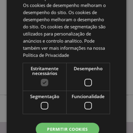
Os cookies de desempenho melhoram o
desempenho do sítio. Os cookies de
Caracteristicas do Produto
desempenho melhoram o desempenho
Mais
Altura 8cm Largura 20cm Profundidade 7cm
do sítio. Os cookies de segmentação são
Informação
5055071784033
utilizados para personalização de
anúncios e controlo analítico. Pode
72
também ver mais informações na nossa
0.074000
Política de Privacidade
Sim
Não
Estritamente
Desempenho
necessários
Não
Unicórnios
Segmentação
Funcionalidade
PERMITIR COOKIES