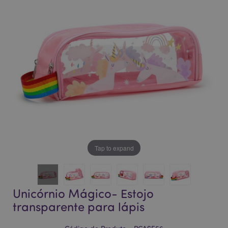
da
da
Galeria
Galeria
de
de
imagens
imagens
Tap to expand
Unicórnio Mágico- Estojo
transparente para lápis