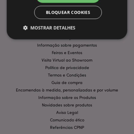
BLOQUEAR COOKIES
INFORMAÇÃO
Perguntas Frequentes
MOSTRAR DETALHES
Entregas e Envios
Promoções
Informação sobre pagamentos
Estritamente necessários
Desempenho
Feiras e Eventos
Visita Virtual ao Showroom
Segmentação
Funcionalidade
Política de privacidade
Os cookies estritamente necessários permitem
Termos e Condições
funcionalidades centrais do website, tais como login
de utilizador e gestão de conta. O sítio web não
Guia de compra
pode ser utilizado correctamente sem os cookies
Encomendas à medida, personalizadas e por volume
estritamente necessários.
Informação sobre os Produtos
Provider
/
Nome
Expir
Domínio
Novidades sobre produtos
Aviso Legal
CookieScriptConsent
1 m
CookieScript
.puckator.pt
Comunicado ético
Referências CPNP