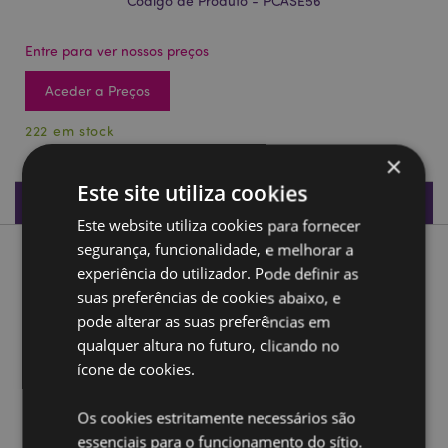
Código de Produto - PCASE56
Entre para ver nossos preços
Aceder a Preços
222 em stock
×
Este site utiliza cookies
Especificações do Produto
Este website utiliza cookies para fornecer
segurança, funcionalidade, e melhorar a
Descrição do Produto
experiência do utilizador. Pode definir as
suas preferências de cookies abaixo, e
Unicórnio Mágico- Estojo transparente para lápis
pode alterar as suas preferências em
Material:
PVC e Metal
qualquer altura no futuro, clicando no
ícone de cookies.
Ampliar informação:
Os cookies estritamente necessários são
Quer saber mais acerca de comprar na Puckator?
leia
a nossa
Guia de informação para o cliente.
essenciais para o funcionamento do sítio.