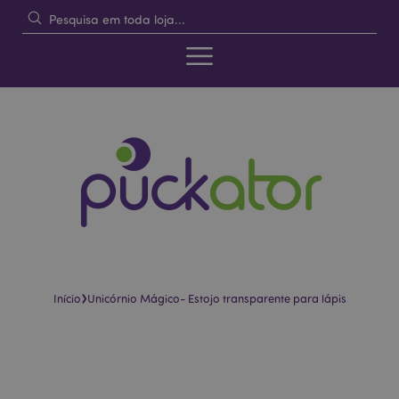
›
Início
Unicórnio Mágico- Estojo transparente para lápis
Pular
Saltar
para
para
o
o
final
início