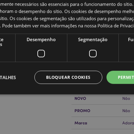
amente necessários são essenciais para o funcionamento do sítio.
oram o desempenho do sítio. Os cookies de desempenho melh
tio. Os cookies de segmentação são utilizados para personalizaç
Caracteristicas do Produ
co. Pode também ver mais informações na nossa
Política de Privac
Mais
Dimensões
Altur
te
Desempenho
Segmentação
Fu
Informação
s
Código de barras
50550
Quantidade do cartão
72
or?
leia a nossa
Guia de
Peso (kg)
0.126
TALHES
BLOQUEAR COOKIES
PERMIT
SALDOS
Não
NOVO
Não
Estritamente necessários
Desempenho
Segmentação
Funcionalidade
PROMO
Não
te necessários permitem funcionalidades centrais do website, tais como login de utili
Marca
o pode ser utilizado correctamente sem os cookies estritamente necessários.
Adora
Provider
/
Expiração
Descrição