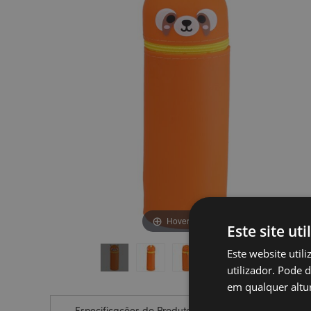
final
início
da
da
Galeria
Galeria
de
de
imagens
imagens
Hover to zoom
Este site uti
Este website util
utilizador. Pode 
em qualquer altur
Especificações do Produto