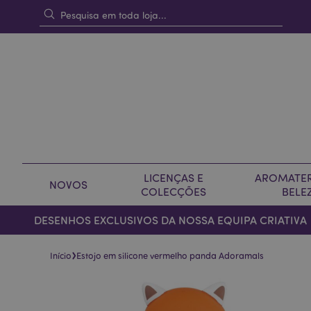
LICENÇAS E
AROMATER
NOVOS
COLECÇÕES
BELE
DESENHOS EXCLUSIVOS DA NOSSA EQUIPA CRIATIVA
›
Início
Estojo em silicone vermelho panda Adoramals
Pular
Saltar
para
para
o
o