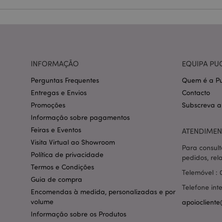
CookieScriptConse
mage-cache-storage
INFORMAÇÃO
EQUIPA PU
invalidation
Perguntas Frequentes
Quem é a Pu
PHPSESSID
Entregas e Envios
Contacto
Promoções
Subscreva a
Informação sobre pagamentos
Feiras e Eventos
ATENDIMEN
Visita Virtual ao Showroom
Para consult
section_data_ids
Política de privacidade
pedidos, rel
Termos e Condições
Telemóvel : 
Guia de compra
mage-messages
Telefone int
Encomendas à medida, personalizadas e por
volume
apoiocliente
Informação sobre os Produtos