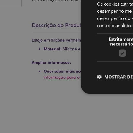
Os cookies estrit
desempenho melh
desempenho do sí
Descrição do Produto
controlo analíti
Estritamen
Estojo em silicone vermelho panda Adoramals
necessário
Material:
Silicone e Metal
Ampliar informação:
Quer saber mais acerca de comprar na Puckat
MOSTRAR DE
informação para o cliente.
Os cookies estritamen
conta. O sítio web nã
Nome