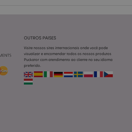
ço Cookie-
ferências de
itante. É
okie Cookie-
nte.
tar o cache de
OUTROS PAISES
zer as páginas
Visite nossos sites internacionais onde você pode
 baseados na
visualizar e encomendar todos os nossos produtos
tificador de
Puckator com atendimento ao cliente no seu idioma
ter variáveis de
nte é um número
preferido.
le é usado pode ser
m bom exemplo é
um usuário entre as
cas do cliente
 pelo comprador,
informações de
utras notificações
o, como a mensagem
 várias mensagens
a do cookie após