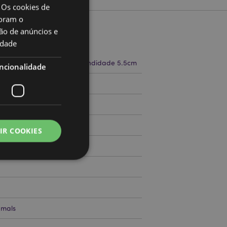
 Os cookies de
oram o
ão de anúncios e
to
idade
a 18cm Largura 5.5cm Profundidade 5.5cm
ncionalidade
71762741
000
IR COOKIES
zador e gestão de
mals