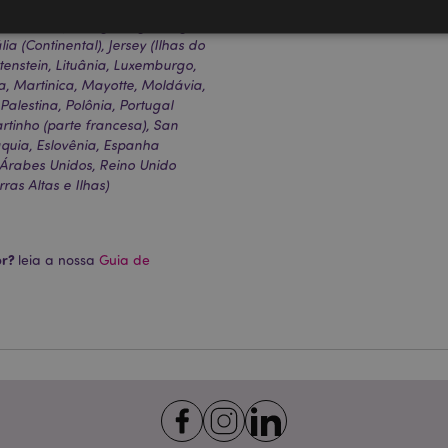
altar, Grécia, Guadalupe,
Marca
Mumi
o Vaticano), Hong Kong, Hungria,
lia (Continental), Jersey (Ilhas do
htenstein, Lituânia, Luxemburgo,
Estritamente necessários
Desempenho
Segmentação
Funcionalidade
, Martinica, Mayotte, Moldávia,
alestina, Polônia, Portugal
te necessários permitem funcionalidades centrais do website, tais como login de utili
rtinho (parte francesa), San
o pode ser utilizado correctamente sem os cookies estritamente necessários.
váquia, Eslovênia, Espanha
Provider
/
s Árabes Unidos, Reino Unido
Expiração
Descrição
Domínio
ras Altas e Ilhas)
nt
1 mês
Este cookie é usado pelo servi
CookieScript
Script.com para lembrar as pre
.puckator.pt
consentimento do cookie do vis
necessário que o banner do co
Script.com funcione corretame
or?
leia a nossa
Guia de
-section-
1 dia
Este cookie é usado para facili
Adobe Inc.
conteúdo no navegador para fa
www.puckator.pt
carregarem mais rápido.
Política de Privacidade da Google
1 dia 16
Cookie gerado por aplicativos
PHP.net
horas
linguagem PHP. Este é um iden
.www.puckator.pt
propósito geral usado para man
sessão do usuário. Normalme
gerado aleatoriamente, como e
específico para o site, mas u
manter o status de logado de 
páginas.