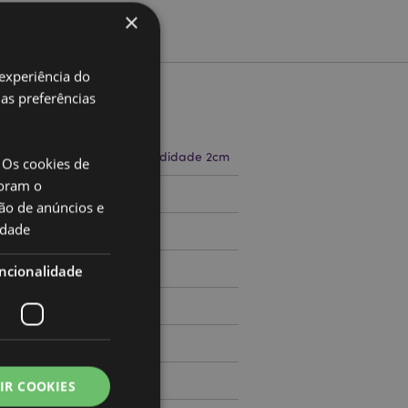
×
 experiência do
uas preferências
to
a 9cm Largura 6.5cm Profundidade 2cm
 Os cookies de
oram o
71506512
ão de anúncios e
idade
000
ncionalidade
IR COOKIES