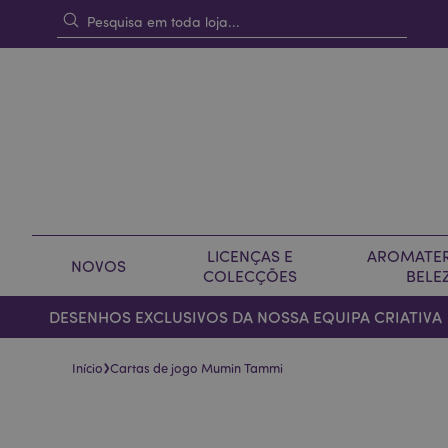
LICENÇAS E
AROMATER
NOVOS
COLECÇÕES
BELE
DESENHOS EXCLUSIVOS DA NOSSA EQUIPA CRIATIVA
›
Início
Cartas de jogo Mumin Tammi
Pular
Saltar
para
para
o
o