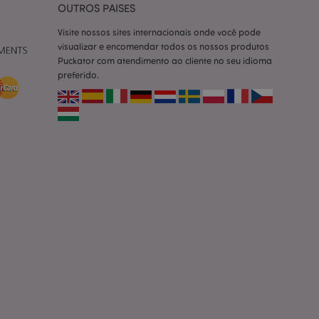
OUTROS PAISES
cas do cliente
 pelo comprador,
Visite nossos sites internacionais onde você pode
informações de
visualizar e encomendar todos os nossos produtos
Puckator com atendimento ao cliente no seu idioma
utras notificações
preferido.
o, como a mensagem
 várias mensagens
a do cookie após
produtos
facilitar a
tar o cache de
zer as páginas
ados de produtos
emente vistos /
limpeza do
. Quando o cookie
 back-end, o Admin
 define o valor do
rodutos