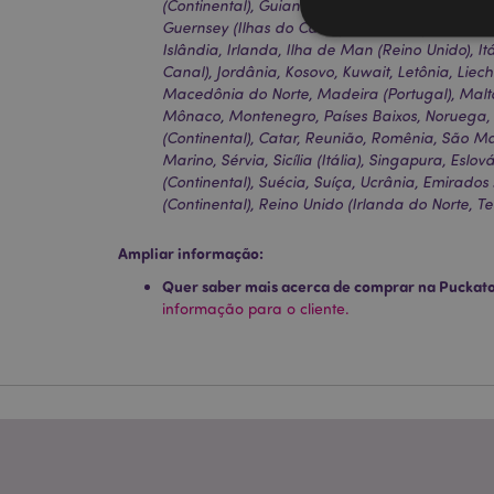
(Continental), Guiana Francesa, Alemanha, Gibr
Guernsey (Ilhas do Canal), Santa Sé (Cidade d
Islândia, Irlanda, Ilha de Man (Reino Unido), Itá
Canal), Jordânia, Kosovo, Kuwait, Letônia, Liec
Macedônia do Norte, Madeira (Portugal), Malta
Mônaco, Montenegro, Países Baixos, Noruega, P
Os cookies estritamen
(Continental), Catar, Reunião, Romênia, São Ma
conta. O sítio web nã
Marino, Sérvia, Sicília (Itália), Singapura, Eslo
(Continental), Suécia, Suíça, Ucrânia, Emirado
Nome
(Continental), Reino Unido (Irlanda do Norte, Ter
CookieScriptConse
Ampliar informação:
Quer saber mais acerca de comprar na Puckat
informação para o cliente.
mage-cache-storage
invalidation
PHPSESSID