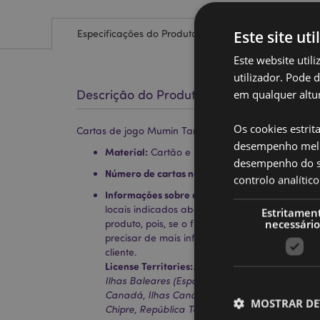
Este site uti
Especificações do Produto
Este website util
utilizador. Pode 
em qualquer altur
Descrição do Produto
Os cookies estrit
Cartas de jogo Mumin Tammi
desempenho melh
Material:
Cartão e Papel
desempenho do sí
Número de cartas na baralha:
52 mais 2 Jokers
controlo analíti
Informações sobre a Licença:
Este produto está
locais indicados abaixo. Se estiver fora destas
Estritamen
necessário
produto, pois, se o fizer, o produto será rem
precisar de mais informações, contacte a nos
cliente.
License Territories:
Ilhas Aland, Albânia, Áustria
Ilhas Baleares (Espanha), Bélgica, Bermudas, 
Canadá, Ilhas Canárias (Espanha), Ceuta e Mel
MOSTRAR DE
Chipre, República Tcheca, Dinamarca, Estônia, 