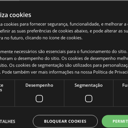
liza cookies
iza cookies para fornecer segurança, funcionalidade, e melhorar a
definir as suas preferências de cookies abaixo, e pode alterar as s
a no futuro, clicando no ícone de cookies.
Caracteristicas do Produ
Mais
Dimensões
Altur
amente necessários são essenciais para o funcionamento do sítio.
Informação
oram o desempenho do sítio. Os cookies de desempenho melh
Código de barras
50550
tio. Os cookies de segmentação são utilizados para personalizaç
co. Pode também ver mais informações na nossa
Política de Privac
Quantidade do cartão
120
 totalmente licenciado para os
 áreas, não tente comprar este
Peso (kg)
0.114
te
Desempenho
Segmentação
Fu
s
ovido da sua encomenda. Se
sa equipa de atendimento ao
SALDOS
Não
, Açores (Portugal), Bahrein,
NOVO
Não
Bósnia e Herzegovina, Bulgária,
ilha, Córsega (França), Croácia,
PROMO
Não
TALHES
BLOQUEAR COOKIES
PERMIT
Finlândia (Continental), França