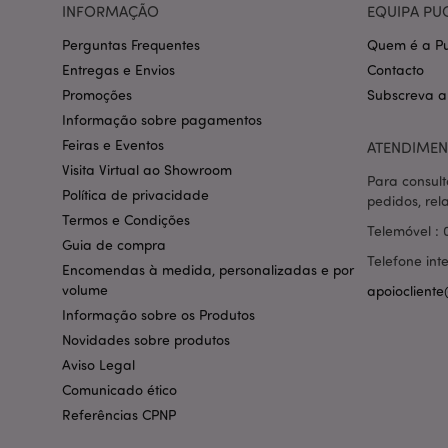
INFORMAÇÃO
EQUIPA PU
section_data_ids
Perguntas Frequentes
Quem é a Pu
Entregas e Envios
Contacto
mage-messages
Promoções
Subscreva a
Informação sobre pagamentos
Feiras e Eventos
ATENDIMEN
Visita Virtual ao Showroom
recently_compared
Para consult
Política de privacidade
pedidos, rel
Termos e Condições
Telemóvel : 
mage-cache-storag
Guia de compra
Telefone int
Encomendas à medida, personalizadas e por
volume
apoiocliente
product_data_stora
Informação sobre os Produtos
Novidades sobre produtos
mage-cache-sessid
Aviso Legal
Comunicado ético
Referências CPNP
recently_compared