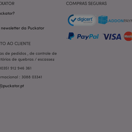
CKATOR
COMPRAS SEGURAS
1 dia
Armazena informações específi
Adobe Inc.
relacionadas a ações iniciadas
www.puckator.pt
ckator?
como exibir lista de desejos, 
checkout, etc.
1 dia 16
Rastreia mensagens de erro e o
 newsletter da Puckator
Adobe Inc.
horas
que são mostradas ao usuári
www.puckator.pt
de consentimento do cookie e
de erro. A mensagem é excluíd
TO AO CLIENTE
ser exibida ao comprador.
_product_previous
1 dia
Armazena IDs de produtos de 
Adobe Inc.
as de pedidos , de controle de
comparados anteriormente para 
www.puckator.pt
atórios de quebras / escassez
navegação.
00351 912 946 361
e
1 dia
Este cookie é usado para facili
Adobe Inc.
conteúdo no navegador para fa
www.puckator.pt
ernacional : 3088 03341
carregarem mais rápido.
@puckator.pt
ge
1 dia
Armazena a configuração de d
Adobe Inc.
relacionados a produtos recent
www.puckator.pt
comparados.
1 dia
O valor deste cookie aciona a 
Adobe Inc.
armazenamento de cache local
www.puckator.pt
é removido pelo aplicativo de
limpa o armazenamento local e
cookie como verdadeiro.
_product
1 dia
Armazena IDs de produto de p
Adobe Inc.