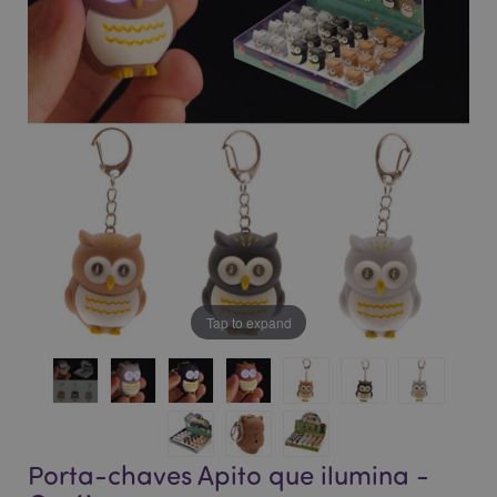
da
da
Galeria
Galeria
de
de
imagens
imagens
Tap to expand
Porta-chaves Apito que ilumina -