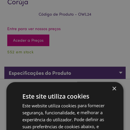
Corúja
Código de Produto - OWL24
Entre para ver nossos preços
Aceder a Preços
552 em stock
Especificações do Produto
×
Descrição do Produto
Este site utiliza cookies
Porta-chaves Apito que ilumina - Corúja
Este website utiliza cookies para fornecer
segurança, funcionalidade, e melhorar a
Material:
Plástico e Metal
experiência do utilizador. Pode definir as
Som:
Sim
suas preferências de cookies abaixo, e