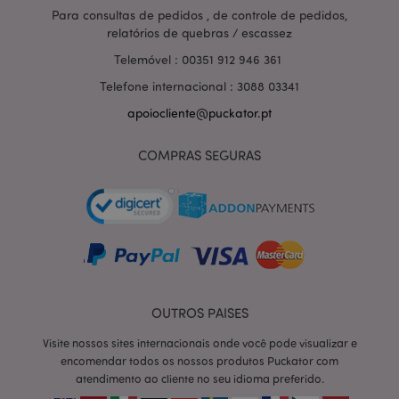
Para consultas de pedidos , de controle de pedidos,
relatórios de quebras / escassez
Telemóvel : 00351 912 946 361
Telefone internacional : 3088 03341
apoiocliente@puckator.pt
COMPRAS SEGURAS
section_data_ids
1 d
OUTROS PAISES
Adobe Inc.
www.puckator.pt
Visite nossos sites internacionais onde você pode visualizar e
encomendar todos os nossos produtos Puckator com
atendimento ao cliente no seu idioma preferido.