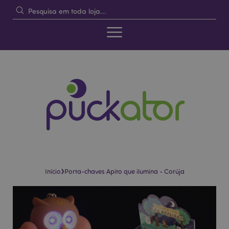
›
Início
Porta-chaves Apito que ilumina - Corúja
Pular
Saltar
para
para
o
o
final
início