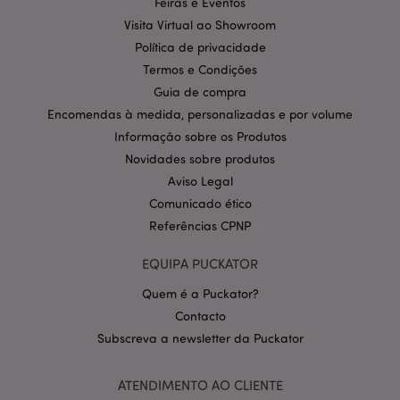
Feiras e Eventos
Provider
/
Visita Virtual ao Showroom
Nome
Expir
Domínio
Política de privacidade
CookieScriptConsent
1 m
CookieScript
Termos e Condições
.puckator.pt
Guia de compra
Encomendas à medida, personalizadas e por volume
Informação sobre os Produtos
Novidades sobre produtos
Aviso Legal
Comunicado ético
Referências CPNP
Política de Privacidade da
Google
mage-cache-storage-section-
1 d
Adobe Inc.
EQUIPA PUCKATOR
invalidation
www.puckator.pt
Quem é a Puckator?
Contacto
Subscreva a newsletter da Puckator
PHPSESSID
1 di
PHP.net
ATENDIMENTO AO CLIENTE
hor
.www.puckator.pt