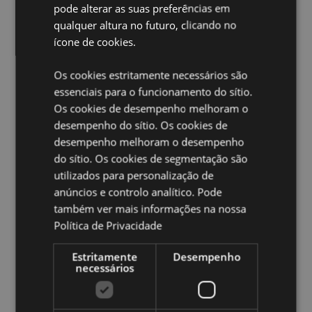
Marcação CE:
Sim
pode alterar as suas preferências em
Nao Apto Para:
qualquer altura no futuro, clicando no
0 - 3 Anos
ícone de cookies.
EN71:
Sim
Os cookies estritamente necessários são
Ampliar informação:
essenciais para o funcionamento do sítio.
Quer saber mais acerca de comprar na Puckator?
leia
Os cookies de desempenho melhoram o
a nossa
Guia de informação para o cliente.
desempenho do sítio. Os cookies de
desempenho melhoram o desempenho
do sítio. Os cookies de segmentação são
utilizados para personalização de
anúncios e controlo analítico. Pode
também ver mais informações na nossa
Política de Privacidade
Caracteristicas do Produto
Mais
Estritamente
Comprimento Incluindo Cadeia 8.5cm Owl 4.5 x
Desempenho
necessários
Informação
3.5 x 2cm
5055071685910
288