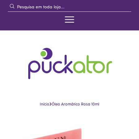
›
Início
Óleo Aromático Rosa 10ml
Pular
Saltar
para
para
o
o
final
início