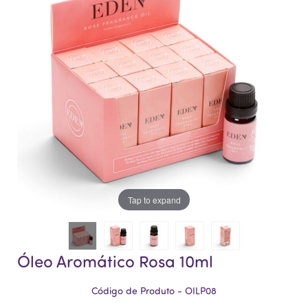
da
da
Galeria
Galeria
de
de
imagens
imagens
Tap to expand
Óleo Aromático Rosa 10ml
Código de Produto - OILP08