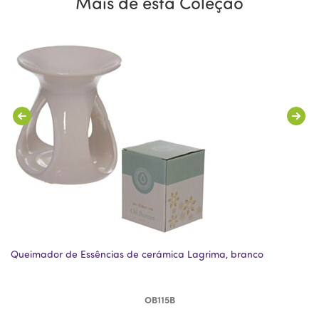
Mais de esta Coleção
Queimador de Essências de cerámica Lagrima, branco
Qu
OB115B