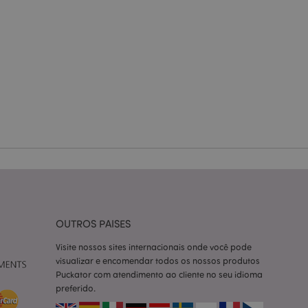
zador e gestão de
ço Cookie-
ferências de
itante. É
okie Cookie-
nte.
tar o cache de
zer as páginas
 baseados na
tificador de
ter variáveis de
nte é um número
OUTROS PAISES
le é usado pode ser
m bom exemplo é
Visite nossos sites internacionais onde você pode
um usuário entre as
visualizar e encomendar todos os nossos produtos
Puckator com atendimento ao cliente no seu idioma
cas do cliente
 pelo comprador,
preferido.
informações de