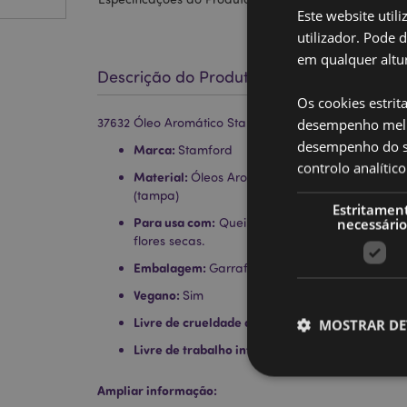
Este website util
utilizador. Pode 
em qualquer altur
Descrição do Produto
Os cookies estrit
desempenho melh
37632 Óleo Aromático Stamford - Calma da Meia-No
desempenho do sí
Marca:
Stamford
controlo analíti
Material:
Óleos Aromáticos (Fragrância sintética
(tampa)
Estritamen
Para usa com:
necessário
Queimadores de óleo, anéis de 
flores secas.
Embalagem:
Garrafa 10ml
Vegano:
Sim
Livre de crueldade animal:
Sim
MOSTRAR DE
Livre de trabalho infantil:
sim
Ampliar informação: