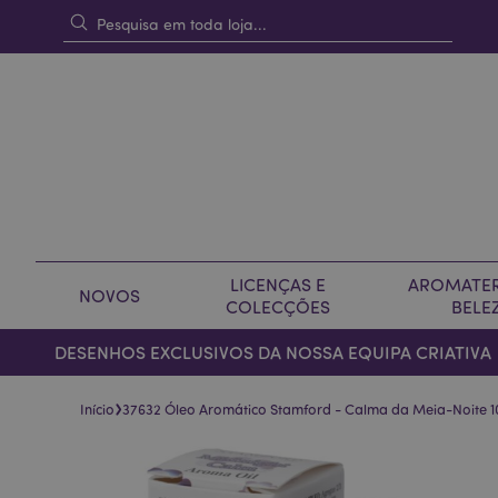
LICENÇAS E
AROMATER
NOVOS
COLECÇÕES
BELE
DESENHOS EXCLUSIVOS DA NOSSA EQUIPA CRIATIVA
›
Início
37632 Óleo Aromático Stamford - Calma da Meia-Noite 1
Pular
Saltar
para
para
o
o