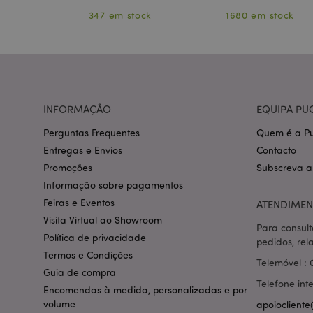
ock
347 em stock
1680 em stock
section_data_ids
INFORMAÇÃO
EQUIPA PU
mage-messages
Perguntas Frequentes
Quem é a Pu
Entregas e Envios
Contacto
Promoções
Subscreva a
recently_compared
Informação sobre pagamentos
Feiras e Eventos
ATENDIMEN
mage-cache-storag
Visita Virtual ao Showroom
Para consult
Política de privacidade
pedidos, rel
Termos e Condições
product_data_stora
Telemóvel : 
Guia de compra
Telefone int
Encomendas à medida, personalizadas e por
mage-cache-sessid
volume
apoiocliente