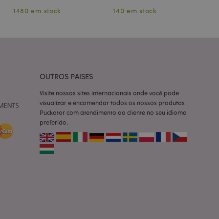
nte é um número
1480 em stock
140 em stock
10
le é usado pode ser
m bom exemplo é
um usuário entre as
cas do cliente
 pelo comprador,
informações de
OUTROS PAISES
utras notificações
o, como a mensagem
Visite nossos sites internacionais onde você pode
 várias mensagens
a do cookie após
visualizar e encomendar todos os nossos produtos
Puckator com atendimento ao cliente no seu idioma
preferido.
produtos
facilitar a
tar o cache de
zer as páginas
ados de produtos
emente vistos /
limpeza do
. Quando o cookie