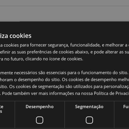
Caracteristicas do Produ
Mais
liza cookies
Dimensões
Altur
Informação
iza cookies para fornecer segurança, funcionalidade, e melhorar a
Código de barras
50550
definir as suas preferências de cookies abaixo, e pode alterar as s
granulados de cera.
a no futuro, clicando no ícone de cookies.
Quantidade do cartão
36
Peso (kg)
0.386
amente necessários são essenciais para o funcionamento do sítio.
oram o desempenho do sítio. Os cookies de desempenho melh
 as instruções que acompanham
SALDOS
Não
tio. Os cookies de segmentação são utilizados para personalizaç
e e não encha demasiado o
co. Pode também ver mais informações na nossa
Política de Privac
NOVO
Não
te
Desempenho
Segmentação
Fu
PROMO
Não
s
or?
leia a nossa
Guia de
Marca
Eden