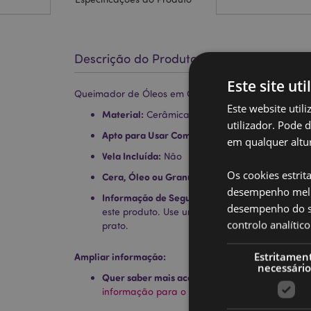
Descrição do Produto
Este site uti
Queimador de Óleos em Cerâmica - Cores Pastel
Este website util
Material:
Cerâmica
utilizador. Pode 
Apto para Usar Com:
Água e Óleos, placas ou 
em qualquer altur
Vela Incluída:
Não
Os cookies estrit
Cera, Óleo ou Granulado Incluídos:
Não
desempenho melh
Informação de Segurança:
Leia e siga sempre
desempenho do sí
este produto. Use uma vela de boa qualidad
controlo analíti
prato.
Estritamen
Ampliar informação:
necessário
Quer saber mais acerca de comprar na Puckat
informação para o cliente.