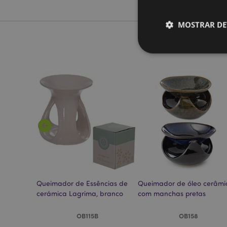
MOSTRAR DE
Os cookies estritamen
conta. O sítio web nã
Nome
CookieScriptConse
mage-cache-storage
 cerâmica
Queimador de Essências de
Queimador de óleo cerâmi
invalidation
cerámica Lagrima, branco
com manchas pretas
PHPSESSID
OB115B
OB158