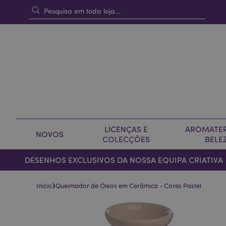
LICENÇAS E
AROMATER
NOVOS
COLECÇÕES
BELE
DESENHOS EXCLUSIVOS DA NOSSA EQUIPA CRIATIVA
›
Início
Queimador de Óleos em Cerâmica - Cores Pastel
Pular
Saltar
para
para
o
o