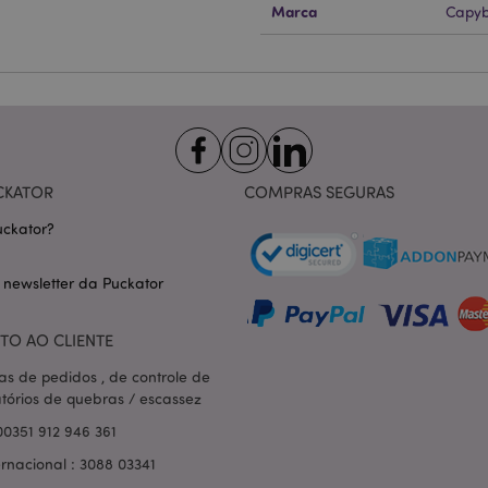
Marca
Capy
Provider
/
Expiração
Descrição
Domínio
nt
1 mês
Este cookie é usado pelo servi
CookieScript
Script.com para lembrar as pre
.puckator.pt
consentimento do cookie do vis
necessário que o banner do co
Script.com funcione corretame
-section-
1 dia
Este cookie é usado para facili
Adobe Inc.
conteúdo no navegador para fa
www.puckator.pt
carregarem mais rápido.
CKATOR
COMPRAS SEGURAS
Política de Privacidade da Google
1 dia 16
Cookie gerado por aplicativos
PHP.net
ckator?
horas
linguagem PHP. Este é um iden
.www.puckator.pt
propósito geral usado para man
sessão do usuário. Normalme
gerado aleatoriamente, como e
 newsletter da Puckator
específico para o site, mas u
manter o status de logado de 
páginas.
TO AO CLIENTE
1 dia
Armazena informações específi
Adobe Inc.
relacionadas a ações iniciadas
www.puckator.pt
as de pedidos , de controle de
como exibir lista de desejos, 
atórios de quebras / escassez
checkout, etc.
00351 912 946 361
1 dia 16
Rastreia mensagens de erro e o
Adobe Inc.
horas
que são mostradas ao usuári
www.puckator.pt
ernacional : 3088 03341
de consentimento do cookie e
de erro. A mensagem é excluíd