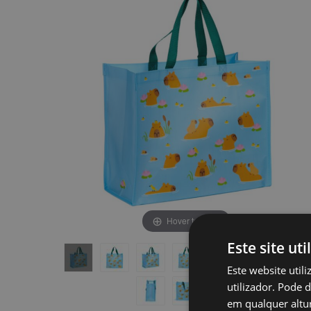
final
início
da
da
Galeria
Galeria
de
de
imagens
imagens
Hover to zoom
Este site uti
Este website util
utilizador. Pode 
em qualquer altur