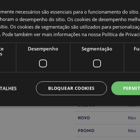
amente necessários são essenciais para o funcionamento do sítio.
oram o desempenho do sítio. Os cookies de desempenho melh
tio. Os cookies de segmentação são utilizados para personalizaç
co. Pode também ver mais informações na nossa
Política de Privac
Caracteristicas do Produ
te
Desempenho
Segmentação
Fu
Mais
s
Dimensões
Altur
Informação
Código de barras
do de polipropileno
50550
Quantidade do cartão
100
TALHES
BLOQUEAR COOKIES
PERMIT
Peso (kg)
0.081
or?
leia a nossa
Guia de
SALDOS
Não
NOVO
Não
Estritamente necessários
Desempenho
Segmentação
Funcionalidade
PROMO
Não
te necessários permitem funcionalidades centrais do website, tais como login de utili
o pode ser utilizado correctamente sem os cookies estritamente necessários.