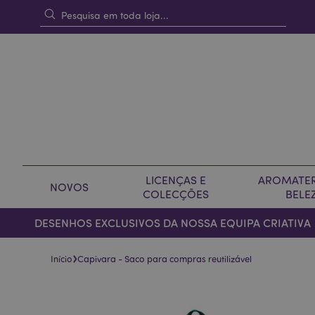
LICENÇAS E
AROMATER
NOVOS
COLECÇÕES
BELE
DESENHOS EXCLUSIVOS DA NOSSA EQUIPA CRIATIVA
›
Início
Capivara - Saco para compras reutilizável
Pular
Saltar
para
para
o
o