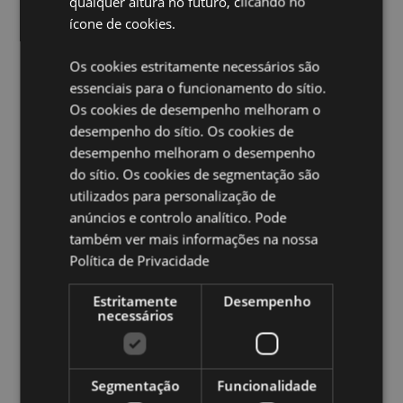
qualquer altura no futuro, clicando no
Informação do Produto:
Zip Up
ícone de cookies.
Informações sobre a licença:
Este produto está
totalmente licenciado e pode ser vendido em todo o
Os cookies estritamente necessários são
mundo.
essenciais para o funcionamento do sítio.
Os cookies de desempenho melhoram o
Ampliar informação:
desempenho do sítio. Os cookies de
Quer saber mais acerca de comprar na Puckator?
leia
desempenho melhoram o desempenho
a nossa
Guia de informação para o cliente.
do sítio. Os cookies de segmentação são
utilizados para personalização de
anúncios e controlo analítico. Pode
Caracteristicas do Produto
também ver mais informações na nossa
Mais
Altura 10cm Largura 9.5cm Profundidade 2cm
Política de Privacidade
Informação
Utensils Length 5-8cm
5055071504075
Estritamente
Desempenho
120
necessários
0.083000
Sim
Segmentação
Funcionalidade
Não