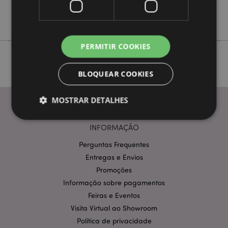
Não
Jan Pashley
PERMITIR COOKIES
BLOQUEAR COOKIES
MOSTRAR DETALHES
INFORMAÇÃO
Estritamente necessários
Desempenho
Perguntas Frequentes
Segmentação
Funcionalidade
Entregas e Envios
Promoções
Os cookies estritamente necessários permitem
funcionalidades centrais do website, tais como login
Informação sobre pagamentos
de utilizador e gestão de conta. O sítio web não
Feiras e Eventos
pode ser utilizado correctamente sem os cookies
estritamente necessários.
Visita Virtual ao Showroom
Política de privacidade
Provider
/
Nome
Expir