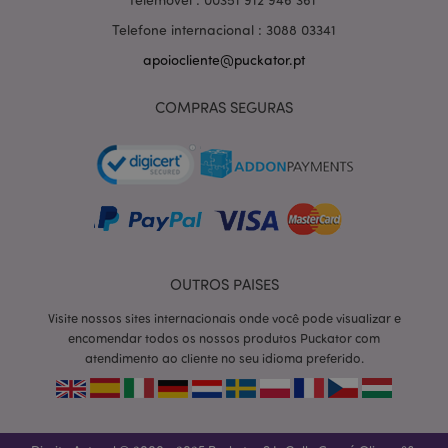
Telefone internacional : 3088 03341
apoiocliente@puckator.pt
COMPRAS SEGURAS
OUTROS PAISES
section_data_ids
1 d
Adobe Inc.
Visite nossos sites internacionais onde você pode visualizar e
www.puckator.pt
encomendar todos os nossos produtos Puckator com
atendimento ao cliente no seu idioma preferido.