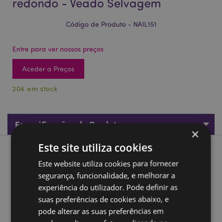
redondo - Veado Selvagem
Código de Produto - NAIL151
Entre para ver nossos preços
Aceder a Preços
204 em stock
Especificações do Produto
×
Este site utiliza cookies
Descrição do Produto
Este website utiliza cookies para fornecer
segurança, funcionalidade, e melhorar a
Set de 5 peças de manicure estojo redondo - Veado
experiência do utilizador. Pode definir as
Selvagem
suas preferências de cookies abaixo, e
Material:
Poliuretano e metal (aço inoxidável), papel e
pode alterar as suas preferências em
plástico