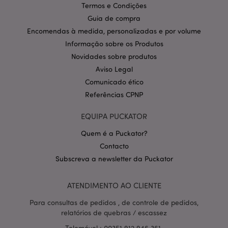
Domínio
Termos e Condições
CookieScriptConsent
1 m
CookieScript
Guia de compra
.puckator.pt
Encomendas à medida, personalizadas e por volume
Informação sobre os Produtos
Novidades sobre produtos
Aviso Legal
Comunicado ético
Referências CPNP
EQUIPA PUCKATOR
Política de Privacidade da
Google
mage-cache-storage-section-
1 d
Adobe Inc.
Quem é a Puckator?
invalidation
www.puckator.pt
Contacto
Subscreva a newsletter da Puckator
ATENDIMENTO AO CLIENTE
PHPSESSID
1 di
PHP.net
Para consultas de pedidos , de controle de pedidos,
hor
.www.puckator.pt
relatórios de quebras / escassez
Telemóvel : 00351 912 946 361