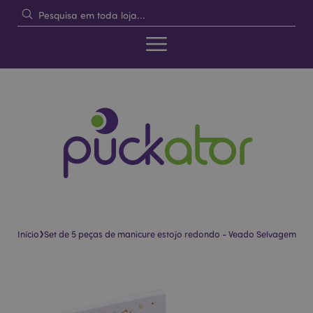
›
Início
Set de 5 peças de manicure estojo redondo - Veado Selvagem
Pular
Saltar
para
para
o
o
final
início