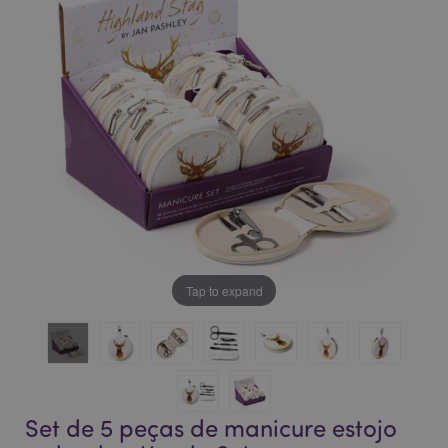
da
da
Galeria
Galeria
de
de
imagens
imagens
Tap to expand
Set de 5 peças de manicure estojo