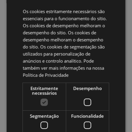
totalmente licenciado e pode ser vendido em todo o
mundo.
Os cookies estritamente necessários são
essenciais para o funcionamento do sítio.
Ampliar informação:
Os cookies de desempenho melhoram o
Quer saber mais acerca de comprar na Puckator?
leia
desempenho do sítio. Os cookies de
a nossa
Guia de informação para o cliente.
desempenho melhoram o desempenho
do sítio. Os cookies de segmentação são
utilizados para personalização de
Caracteristicas do Produto
anúncios e controlo analítico. Pode
Mais
Altura 9.5cm Largura 12cm Profundidade 8cm
também ver mais informações na nossa
Informação
5055071511820
Política de Privacidade
36
Estritamente
Desempenho
0.360000
necessários
Não
Não
Não
Segmentação
Funcionalidade
Asterix & Obelix