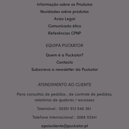
.puckator.pt
Informação sobre os Produtos
Novidades sobre produtos
Aviso Legal
Comunicado ético
Referências CPNP
EQUIPA PUCKATOR
Quem é a Puckator?
Política de Privacidade da
Contacto
Google
mage-cache-storage-section-
1 d
Adobe Inc.
invalidation
www.puckator.pt
Subscreva a newsletter da Puckator
ATENDIMENTO AO CLIENTE
Para consultas de pedidos , de controle de pedidos,
relatórios de quebras / escassez
PHPSESSID
1 di
PHP.net
hor
.www.puckator.pt
Telemóvel : 00351 912 946 361
Telefone internacional : 3088 03341
apoiocliente@puckator.pt