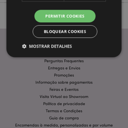
PERMITIR COOKIES
BLOQUEAR COOKIES
MOSTRAR DETALHES
INFORMAÇÃO
Perguntas Frequentes
Entregas e Envios
Estritamente necessários
Desempenho
Promoções
Segmentação
Funcionalidade
Informação sobre pagamentos
Os cookies estritamente necessários permitem
Feiras e Eventos
funcionalidades centrais do website, tais como login
Visita Virtual ao Showroom
de utilizador e gestão de conta. O sítio web não
pode ser utilizado correctamente sem os cookies
Política de privacidade
estritamente necessários.
Termos e Condições
Provider
/
Nome
Expir
Guia de compra
Domínio
Encomendas à medida, personalizadas e por volume
CookieScriptConsent
1 m
CookieScript