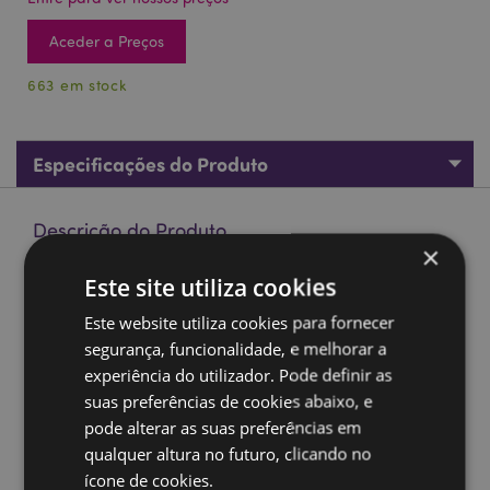
Aceder a Preços
663 em stock
Especificações do Produto
Descrição do Produto
×
Este site utiliza cookies
Caneca de Porcelana - Asterix Retratos
Material:
Porcelana
Este website utiliza cookies para fornecer
segurança, funcionalidade, e melhorar a
Apto para alimentos:
Sim
experiência do utilizador. Pode definir as
Apto para micro-ondas:
Sim
suas preferências de cookies abaixo, e
Apto para máquina de lavar loiça:
Sim
pode alterar as suas preferências em
Volume:
300ml
qualquer altura no futuro, clicando no
ícone de cookies.
Informações sobre a licença:
Este produto está