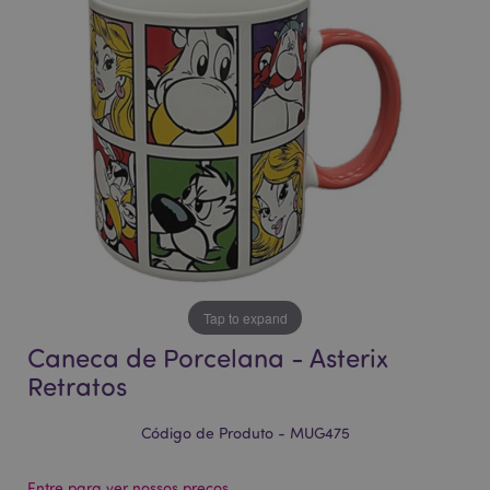
da
da
Galeria
Galeria
de
de
imagens
imagens
Tap to expand
Caneca de Porcelana - Asterix
Retratos
Código de Produto - MUG475
Entre para ver nossos preços