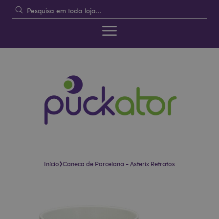
›
Início
Caneca de Porcelana - Asterix Retratos
Pular
Saltar
para
para
o
o
final
início