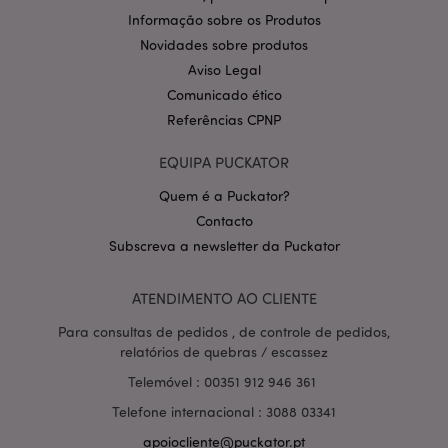
CookieScript
.puckator.pt
Informação sobre os Produtos
Novidades sobre produtos
Aviso Legal
Comunicado ético
Referências CPNP
EQUIPA PUCKATOR
Quem é a Puckator?
Política de Privacidade da
Contacto
Google
mage-cache-storage-section-
1 d
Adobe Inc.
invalidation
www.puckator.pt
Subscreva a newsletter da Puckator
ATENDIMENTO AO CLIENTE
Para consultas de pedidos , de controle de pedidos,
relatórios de quebras / escassez
PHPSESSID
1 di
PHP.net
hor
.www.puckator.pt
Telemóvel : 00351 912 946 361
Telefone internacional : 3088 03341
apoiocliente@puckator.pt