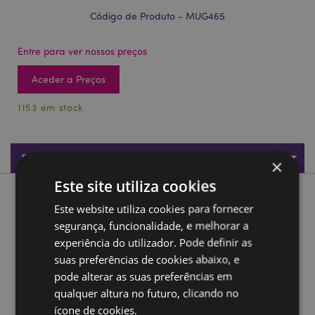
Código de Produto - MUG465
Entre para ver nossos preços
Aceder a Preços
1153 em stock
Especificações do Produto
×
Este site utiliza cookies
Descrição do Produto
Este website utiliza cookies para fornecer
segurança, funcionalidade, e melhorar a
Caneca de Porcelana Rãs tropicais
experiência do utilizador. Pode definir as
Material:
Porcelana
suas preferências de cookies abaixo, e
pode alterar as suas preferências em
Apto para alimentos:
Sim
qualquer altura no futuro, clicando no
Apto para micro-ondas:
Sim
ícone de cookies.