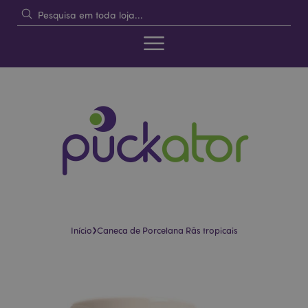
›
Início
Caneca de Porcelana Rãs tropicais
Pular
Saltar
para
para
o
o
final
início