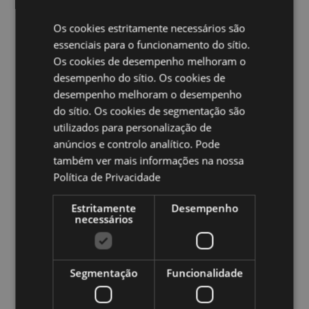
Apto para Máquina de Lavar Loiça:
Sim
Volume:
300ml
Os cookies estritamente necessários são
essenciais para o funcionamento do sítio.
Ampliar informação:
Os cookies de desempenho melhoram o
desempenho do sítio. Os cookies de
Quer saber mais acerca de comprar na Puckator?
leia
a nossa
Guia de informação para o cliente.
desempenho melhoram o desempenho
do sítio. Os cookies de segmentação são
utilizados para personalização de
Caracteristicas do Produto
anúncios e controlo analítico. Pode
Mais
Altura 9.5cm Largura 12cm Profundidade 8cm
também ver mais informações na nossa
Informação
5055071510090
Política de Privacidade
36
Estritamente
Desempenho
0.371000
necessários
Sim
Não
Não
Segmentação
Funcionalidade
Tropical Frogs