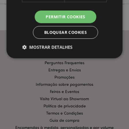
PERMITIR COOKIES
BLOQUEAR COOKIES
MOSTRAR DETALHES
INFORMAÇÃO
Perguntas Frequentes
Entregas e Envios
Estritamente necessários
Desempenho
Promoções
Segmentação
Funcionalidade
Informação sobre pagamentos
Os cookies estritamente necessários permitem
Feiras e Eventos
funcionalidades centrais do website, tais como login
de utilizador e gestão de conta. O sítio web não
Visita Virtual ao Showroom
pode ser utilizado correctamente sem os cookies
Política de privacidade
estritamente necessários.
Termos e Condições
Provider
/
Nome
Expir
Guia de compra
Domínio
Encomendas à medida, personalizadas e por volume
CookieScriptConsent
1 m