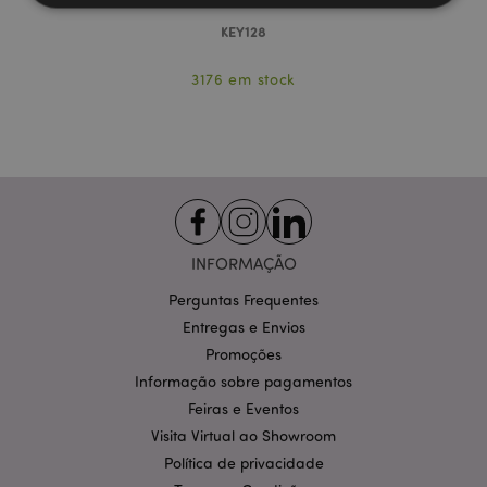
KEY128
Estritamente necessários
Desempenho
3176 em stock
Segmentação
Funcionalidade
Os cookies estritamente necessários permitem
funcionalidades centrais do website, tais como login
de utilizador e gestão de conta. O sítio web não
pode ser utilizado correctamente sem os cookies
estritamente necessários.
Provider
/
Nome
Expir
Domínio
INFORMAÇÃO
CookieScriptConsent
1 m
CookieScript
.puckator.pt
Perguntas Frequentes
Entregas e Envios
Promoções
Informação sobre pagamentos
Feiras e Eventos
Visita Virtual ao Showroom
Política de privacidade