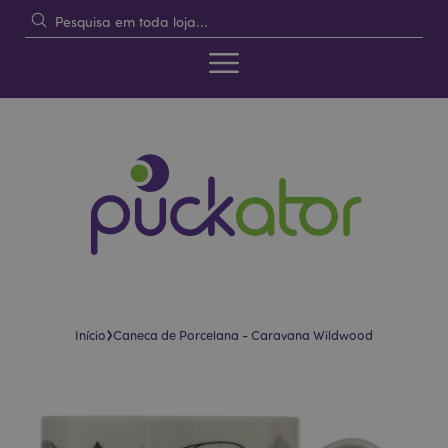
›
Início
Caneca de Porcelana - Caravana Wildwood
Pular
Saltar
para
para
o
o
final
início