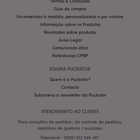
Termos e Condições
Política de Privacidade da
Guia de compra
Google
mage-cache-storage-section-
1 d
Adobe Inc.
invalidation
www.puckator.pt
Encomendas à medida, personalizadas e por volume
Informação sobre os Produtos
Novidades sobre produtos
Aviso Legal
Comunicado ético
PHPSESSID
1 di
PHP.net
hor
.www.puckator.pt
Referências CPNP
EQUIPA PUCKATOR
Quem é a Puckator?
Contacto
Subscreva a newsletter da Puckator
ATENDIMENTO AO CLIENTE
Para consultas de pedidos , de controle de pedidos,
relatórios de quebras / escassez
Telemóvel : 00351 912 946 361