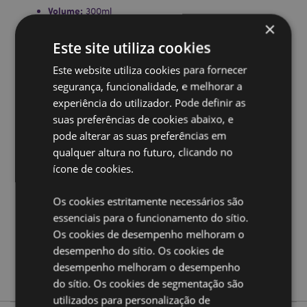
Volume:
300ml
×
Ampliar informação:
Este site utiliza cookies
Quer saber mais acerca de comprar na Puckator?
leia
Este website utiliza cookies para fornecer
a nossa
Guia de informação para o cliente.
segurança, funcionalidade, e melhorar a
experiência do utilizador. Pode definir as
suas preferências de cookies abaixo, e
Caracteristicas do Produto
pode alterar as suas preferências em
Mais
Altura 9cm Largura 12cm Profundidade 8.5cm
qualquer altura no futuro, clicando no
Informação
5055071754432
ícone de cookies.
36
0.391000
Os cookies estritamente necessários são
Não
essenciais para o funcionamento do sítio.
Não
Os cookies de desempenho melhoram o
desempenho do sítio. Os cookies de
Não
desempenho melhoram o desempenho
Caravana
do sítio. Os cookies de segmentação são
utilizados para personalização de