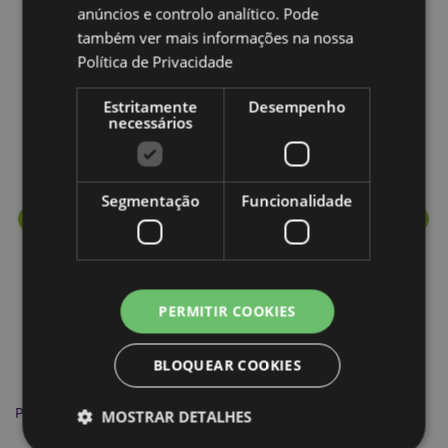
anúncios e controlo analítico. Pode
também ver mais informações na nossa
Mais de esta Coleção
Política de Privacidade
Estritamente
Desempenho
necessários
Segmentação
Funcionalidade
PERMITIR COOKIES
BLOQUEAR COOKIES
Porta-chaves PVC Caravana
Po
MOSTRAR DETALHES