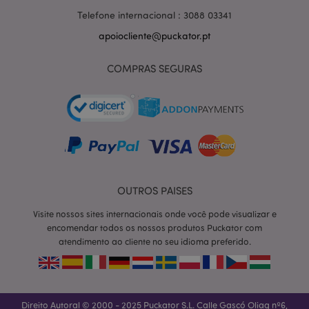
Telefone internacional : 3088 03341
apoiocliente@puckator.pt
section_data_ids
1 d
Adobe Inc.
COMPRAS SEGURAS
www.puckator.pt
mage-messages
1 di
Adobe Inc.
OUTROS PAISES
hor
www.puckator.pt
Visite nossos sites internacionais onde você pode visualizar e
encomendar todos os nossos produtos Puckator com
atendimento ao cliente no seu idioma preferido.
Direito Autoral © 2000 - 2025 Puckator S.L. Calle Gascó Oliag nº6,