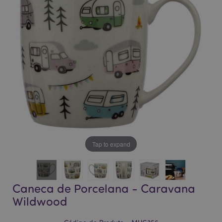
da
da
Galeria
Galeria
de
de
imagens
imagens
Tap to expand
Caneca de Porcelana - Caravana
Wildwood