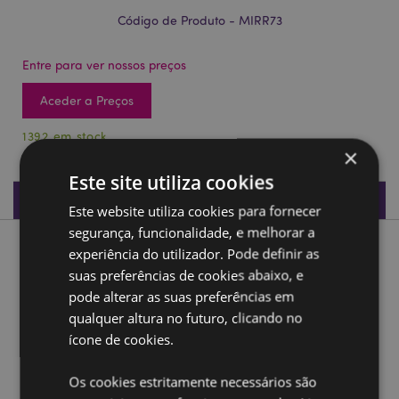
Código de Produto - MIRR73
Entre para ver nossos preços
Aceder a Preços
1392 em stock
×
Este site utiliza cookies
Especificações do Produto
Este website utiliza cookies para fornecer
segurança, funcionalidade, e melhorar a
Descrição do Produto
experiência do utilizador. Pode definir as
suas preferências de cookies abaixo, e
pode alterar as suas preferências em
Espelho Compacto Reino Animal
qualquer altura no futuro, clicando no
Material:
Metal (Alumínio) e Vidro
ícone de cookies.
Ampliar informação:
Os cookies estritamente necessários são
Quer saber mais acerca de comprar na Puckator?
leia