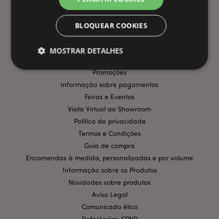
BLOQUEAR COOKIES
INFORMAÇÃO
Perguntas Frequentes
MOSTRAR DETALHES
Entregas e Envios
Promoções
Informação sobre pagamentos
Estritamente necessários
Desempenho
Feiras e Eventos
Segmentação
Funcionalidade
Visita Virtual ao Showroom
Política de privacidade
Os cookies estritamente necessários permitem
funcionalidades centrais do website, tais como login
Termos e Condições
de utilizador e gestão de conta. O sítio web não
pode ser utilizado correctamente sem os cookies
Guia de compra
estritamente necessários.
Encomendas à medida, personalizadas e por volume
Provider
/
Informação sobre os Produtos
Nome
Expir
Domínio
Novidades sobre produtos
CookieScriptConsent
1 m
CookieScript
Aviso Legal
.puckator.pt
Comunicado ético
Referências CPNP