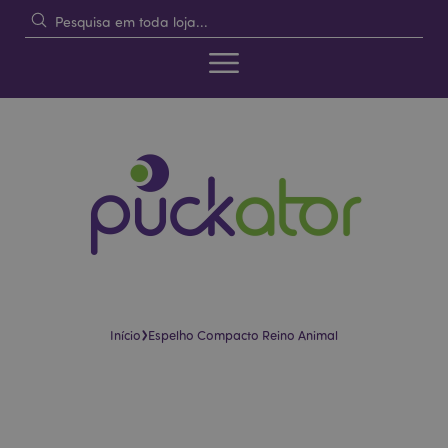
›
Início
Espelho Compacto Reino Animal
Pular
Saltar
para
para
o
o
final
início