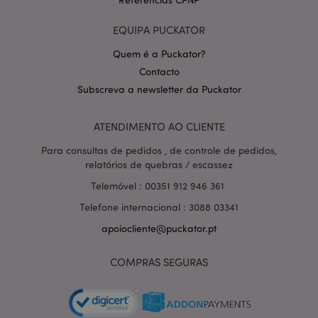
EQUIPA PUCKATOR
Quem é a Puckator?
Contacto
Subscreva a newsletter da Puckator
Política de Privacidade da
Google
mage-cache-storage-section-
1 d
Adobe Inc.
ATENDIMENTO AO CLIENTE
invalidation
www.puckator.pt
Para consultas de pedidos , de controle de pedidos,
relatórios de quebras / escassez
Telemóvel : 00351 912 946 361
Telefone internacional : 3088 03341
PHPSESSID
1 di
PHP.net
hor
.www.puckator.pt
apoiocliente@puckator.pt
COMPRAS SEGURAS