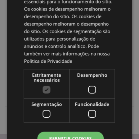
essenciais para o funcionamento do sítio.
a nossa
Guia de informação para o cliente.
Os cookies de desempenho melhoram o
desempenho do sítio. Os cookies de
Caracteristicas do Produto
desempenho melhoram o desempenho
do sítio. Os cookies de segmentação são
Mais
Altura 6.5cm Largura 6.5cm Profundidade 1cm
utilizados para personalização de
Informação
5055071794681
anúncios e controlo analítico. Pode
240
também ver mais informações na nossa
0.052000
Política de Privacidade
Sim
Estritamente
Desempenho
Não
necessários
Não
Animal Kingdom
Segmentação
Funcionalidade
PERMITIR COOKIES