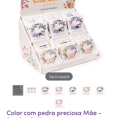
da
da
Galeria
Galeria
de
de
imagens
imagens
Tap to expand
Colar com pedra preciosa Mãe -