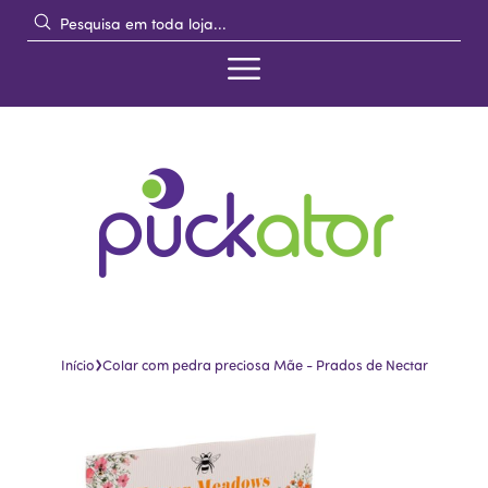
›
Início
Colar com pedra preciosa Mãe - Prados de Nectar
Pular
Saltar
para
para
o
o
final
início