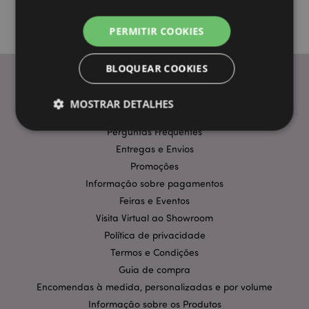
PERMITIR COOKIES
BLOQUEAR COOKIES
MOSTRAR DETALHES
INFORMAÇÃO
Perguntas Frequentes
Entregas e Envios
Estritamente necessários
Desempenho
Promoções
Segmentação
Funcionalidade
Informação sobre pagamentos
Feiras e Eventos
Os cookies estritamente necessários permitem
funcionalidades centrais do website, tais como login
Visita Virtual ao Showroom
de utilizador e gestão de conta. O sítio web não
Política de privacidade
pode ser utilizado correctamente sem os cookies
estritamente necessários.
Termos e Condições
Provider
/
Guia de compra
Nome
Expir
Domínio
Encomendas à medida, personalizadas e por volume
CookieScriptConsent
1 m
CookieScript
Informação sobre os Produtos