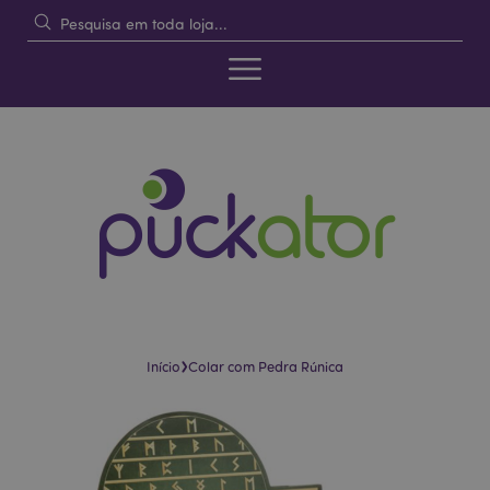
›
Início
Colar com Pedra Rúnica
Pular
Saltar
para
para
o
o
final
início