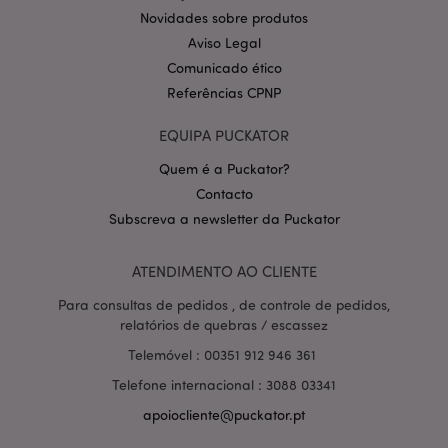
.puckator.pt
Novidades sobre produtos
Aviso Legal
Comunicado ético
Referências CPNP
EQUIPA PUCKATOR
Quem é a Puckator?
Contacto
Política de Privacidade da
Google
mage-cache-storage-section-
1 d
Adobe Inc.
Subscreva a newsletter da Puckator
invalidation
www.puckator.pt
ATENDIMENTO AO CLIENTE
Para consultas de pedidos , de controle de pedidos,
relatórios de quebras / escassez
PHPSESSID
1 di
PHP.net
hor
.www.puckator.pt
Telemóvel : 00351 912 946 361
Telefone internacional : 3088 03341
apoiocliente@puckator.pt