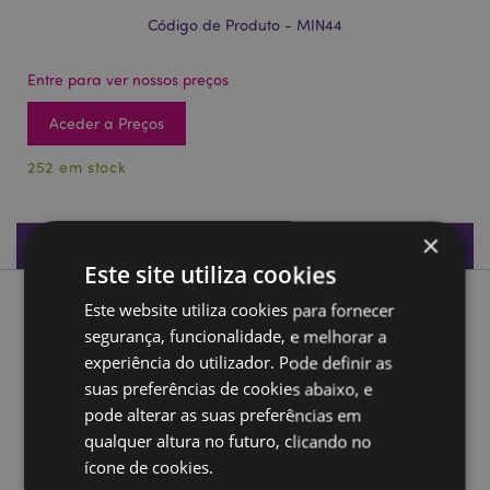
Código de Produto - MIN44
Entre para ver nossos preços
Aceder a Preços
252 em stock
×
Especificações do Produto
Este site utiliza cookies
Este website utiliza cookies para fornecer
Descrição do Produto
segurança, funcionalidade, e melhorar a
experiência do utilizador. Pode definir as
Colar com Pedra Rúnica
suas preferências de cookies abaixo, e
Material:
Pedras preciosas, metal e cordão encerado
pode alterar as suas preferências em
Mistura de pedras preciosas:
TBC
qualquer altura no futuro, clicando no
Informação sobre produtos:
ícone de cookies.
Este conjunto contém
pedras preciosas naturais que podem variar em tom e