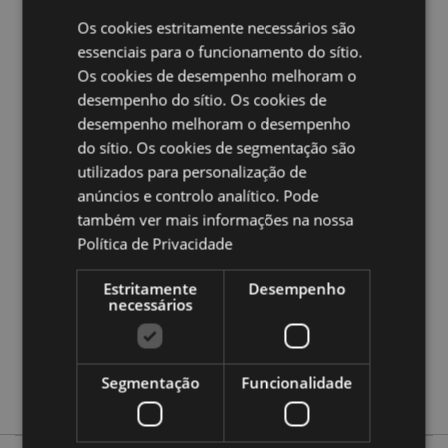
cor em relação às da fotografia.
Os cookies estritamente necessários são
essenciais para o funcionamento do sítio.
Ampliar informação:
Os cookies de desempenho melhoram o
Quer saber mais acerca de comprar na Puckator?
leia
desempenho do sítio. Os cookies de
a nossa
Guia de informação para o cliente.
desempenho melhoram o desempenho
do sítio. Os cookies de segmentação são
utilizados para personalização de
Caracteristicas do Produto
anúncios e controlo analítico. Pode
Mais
Altura 2-3cm Largura 2-3cm Profundidade 1-
também ver mais informações na nossa
Informação
2cm
Política de Privacidade
5055071787256
72
Estritamente
Desempenho
necessários
0.063000
Não
Não
Segmentação
Funcionalidade
Não